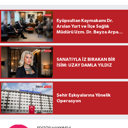
Eyüpsultan Kaymakamı Dr.
Arslan Yurt ve İlçe Sağlık
Müdürü Uzm. Dr. Beyza Arpacı
Saylar’dan Hayırlı Olsun
Ziyareti
SANATIYLA İZ BIRAKAN BİR
İSİM: UZAY DAMLA YILDIZ
Şehir Eşkıyalarına Yönelik
Operasyon