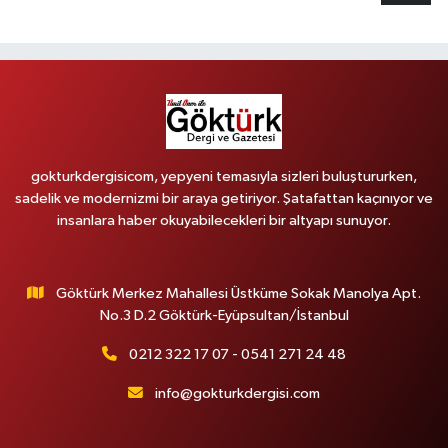
gokturkdergisicom, yepyeni temasıyla sizleri buluştururken,
sadelik ve modernizmi bir araya getiriyor. Şatafattan kaçınıyor ve
insanlara haber okuyabilecekleri bir altyapı sunuyor.
Göktürk Merkez Mahallesi Üstküme Sokak Manolya Apt.
No.3 D.2 Göktürk-Eyüpsultan/İstanbul
0212 322 17 07 - 0541 271 24 48
info@gokturkdergisi.com