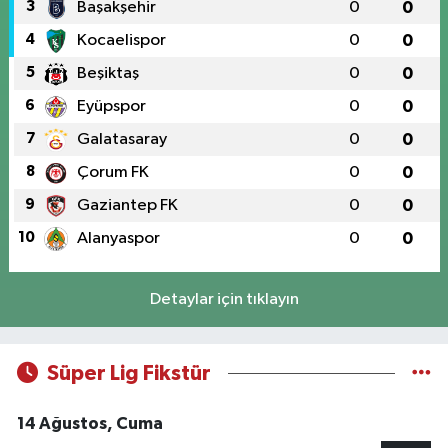
3
Başakşehir
0
0
4
Kocaelispor
0
0
5
Beşiktaş
0
0
6
Eyüpspor
0
0
7
Galatasaray
0
0
8
Çorum FK
0
0
9
Gaziantep FK
0
0
10
Alanyaspor
0
0
Detaylar için tıklayın
Süper Lig Fikstür
14 Ağustos, Cuma