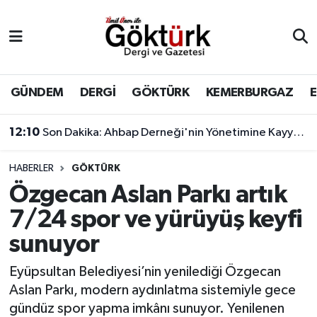
Anne Çocuk
Eyüpsultan Hava Durumu
BİLİM
Eyüpsultan Trafik Yoğunluk Haritası
GÜNDEM
DERGİ
GÖKTÜRK
KEMERBURGAZ
DERGİ
Süper Lig Puan Durumu ve Fikstür
12:10
Son Dakika: Ahbap Derneği'nin Yönetimine Kayyum Atandı
DÜNYA
Tüm Manşetler
HABERLER
GÖKTÜRK
Özgecan Aslan Parkı artık
EĞİTİM
Son Dakika Haberleri
7/24 spor ve yürüyüş keyfi
EKONOMİ
Haber Arşivi
sunuyor
GÖKTÜRK
Eyüpsultan Belediyesi’nin yenilediği Özgecan
Aslan Parkı, modern aydınlatma sistemiyle gece
GÜNDEM
gündüz spor yapma imkânı sunuyor. Yenilenen