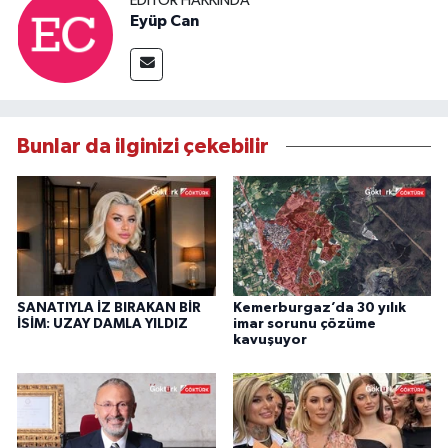
EDITÖR HAKKINDA
Eyüp Can
Bunlar da ilginizi çekebilir
SANATIYLA İZ BIRAKAN BİR
Kemerburgaz’da 30 yılık
İSİM: UZAY DAMLA YILDIZ
imar sorunu çözüme
kavuşuyor