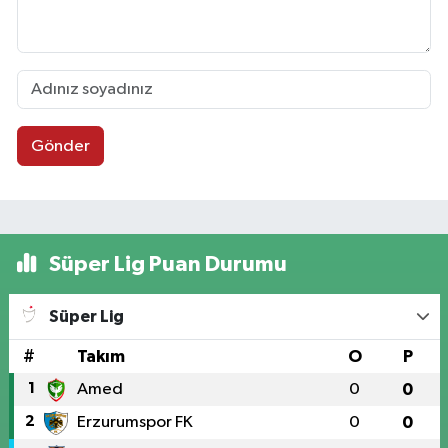
Gönder
Süper Lig Puan Durumu
Süper Lig
#
Takım
O
P
1
Amed
0
0
2
Erzurumspor FK
0
0