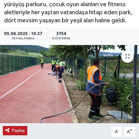
yürüyüş parkuru, çocuk oyun alanları ve fitness
KEMERBURGAZ
aletleriyle her yaştan vatandaşa hitap eden park,
dört mevsim yaşayan bir yeşil alan haline geldi.
KÜLTÜR - SANAT
05.06.2025 - 10:27
3754
YAYINLANMA
GÖSTERIM
MAGAZİN
ÖZEL HABER
SAĞLIK
SPOR
TEKNOLOJİ
TİCARET
Paylaş
-
+
A
A
YAŞAM