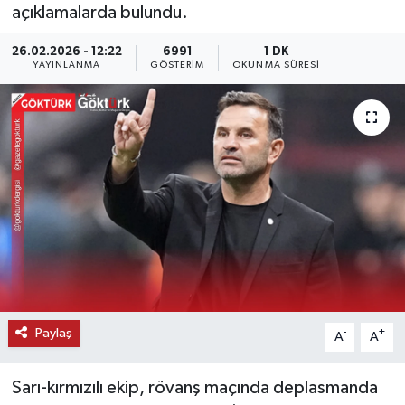
açıklamalarda bulundu.
KEMERBURGAZ
26.02.2026 - 12:22
6991
1 DK
YAYINLANMA
GÖSTERIM
OKUNMA SÜRESI
KÜLTÜR - SANAT
MAGAZİN
ÖZEL HABER
SAĞLIK
SPOR
TEKNOLOJİ
Paylaş
-
+
A
A
TİCARET
Sarı-kırmızılı ekip, rövanş maçında deplasmanda
YAŞAM