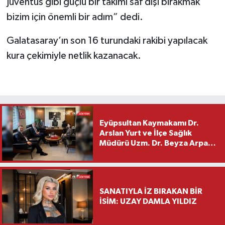
Juventus gibi güçlü bir takımı saf dışı bırakmak
bizim için önemli bir adım” dedi.
Galatasaray’ın son 16 turundaki rakibi yapılacak
kura çekimiyle netlik kazanacak.
Eyüpsultan Kaymakamı Dr.
Arslan Yurt ve İlçe Sağlık
Müdürü Uzm. Dr. Beyza Arpacı
Saylar’dan Hayırlı Olsun
Ziyareti
SANATIYLA İZ BIRAKAN BİR
İSİM: UZAY DAMLA YILDIZ