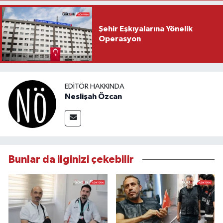
Şehir Eşkıyalarına Yönelik
Operasyon
EDITÖR HAKKINDA
Neslişah Özcan
Bunlar da ilginizi çekebilir