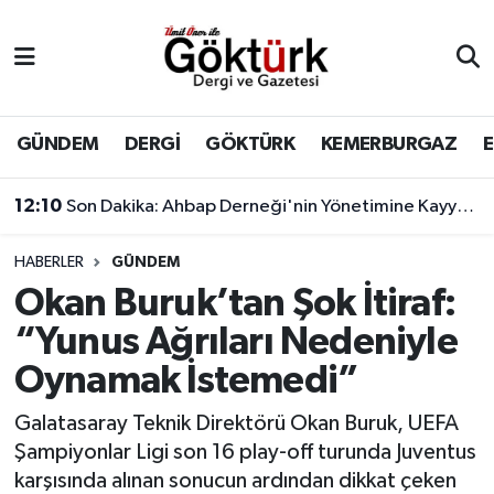
Anne Çocuk
Eyüpsultan Hava Durumu
BİLİM
Eyüpsultan Trafik Yoğunluk Haritası
GÜNDEM
DERGİ
GÖKTÜRK
KEMERBURGAZ
DERGİ
Süper Lig Puan Durumu ve Fikstür
12:10
Son Dakika: Ahbap Derneği'nin Yönetimine Kayyum Atandı
DÜNYA
Tüm Manşetler
HABERLER
GÜNDEM
Okan Buruk’tan Şok İtiraf:
EĞİTİM
Son Dakika Haberleri
“Yunus Ağrıları Nedeniyle
EKONOMİ
Haber Arşivi
Oynamak İstemedi”
GÖKTÜRK
Galatasaray Teknik Direktörü Okan Buruk, UEFA
Şampiyonlar Ligi son 16 play-off turunda Juventus
GÜNDEM
karşısında alınan sonucun ardından dikkat çeken