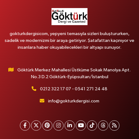
gokturkdergisicom, yepyeni temasıyla sizleri buluştururken,
sadelik ve modernizmi bir araya getiriyor. Şatafattan kaçınıyor ve
insanlara haber okuyabilecekleri bir altyapı sunuyor.
Göktürk Merkez Mahallesi Üstküme Sokak Manolya Apt.
No.3 D.2 Göktürk-Eyüpsultan/İstanbul
0212 322 17 07 - 0541 271 24 48
info@gokturkdergisi.com