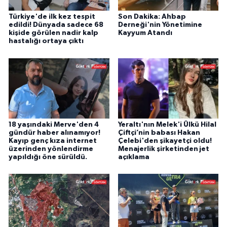
Türkiye'de ilk kez tespit
Son Dakika: Ahbap
edildi! Dünyada sadece 68
Derneği'nin Yönetimine
kişide görülen nadir kalp
Kayyum Atandı
hastalığı ortaya çıktı
18 yaşındaki Merve'den 4
Yeraltı'nın Melek'i Ülkü Hilal
gündür haber alınamıyor!
Çiftçi’nin babası Hakan
Kayıp genç kıza internet
Çelebi'den şikayetçi oldu!
üzerinden yönlendirme
Menajerlik şirketinden jet
yapıldığı öne sürüldü.
açıklama