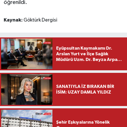
öğrenildi.
Kaynak:
Göktürk Dergisi
Eyüpsultan Kaymakamı Dr.
Arslan Yurt ve İlçe Sağlık
Müdürü Uzm. Dr. Beyza Arpacı
Saylar’dan Hayırlı Olsun
Ziyareti
SANATIYLA İZ BIRAKAN BİR
İSİM: UZAY DAMLA YILDIZ
Şehir Eşkıyalarına Yönelik