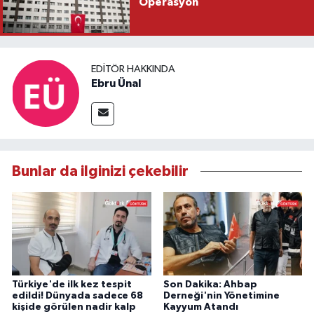
Operasyon
EDITÖR HAKKINDA
Ebru Ünal
Bunlar da ilginizi çekebilir
Türkiye'de ilk kez tespit
Son Dakika: Ahbap
edildi! Dünyada sadece 68
Derneği'nin Yönetimine
kişide görülen nadir kalp
Kayyum Atandı