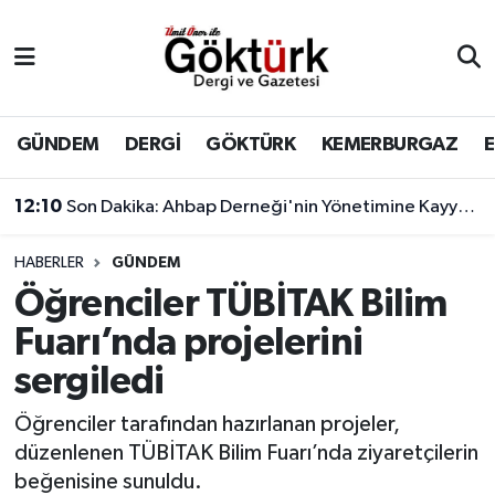
Anne Çocuk
Eyüpsultan Hava Durumu
BİLİM
Eyüpsultan Trafik Yoğunluk Haritası
GÜNDEM
DERGİ
GÖKTÜRK
KEMERBURGAZ
DERGİ
Süper Lig Puan Durumu ve Fikstür
12:10
Son Dakika: Ahbap Derneği'nin Yönetimine Kayyum Atandı
DÜNYA
Tüm Manşetler
HABERLER
GÜNDEM
Öğrenciler TÜBİTAK Bilim
EĞİTİM
Son Dakika Haberleri
Fuarı’nda projelerini
EKONOMİ
Haber Arşivi
sergiledi
GÖKTÜRK
Öğrenciler tarafından hazırlanan projeler,
düzenlenen TÜBİTAK Bilim Fuarı’nda ziyaretçilerin
GÜNDEM
beğenisine sunuldu.