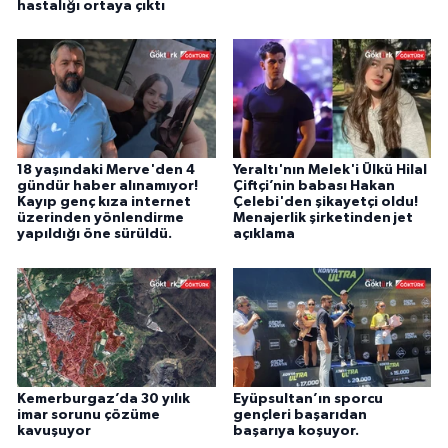
hastalığı ortaya çıktı
18 yaşındaki Merve'den 4
Yeraltı'nın Melek'i Ülkü Hilal
gündür haber alınamıyor!
Çiftçi’nin babası Hakan
Kayıp genç kıza internet
Çelebi'den şikayetçi oldu!
üzerinden yönlendirme
Menajerlik şirketinden jet
yapıldığı öne sürüldü.
açıklama
Kemerburgaz’da 30 yılık
Eyüpsultan’ın sporcu
imar sorunu çözüme
gençleri başarıdan
kavuşuyor
başarıya koşuyor.