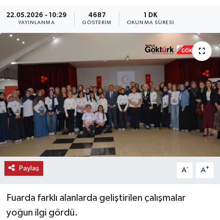
22.05.2026 - 10:29
4687
1 DK
KEMERBURGAZ
YAYINLANMA
GÖSTERIM
OKUNMA SÜRESI
KÜLTÜR - SANAT
MAGAZİN
ÖZEL HABER
SAĞLIK
SPOR
TEKNOLOJİ
Paylaş
-
+
A
A
TİCARET
Fuarda farklı alanlarda geliştirilen çalışmalar
yoğun ilgi gördü.
YAŞAM