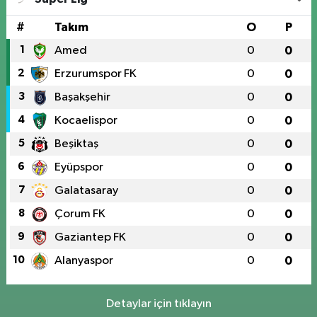
#
Takım
O
P
1
Amed
0
0
2
Erzurumspor FK
0
0
3
Başakşehir
0
0
4
Kocaelispor
0
0
5
Beşiktaş
0
0
6
Eyüpspor
0
0
7
Galatasaray
0
0
8
Çorum FK
0
0
9
Gaziantep FK
0
0
10
Alanyaspor
0
0
Detaylar için tıklayın