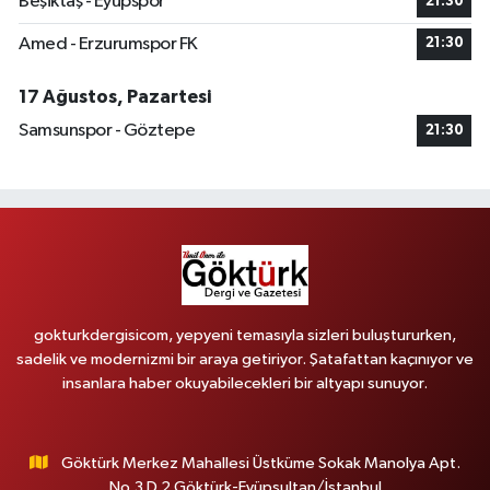
Beşiktaş - Eyüpspor
21:30
Amed - Erzurumspor FK
21:30
17 Ağustos, Pazartesi
Samsunspor - Göztepe
21:30
gokturkdergisicom, yepyeni temasıyla sizleri buluştururken,
sadelik ve modernizmi bir araya getiriyor. Şatafattan kaçınıyor ve
insanlara haber okuyabilecekleri bir altyapı sunuyor.
Göktürk Merkez Mahallesi Üstküme Sokak Manolya Apt.
No.3 D.2 Göktürk-Eyüpsultan/İstanbul