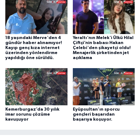
18 yaşındaki Merve'den 4
Yeraltı'nın Melek'i Ülkü Hilal
gündür haber alınamıyor!
Çiftçi’nin babası Hakan
Kayıp genç kıza internet
Çelebi'den şikayetçi oldu!
üzerinden yönlendirme
Menajerlik şirketinden jet
yapıldığı öne sürüldü.
açıklama
Kemerburgaz’da 30 yılık
Eyüpsultan’ın sporcu
imar sorunu çözüme
gençleri başarıdan
kavuşuyor
başarıya koşuyor.