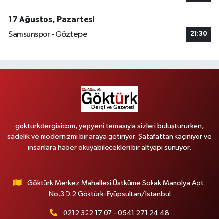
17 Ağustos, Pazartesi
Samsunspor - Göztepe
21:30
gokturkdergisicom, yepyeni temasıyla sizleri buluştururken,
sadelik ve modernizmi bir araya getiriyor. Şatafattan kaçınıyor ve
insanlara haber okuyabilecekleri bir altyapı sunuyor.
Göktürk Merkez Mahallesi Üstküme Sokak Manolya Apt.
No.3 D.2 Göktürk-Eyüpsultan/İstanbul
0212 322 17 07 - 0541 271 24 48