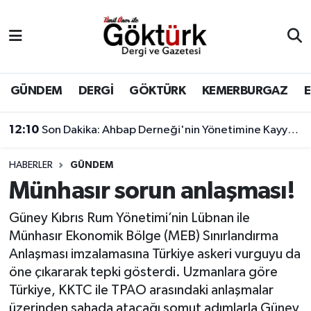
Anne Çocuk
Eyüpsultan Hava Durumu
BİLİM
Eyüpsultan Trafik Yoğunluk Haritası
GÜNDEM
DERGİ
GÖKTÜRK
KEMERBURGAZ
DERGİ
Süper Lig Puan Durumu ve Fikstür
12:10
Son Dakika: Ahbap Derneği'nin Yönetimine Kayyum Atandı
DÜNYA
Tüm Manşetler
HABERLER
GÜNDEM
Münhasır sorun anlaşması!
EĞİTİM
Son Dakika Haberleri
Güney Kıbrıs Rum Yönetimi’nin Lübnan ile
EKONOMİ
Haber Arşivi
Münhasır Ekonomik Bölge (MEB) Sınırlandırma
Anlaşması imzalamasına Türkiye askeri vurguyu da
GÖKTÜRK
öne çıkararak tepki gösterdi. Uzmanlara göre
Türkiye, KKTC ile TPAO arasındaki anlaşmalar
GÜNDEM
üzerinden sahada atacağı somut adımlarla Güney