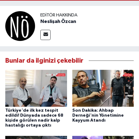
EDITÖR HAKKINDA
Neslişah Özcan
Bunlar da ilginizi çekebilir
Türkiye'de ilk kez tespit
Son Dakika: Ahbap
edildi! Dünyada sadece 68
Derneği'nin Yönetimine
kişide görülen nadir kalp
Kayyum Atandı
hastalığı ortaya çıktı