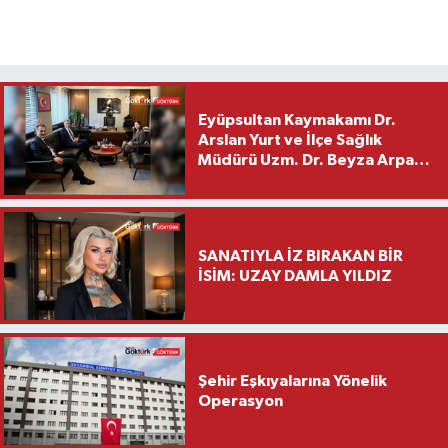
Eyüpsultan Kaymakamı Dr.
Arslan Yurt ve İlçe Sağlık
Müdürü Uzm. Dr. Beyza Arpacı
Saylar’dan Hayırlı Olsun
Ziyareti
SANATIYLA İZ BIRAKAN BİR
İSİM: UZAY DAMLA YILDIZ
Şehir Eşkıyalarına Yönelik
Operasyon