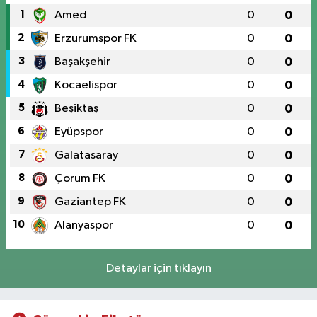
1
Amed
0
0
2
Erzurumspor FK
0
0
3
Başakşehir
0
0
4
Kocaelispor
0
0
5
Beşiktaş
0
0
6
Eyüpspor
0
0
7
Galatasaray
0
0
8
Çorum FK
0
0
9
Gaziantep FK
0
0
10
Alanyaspor
0
0
Detaylar için tıklayın