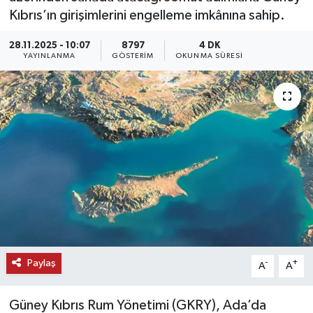
Kıbrıs’ın girişimlerini engelleme imkânına sahip.
KEMERBURGAZ
28.11.2025 - 10:07
8797
4 DK
YAYINLANMA
GÖSTERIM
OKUNMA SÜRESI
KÜLTÜR - SANAT
MAGAZİN
ÖZEL HABER
SAĞLIK
SPOR
TEKNOLOJİ
Paylaş
-
+
A
A
TİCARET
Güney Kıbrıs Rum Yönetimi (GKRY), Ada’da
YAŞAM