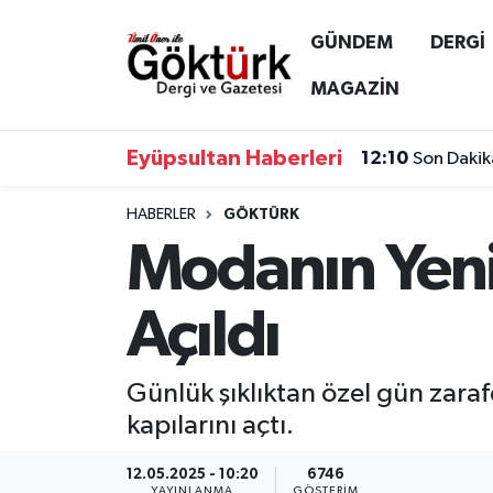
GÜNDEM
DERGİ
Anne Çocuk
Eyüpsultan Hava Durumu
MAGAZİN
BİLİM
Eyüpsultan Trafik Yoğunluk Haritası
Eyüpsultan Haberleri
12:10
Son Dakik
DERGİ
Süper Lig Puan Durumu ve Fikstür
HABERLER
GÖKTÜRK
Modanın Yeni 
DÜNYA
Tüm Manşetler
EĞİTİM
Son Dakika Haberleri
Açıldı
EKONOMİ
Haber Arşivi
Günlük şıklıktan özel gün zaraf
GÖKTÜRK
kapılarını açtı.
GÜNDEM
12.05.2025 - 10:20
6746
YAYINLANMA
GÖSTERIM