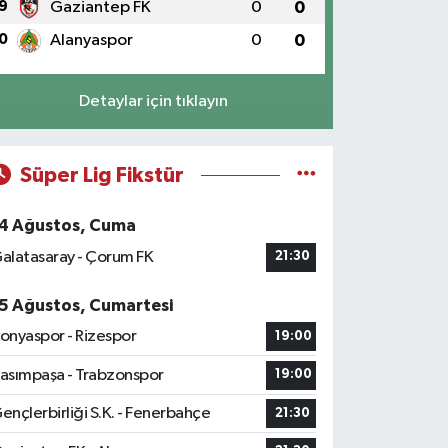
9
Gaziantep FK
0
0
0
Alanyaspor
0
0
Detaylar için tıklayın
Süper Lig Fikstür
4 Ağustos, Cuma
alatasaray - Çorum FK
21:30
5 Ağustos, Cumartesi
onyaspor - Rizespor
19:00
asımpaşa - Trabzonspor
19:00
ençlerbirliği S.K. - Fenerbahçe
21:30