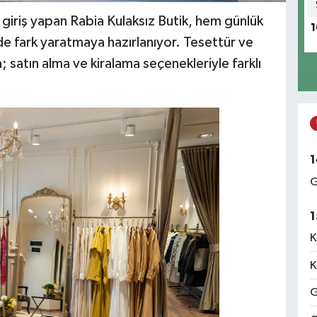
 giriş yapan Rabia Kulaksız Butik, hem günlük
1
e fark yaratmaya hazırlanıyor. Tesettür ve
 satın alma ve kiralama seçenekleriyle farklı
1
G
1
K
K
G