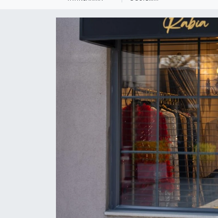
KEMERBURGAZ
KÜLTÜR - SANAT
MAGAZİN
ÖZEL HABER
SAĞLIK
SPOR
TEKNOLOJİ
TİCARET
YAŞAM