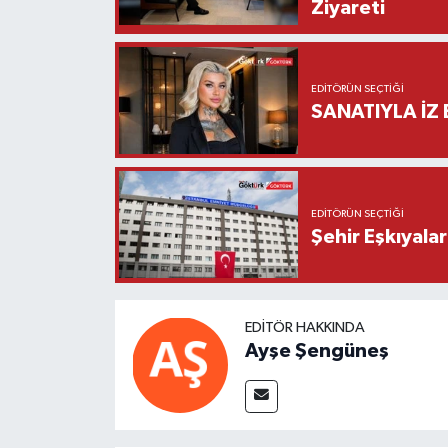
Ziyareti
EDITÖRÜN SEÇTIĞI
SANATIYLA İZ 
EDITÖRÜN SEÇTIĞI
Şehir Eşkıyala
EDITÖR HAKKINDA
Ayşe Şengüneş