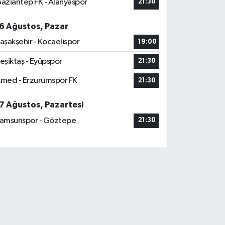
aziantep FK - Alanyaspor
21:30
6 Ağustos, Pazar
aşakşehir - Kocaelispor
19:00
eşiktaş - Eyüpspor
21:30
med - Erzurumspor FK
21:30
7 Ağustos, Pazartesi
amsunspor - Göztepe
21:30