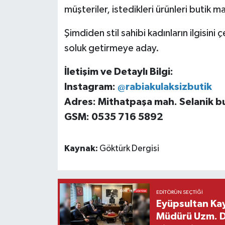
müşteriler, istedikleri ürünleri butik m
Şimdiden stil sahibi kadınların ilgisini
soluk getirmeye aday.
İletişim ve Detaylı Bilgi:
Instagram:
@rabiakulaksizbutik
Adres: Mithatpaşa mah. Selanik bul
GSM: 0535 716 5892
Kaynak:
Göktürk Dergisi
EDITÖRÜN SEÇTIĞI
Eyüpsultan Kay
Müdürü Uzm. Dr