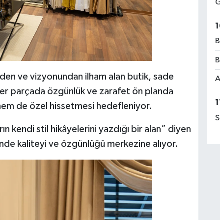
G
1
B
B
linden ve vizyonundan ilham alan butik, sade
A
Her parçada özgünlük ve zarafet ön planda
1
 hem de özel hissetmesi hedefleniyor.
S
ın kendi stil hikâyelerini yazdığı bir alan” diyen
nde kaliteyi ve özgünlüğü merkezine alıyor.