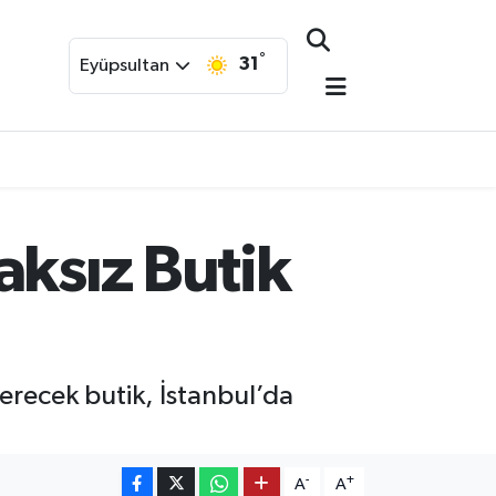
°
31
Eyüpsultan
aksız Butik
erecek butik, İstanbul’da
-
+
A
A