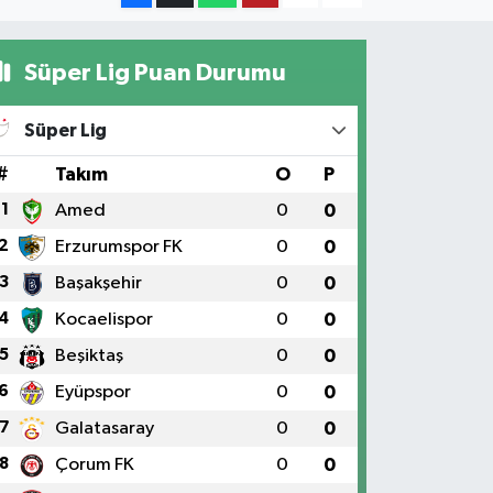
Süper Lig Puan Durumu
Süper Lig
#
Takım
O
P
1
Amed
0
0
2
Erzurumspor FK
0
0
3
Başakşehir
0
0
4
Kocaelispor
0
0
5
Beşiktaş
0
0
6
Eyüpspor
0
0
7
Galatasaray
0
0
8
Çorum FK
0
0