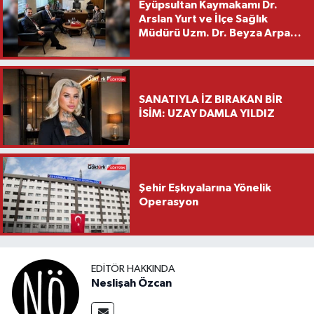
Eyüpsultan Kaymakamı Dr.
Arslan Yurt ve İlçe Sağlık
Müdürü Uzm. Dr. Beyza Arpacı
Saylar’dan Hayırlı Olsun
Ziyareti
SANATIYLA İZ BIRAKAN BİR
İSİM: UZAY DAMLA YILDIZ
Şehir Eşkıyalarına Yönelik
Operasyon
EDITÖR HAKKINDA
Neslişah Özcan