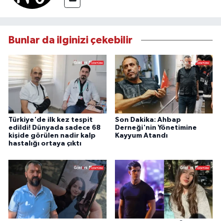
Bunlar da ilginizi çekebilir
Türkiye'de ilk kez tespit
Son Dakika: Ahbap
edildi! Dünyada sadece 68
Derneği'nin Yönetimine
kişide görülen nadir kalp
Kayyum Atandı
hastalığı ortaya çıktı