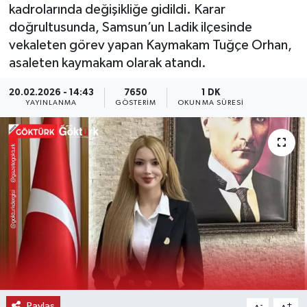
kadrolarında değişikliğe gidildi. Karar
KEMERBURGAZ
doğrultusunda, Samsun’un Ladik ilçesinde
vekaleten görev yapan Kaymakam Tuğçe Orhan,
KÜLTÜR - SANAT
asaleten kaymakam olarak atandı.
20.02.2026 - 14:43
7650
1 DK
MAGAZİN
YAYINLANMA
GÖSTERIM
OKUNMA SÜRESI
ÖZEL HABER
SAĞLIK
SPOR
TEKNOLOJİ
TİCARET
YAŞAM
Paylaş
-
+