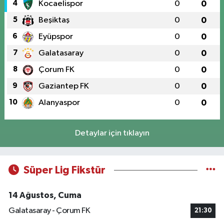
4
Kocaelispor
0
0
5
Beşiktaş
0
0
6
Eyüpspor
0
0
7
Galatasaray
0
0
8
Çorum FK
0
0
9
Gaziantep FK
0
0
10
Alanyaspor
0
0
Detaylar için tıklayın
Süper Lig Fikstür
14 Ağustos, Cuma
Galatasaray - Çorum FK
21:30