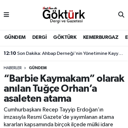
Anne Çocuk
Eyüpsultan Hava Durumu
BİLİM
Eyüpsultan Trafik Yoğunluk Haritası
GÜNDEM
DERGİ
GÖKTÜRK
KEMERBURGAZ
DERGİ
Süper Lig Puan Durumu ve Fikstür
12:10
Son Dakika: Ahbap Derneği'nin Yönetimine Kayyum Atandı
DÜNYA
Tüm Manşetler
HABERLER
GÜNDEM
“Barbie Kaymakam” olarak
EĞİTİM
Son Dakika Haberleri
anılan Tuğçe Orhan’a
EKONOMİ
Haber Arşivi
asaleten atama
GÖKTÜRK
Cumhurbaşkanı Recep Tayyip Erdoğan’ın
imzasıyla Resmi Gazete’de yayımlanan atama
GÜNDEM
kararları kapsamında birçok ilçede mülki idare