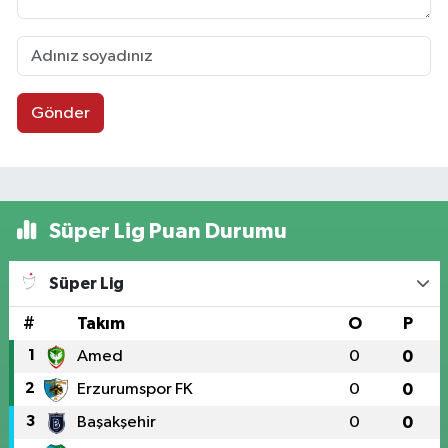
Gönder
Süper Lig Puan Durumu
Süper Lig
#
Takım
O
P
1
Amed
0
0
2
Erzurumspor FK
0
0
3
Başakşehir
0
0