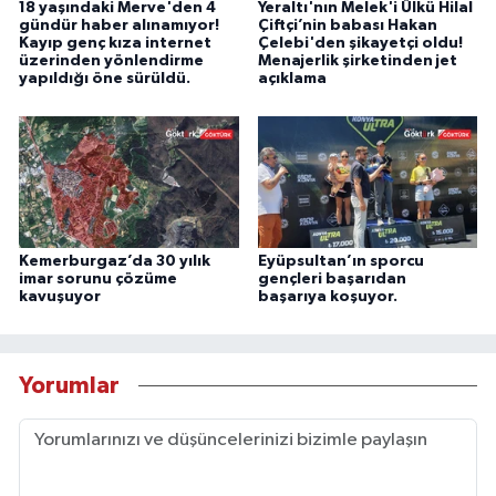
18 yaşındaki Merve'den 4
Yeraltı'nın Melek'i Ülkü Hilal
gündür haber alınamıyor!
Çiftçi’nin babası Hakan
Kayıp genç kıza internet
Çelebi'den şikayetçi oldu!
üzerinden yönlendirme
Menajerlik şirketinden jet
yapıldığı öne sürüldü.
açıklama
Kemerburgaz’da 30 yılık
Eyüpsultan’ın sporcu
imar sorunu çözüme
gençleri başarıdan
kavuşuyor
başarıya koşuyor.
Yorumlar