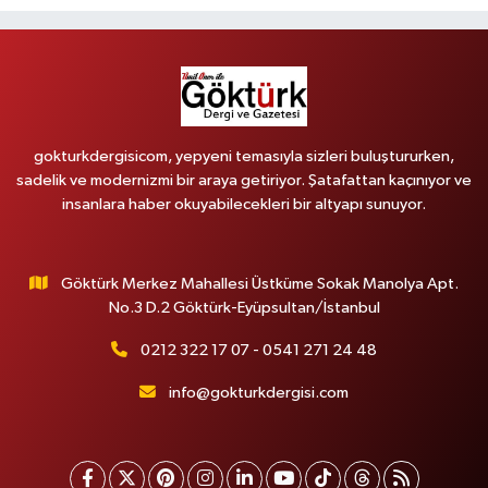
gokturkdergisicom, yepyeni temasıyla sizleri buluştururken,
sadelik ve modernizmi bir araya getiriyor. Şatafattan kaçınıyor ve
insanlara haber okuyabilecekleri bir altyapı sunuyor.
Göktürk Merkez Mahallesi Üstküme Sokak Manolya Apt.
No.3 D.2 Göktürk-Eyüpsultan/İstanbul
0212 322 17 07 - 0541 271 24 48
info@gokturkdergisi.com