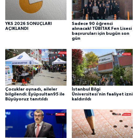
YKS 2026 SONUÇLARI
Sadece 90 öğrenci
AÇIKLANDI
alınacak! TÜBİTAK Fen Lisesi
başvuruları için bugün son
gün
Çocuklar oynadı, aileler
İstanbul Bilgi
bilgilendi: Eyüpsultan95 ile
Üniversitesi’nin faaliyet izni
Büyüyoruz tanıtıldı
kaldırıldı