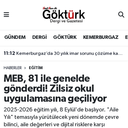
Anne Çocuk
Eyüpsultan Hava Durumu
BİLİM
Eyüpsultan Trafik Yoğunluk Haritası
GÜNDEM
DERGİ
GÖKTÜRK
KEMERBURGAZ
DERGİ
Süper Lig Puan Durumu ve Fikstür
11:12
Kemerburgaz’da 30 yılık imar sorunu çözüme kavuşuyor
DÜNYA
Tüm Manşetler
HABERLER
EĞİTİM
MEB, 81 ile genelde
EĞİTİM
Son Dakika Haberleri
gönderdi! Zilsiz okul
EKONOMİ
Haber Arşivi
uygulamasına geçiliyor
GÖKTÜRK
2025-2026 eğitim yılı, 8 Eylül'de başlıyor. "Aile
Yılı" temasıyla yürütülecek yeni dönemde çevre
GÜNDEM
bilinci, aile değerleri ve dijital risklere karşı