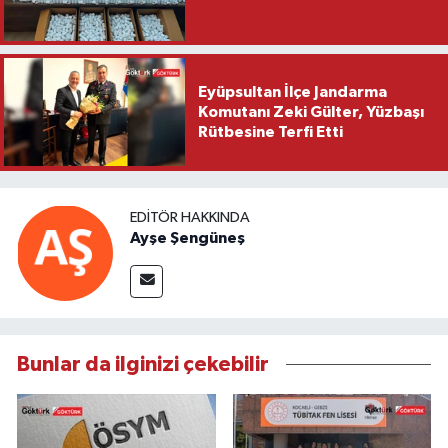
Eyüpsultan İlçe Jandarma
Komutanı Zeki Gülter, Yüzbaşı
Rütbesine Terfi Etti
EDITÖR HAKKINDA
Ayşe Şengüneş
Bunlar da ilginizi çekebilir