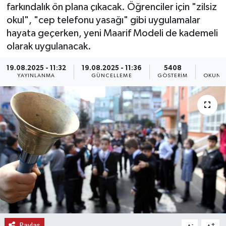
farkındalık ön plana çıkacak. Öğrenciler için "zilsiz
KEMERBURGAZ
okul", "cep telefonu yasağı" gibi uygulamalar
hayata geçerken, yeni Maarif Modeli de kademeli
KÜLTÜR - SANAT
olarak uygulanacak.
19.08.2025 - 11:32
19.08.2025 - 11:36
5408
3
MAGAZİN
YAYINLANMA
GÜNCELLEME
GÖSTERIM
OKUNMA
ÖZEL HABER
SAĞLIK
SPOR
TEKNOLOJİ
TİCARET
YAŞAM
Paylaş
-
+