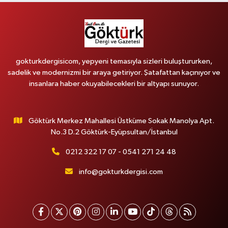
gokturkdergisicom, yepyeni temasıyla sizleri buluştururken,
sadelik ve modernizmi bir araya getiriyor. Şatafattan kaçınıyor ve
insanlara haber okuyabilecekleri bir altyapı sunuyor.
Göktürk Merkez Mahallesi Üstküme Sokak Manolya Apt.
No.3 D.2 Göktürk-Eyüpsultan/İstanbul
0212 322 17 07 - 0541 271 24 48
info@gokturkdergisi.com