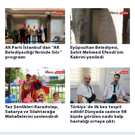
AK Parti İstanbul’dan “AK
Eyüpsultan Belediyesi,
Belediyeciliği Yerinde Gör”
Şehit Mehmed Efendi’nin
programı
Kabrini yeniledi
Yaz Şenlikleri Karadolap,
Türkiye'de ilk kez tespit
Sakarya ve Silahtarağa
edildi! Dünyada sadece 68
Mahallelerini şenlendirdi
kişide görülen nadir kalp
hastalığı ortaya çıktı