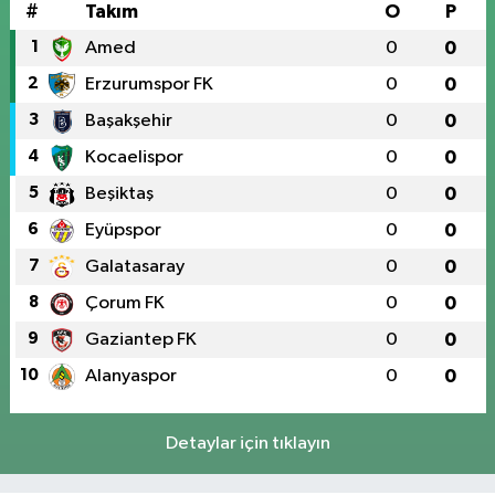
#
Takım
O
P
1
Amed
0
0
2
Erzurumspor FK
0
0
3
Başakşehir
0
0
4
Kocaelispor
0
0
5
Beşiktaş
0
0
6
Eyüpspor
0
0
7
Galatasaray
0
0
8
Çorum FK
0
0
9
Gaziantep FK
0
0
10
Alanyaspor
0
0
Detaylar için tıklayın