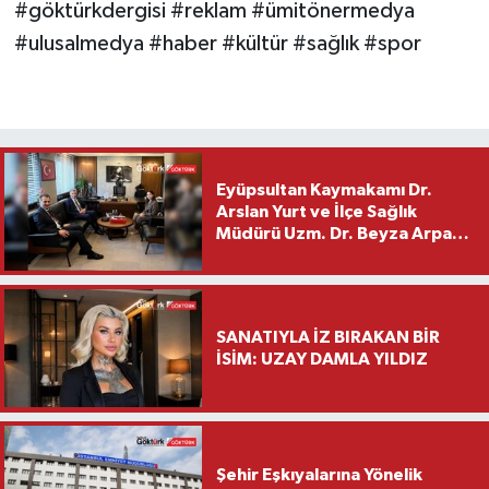
#göktürkdergisi #reklam #ümitönermedya
#ulusalmedya #haber #kültür #sağlık #spor
Eyüpsultan Kaymakamı Dr.
Arslan Yurt ve İlçe Sağlık
Müdürü Uzm. Dr. Beyza Arpacı
Saylar’dan Hayırlı Olsun
Ziyareti
SANATIYLA İZ BIRAKAN BİR
İSİM: UZAY DAMLA YILDIZ
Şehir Eşkıyalarına Yönelik