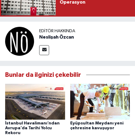
Operasyon
EDITÖR HAKKINDA
Neslişah Özcan
Bunlar da ilginizi çekebilir
İstanbul Havalimanı’ndan
Eyüpsultan Meydanı yeni
Avrupa’da Tarihi Yolcu
çehresine kavuşuyor
Rekoru