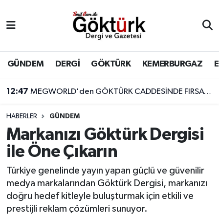
Anne Çocuk
Eyüpsultan Hava Durumu
BİLİM
Eyüpsultan Trafik Yoğunluk Haritası
GÜNDEM
DERGİ
GÖKTÜRK
KEMERBURGAZ
DERGİ
Süper Lig Puan Durumu ve Fikstür
12:47
MEGWORLD'den GÖKTÜRK CADDESİNDE FIRSAT!!! DEVREN KİRALIK CAFE
DÜNYA
Tüm Manşetler
HABERLER
GÜNDEM
Markanızı Göktürk Dergisi
EĞİTİM
Son Dakika Haberleri
ile Öne Çıkarın
EKONOMİ
Haber Arşivi
Türkiye genelinde yayın yapan güçlü ve güvenilir
medya markalarından Göktürk Dergisi, markanızı
GÖKTÜRK
doğru hedef kitleyle buluşturmak için etkili ve
prestijli reklam çözümleri sunuyor.
GÜNDEM