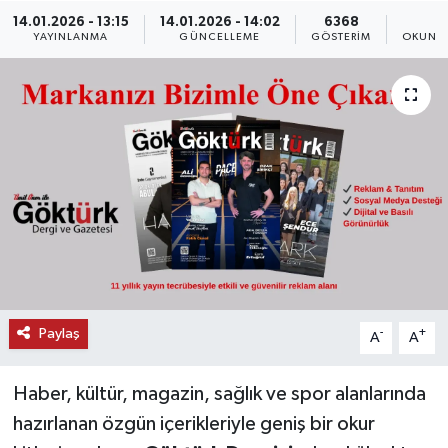
14.01.2026 - 13:15
14.01.2026 - 14:02
6368
1
KEMERBURGAZ
YAYINLANMA
GÜNCELLEME
GÖSTERIM
OKUNMA
KÜLTÜR - SANAT
MAGAZİN
ÖZEL HABER
SAĞLIK
SPOR
Paylaş
-
+
A
A
TEKNOLOJİ
Haber, kültür, magazin, sağlık ve spor alanlarında
TİCARET
hazırlanan özgün içerikleriyle geniş bir okur
YAŞAM