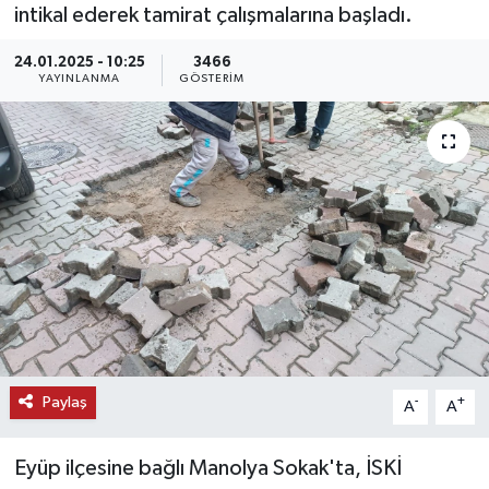
intikal ederek tamirat çalışmalarına başladı.
KEMERBURGAZ
24.01.2025 - 10:25
3466
YAYINLANMA
GÖSTERIM
KÜLTÜR - SANAT
MAGAZİN
ÖZEL HABER
SAĞLIK
SPOR
TEKNOLOJİ
Paylaş
-
+
A
A
TİCARET
Eyüp ilçesine bağlı Manolya Sokak'ta, İSKİ
YAŞAM