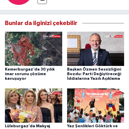
Bunlar da ilginizi çekebilir
Kemerburgaz’da 30 yılık
Başkan Özmen Sessizliğini
imar sorunu çözüme
Bozdu: Parti Değiştireceği
kavuşuyor
İddialarına Yazılı Açıklama
Lüleburgaz’da Makyaj
Yaz Şenlikleri Göktürk ve