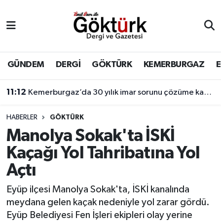
Anne Çocuk
Eyüpsultan Hava Durumu
BİLİM
Eyüpsultan Trafik Yoğunluk Haritası
GÜNDEM
DERGİ
GÖKTÜRK
KEMERBURGAZ
DERGİ
Süper Lig Puan Durumu ve Fikstür
11:12
Kemerburgaz’da 30 yılık imar sorunu çözüme kavuşuyor
DÜNYA
Tüm Manşetler
HABERLER
GÖKTÜRK
Manolya Sokak'ta İSKİ
EĞİTİM
Son Dakika Haberleri
Kaçağı Yol Tahribatına Yol
EKONOMİ
Haber Arşivi
Açtı
GÖKTÜRK
Eyüp ilçesi Manolya Sokak'ta, İSKİ kanalında
meydana gelen kaçak nedeniyle yol zarar gördü.
GÜNDEM
Eyüp Belediyesi Fen İşleri ekipleri olay yerine