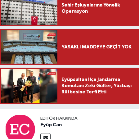
Şehir Eşkıyalarına Yönelik
Operasyon
YASAKLI MADDEYE GEÇİT YOK
Eyüpsultan İlçe Jandarma
Komutanı Zeki Gülter, Yüzbaşı
Rütbesine Terfi Etti
EDITÖR HAKKINDA
Eyüp Can