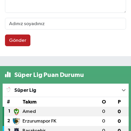
Gönder
Süper Lig Puan Durumu
Süper Lig
#
Takım
O
P
1
Amed
0
0
2
Erzurumspor FK
0
0
3
Başakşehir
0
0