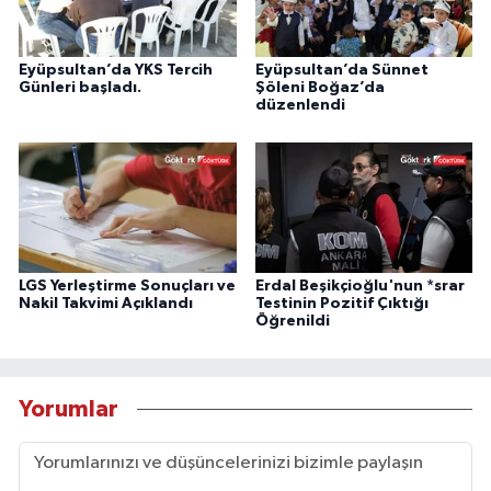
Eyüpsultan’da YKS Tercih
Eyüpsultan’da Sünnet
Günleri başladı.
Şöleni Boğaz’da
düzenlendi
LGS Yerleştirme Sonuçları ve
Erdal Beşikçioğlu'nun *srar
Nakil Takvimi Açıklandı
Testinin Pozitif Çıktığı
Öğrenildi
Yorumlar