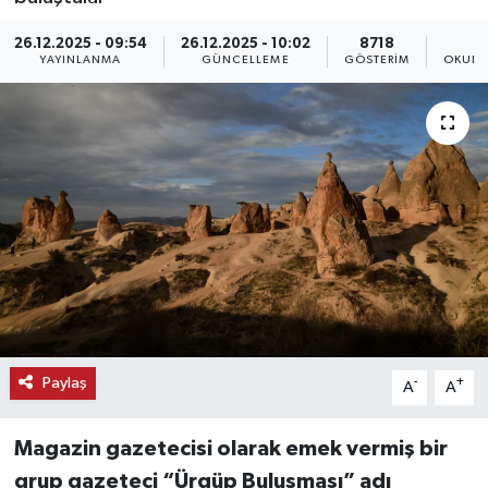
KEMERBURGAZ
26.12.2025 - 09:54
26.12.2025 - 10:02
8718
YAYINLANMA
GÜNCELLEME
GÖSTERIM
OKUNM
KÜLTÜR - SANAT
MAGAZİN
ÖZEL HABER
SAĞLIK
SPOR
TEKNOLOJİ
Paylaş
-
+
A
A
TİCARET
Magazin gazetecisi olarak emek vermiş bir
grup gazeteci “Ürgüp Buluşması” adı
YAŞAM