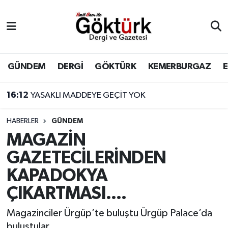
Anne Çocuk
Eyüpsultan Hava Durumu
BİLİM
Eyüpsultan Trafik Yoğunluk Haritası
GÜNDEM
DERGİ
GÖKTÜRK
KEMERBURGAZ
DERGİ
Süper Lig Puan Durumu ve Fikstür
16:12
YASAKLI MADDEYE GEÇİT YOK
DÜNYA
Tüm Manşetler
HABERLER
GÜNDEM
MAGAZİN
EĞİTİM
Son Dakika Haberleri
GAZETECİLERİNDEN
EKONOMİ
Haber Arşivi
KAPADOKYA
ÇIKARTMASI....
GÖKTÜRK
Magazinciler Ürgüp’te buluştu Ürgüp Palace’da
GÜNDEM
buluştular