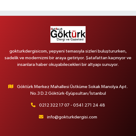
gokturkdergisicom, yepyeni temasıyla sizleri buluştururken,
sadelik ve modernizmi bir araya getiriyor. Şatafattan kaçınıyor ve
insanlara haber okuyabilecekleri bir altyapı sunuyor.
Göktürk Merkez Mahallesi Üstküme Sokak Manolya Apt.
No.3 D.2 Göktürk-Eyüpsultan/İstanbul
0212 322 17 07 - 0541 271 24 48
info@gokturkdergisi.com