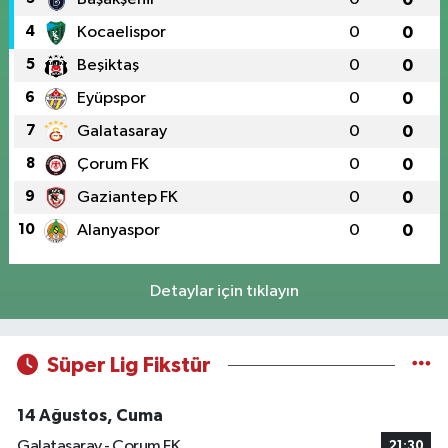
4
Kocaelispor
0
0
5
Beşiktaş
0
0
6
Eyüpspor
0
0
7
Galatasaray
0
0
8
Çorum FK
0
0
9
Gaziantep FK
0
0
10
Alanyaspor
0
0
Detaylar için tıklayın
Süper Lig Fikstür
14 Ağustos, Cuma
Galatasaray - Çorum FK
21:30