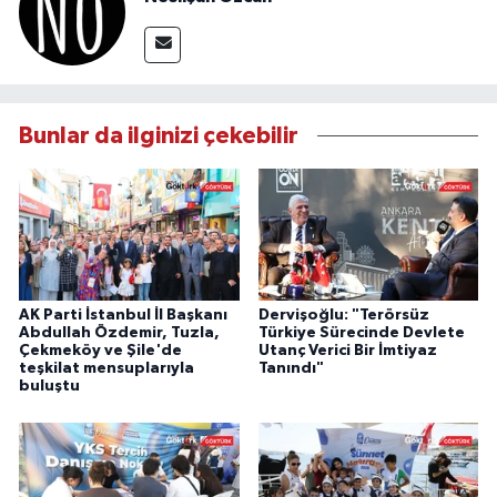
Bunlar da ilginizi çekebilir
AK Parti İstanbul İl Başkanı
Dervişoğlu: "Terörsüz
Abdullah Özdemir, Tuzla,
Türkiye Sürecinde Devlete
Çekmeköy ve Şile'de
Utanç Verici Bir İmtiyaz
teşkilat mensuplarıyla
Tanındı"
buluştu