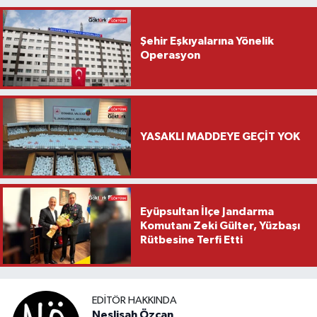
Şehir Eşkıyalarına Yönelik
Operasyon
YASAKLI MADDEYE GEÇİT YOK
Eyüpsultan İlçe Jandarma
Komutanı Zeki Gülter, Yüzbaşı
Rütbesine Terfi Etti
EDITÖR HAKKINDA
Neslişah Özcan