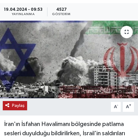
19.04.2024 - 09:53
4527
KEMERBURGAZ
YAYINLANMA
GÖSTERIM
KÜLTÜR - SANAT
MAGAZİN
ÖZEL HABER
SAĞLIK
SPOR
TEKNOLOJİ
Paylaş
-
+
A
A
TİCARET
İran'ın İsfahan Havalimanı bölgesinde patlama
sesleri duyulduğu bildirilirken, İsrail'in saldırıları
YAŞAM