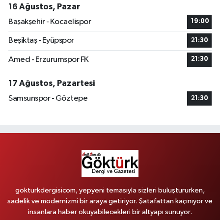
16 Ağustos, Pazar
Başakşehir - Kocaelispor
19:00
Beşiktaş - Eyüpspor
21:30
Amed - Erzurumspor FK
21:30
17 Ağustos, Pazartesi
Samsunspor - Göztepe
21:30
gokturkdergisicom, yepyeni temasıyla sizleri buluştururken,
sadelik ve modernizmi bir araya getiriyor. Şatafattan kaçınıyor ve
insanlara haber okuyabilecekleri bir altyapı sunuyor.