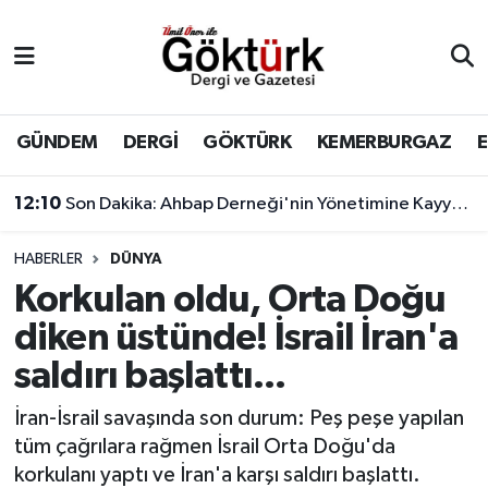
Anne Çocuk
Eyüpsultan Hava Durumu
BİLİM
Eyüpsultan Trafik Yoğunluk Haritası
GÜNDEM
DERGİ
GÖKTÜRK
KEMERBURGAZ
DERGİ
Süper Lig Puan Durumu ve Fikstür
12:10
Son Dakika: Ahbap Derneği'nin Yönetimine Kayyum Atandı
DÜNYA
Tüm Manşetler
HABERLER
DÜNYA
Korkulan oldu, Orta Doğu
EĞİTİM
Son Dakika Haberleri
diken üstünde! İsrail İran'a
EKONOMİ
Haber Arşivi
saldırı başlattı...
GÖKTÜRK
İran-İsrail savaşında son durum: Peş peşe yapılan
tüm çağrılara rağmen İsrail Orta Doğu'da
GÜNDEM
korkulanı yaptı ve İran'a karşı saldırı başlattı.