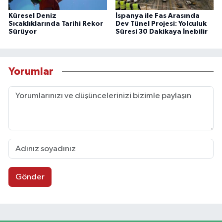
Küresel Deniz
İspanya ile Fas Arasında
Sıcaklıklarında Tarihi Rekor
Dev Tünel Projesi: Yolculuk
Sürüyor
Süresi 30 Dakikaya İnebilir
Yorumlar
Gönder