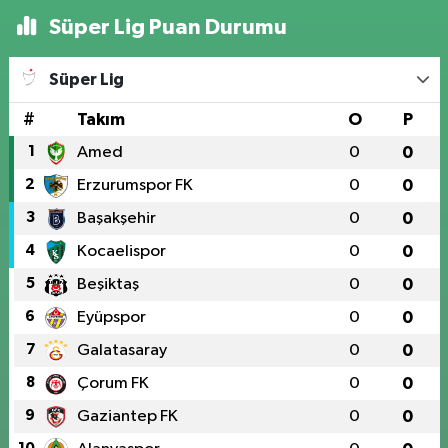
Süper Lig Puan Durumu
Süper Lig
#
Takım
O
P
1
Amed
0
0
2
Erzurumspor FK
0
0
3
Başakşehir
0
0
4
Kocaelispor
0
0
5
Beşiktaş
0
0
6
Eyüpspor
0
0
7
Galatasaray
0
0
8
Çorum FK
0
0
9
Gaziantep FK
0
0