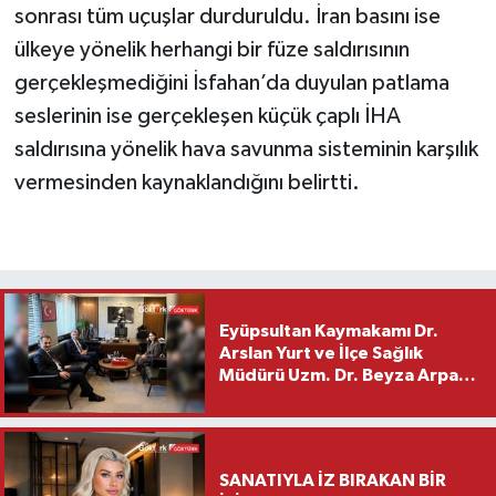
sonrası tüm uçuşlar durduruldu. İran basını ise
ülkeye yönelik herhangi bir füze saldırısının
gerçekleşmediğini İsfahan’da duyulan patlama
seslerinin ise gerçekleşen küçük çaplı İHA
saldırısına yönelik hava savunma sisteminin karşılık
vermesinden kaynaklandığını belirtti.
Eyüpsultan Kaymakamı Dr.
Arslan Yurt ve İlçe Sağlık
Müdürü Uzm. Dr. Beyza Arpacı
Saylar’dan Hayırlı Olsun
Ziyareti
SANATIYLA İZ BIRAKAN BİR