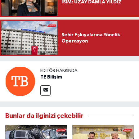
İSİM: UZAY DAMLA YILDIZ
Şehir Eşkıyalarına Yönelik
Operasyon
EDITÖR HAKKINDA
TE Bilişim
Bunlar da ilginizi çekebilir