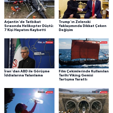
Arjantin'de Tatbikat
Trump'ın Zelenski
Sırasında Helikopter Düştü:
Yaklaşımında Dikkat Çeken
7 Kişi Hayatını Kaybetti
Değişim
İran'dan ABD ile Görüşme
Film Çekimlerinde Kullanılan
İddialarına Yalanlama
Tarihi Viking Gemisi
Tartışma Yarattı