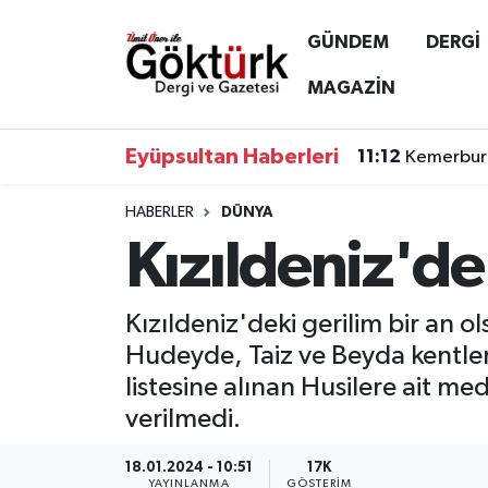
GÜNDEM
DERGİ
Anne Çocuk
Eyüpsultan Hava Durumu
MAGAZİN
BİLİM
Eyüpsultan Trafik Yoğunluk Haritası
Eyüpsultan Haberleri
11:12
Kemerburg
DERGİ
Süper Lig Puan Durumu ve Fikstür
HABERLER
DÜNYA
Kızıldeniz'de
DÜNYA
Tüm Manşetler
EĞİTİM
Son Dakika Haberleri
Kızıldeniz'deki gerilim bir an 
Hudeyde, Taiz ve Beyda kentleri
EKONOMİ
Haber Arşivi
listesine alınan Husilere ait me
verilmedi.
GÖKTÜRK
18.01.2024 - 10:51
17K
GÜNDEM
YAYINLANMA
GÖSTERIM