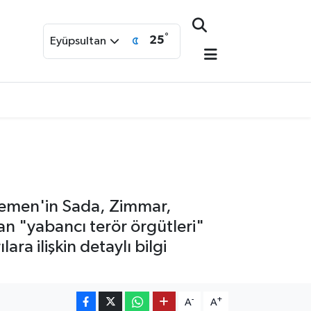
°
25
Eyüpsultan
, Yemen'in Sada, Zimmar,
an "yabancı terör örgütleri"
ra ilişkin detaylı bilgi
-
+
A
A