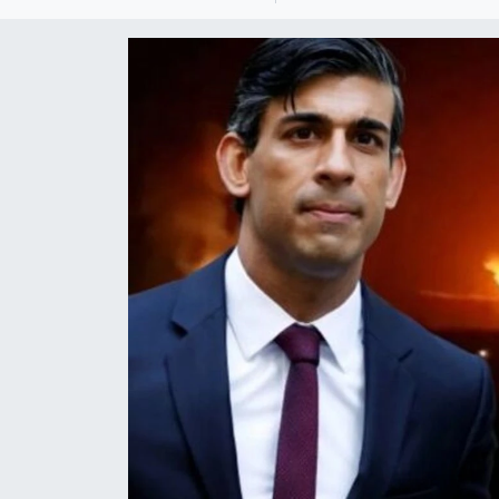
KEMERBURGAZ
KÜLTÜR - SANAT
MAGAZİN
ÖZEL HABER
SAĞLIK
SPOR
TEKNOLOJİ
TİCARET
YAŞAM