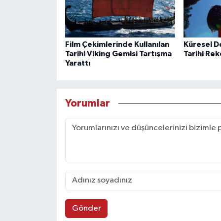
Film Çekimlerinde Kullanılan
Küresel De
Tarihi Viking Gemisi Tartışma
Tarihi Re
Yarattı
Yorumlar
Gönder