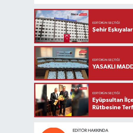
EDITÖRÜN SEÇTIĞI
Şehir Eşkıyala
EDITÖRÜN SEÇTIĞI
YASAKLI MADD
EDITÖRÜN SEÇTIĞI
Eyüpsultan İlç
Rütbesine Terfi
EDITÖR HAKKINDA