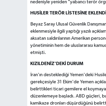
nedeniyle yeniden "yabancı terör örgüt
HUSİLER TERÖR LİSTESİNE EKLEND
Beyaz Saray Ulusal Güvenlik Danışmanı J
eklenmesiyle ilgili yaptığı yazılı açıkl
aksatan saldırılarının Amerikan person
yönetiminin hem de uluslararası kamuoy
etmişti.
KIZILDENİZ'DEKİ DURUM
İran'ın desteklediği Yemen'deki Husiler,
gerekçesiyle 31 Ekim'de Yemen açıkları
belirttikleri ticari gemilere el koymaya
düzenlemeye başladı. ABD güçleri, bu
kamikaze dronları düşürdüğünü belirtt