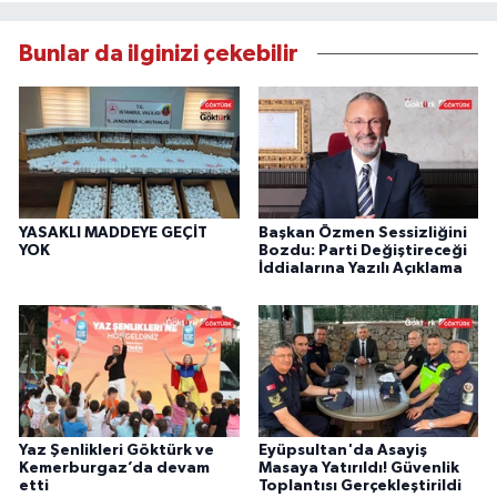
Bunlar da ilginizi çekebilir
YASAKLI MADDEYE GEÇİT
Başkan Özmen Sessizliğini
YOK
Bozdu: Parti Değiştireceği
İddialarına Yazılı Açıklama
Yaz Şenlikleri Göktürk ve
Eyüpsultan'da Asayiş
Kemerburgaz’da devam
Masaya Yatırıldı! Güvenlik
etti
Toplantısı Gerçekleştirildi