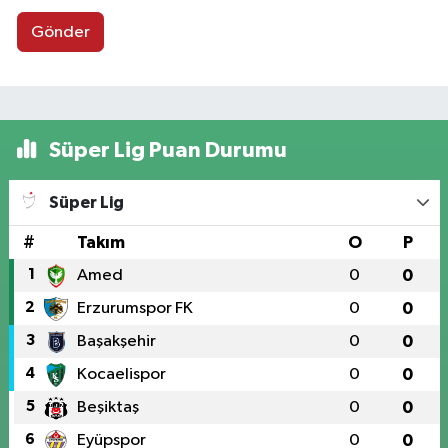
Gönder
Süper Lig Puan Durumu
Süper Lig
#
Takım
O
P
1
Amed
0
0
2
Erzurumspor FK
0
0
3
Başakşehir
0
0
4
Kocaelispor
0
0
5
Beşiktaş
0
0
6
Eyüpspor
0
0