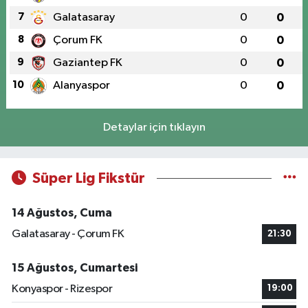
7
Galatasaray
0
0
8
Çorum FK
0
0
9
Gaziantep FK
0
0
10
Alanyaspor
0
0
Detaylar için tıklayın
Süper Lig Fikstür
14 Ağustos, Cuma
Galatasaray - Çorum FK
21:30
15 Ağustos, Cumartesi
Konyaspor - Rizespor
19:00