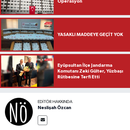
Operasyon
YASAKLI MADDEYE GEÇİT YOK
Eyüpsultan İlçe Jandarma
Komutanı Zeki Gülter, Yüzbaşı
Rütbesine Terfi Etti
EDITÖR HAKKINDA
Neslişah Özcan