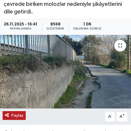
çevrede biriken molozlar nedeniyle şikâyetlerini
KEMERBURGAZ
dile getirdi.
26.11.2025 - 16:41
8568
1 DK
KÜLTÜR - SANAT
YAYINLANMA
GÖSTERIM
OKUNMA SÜRESI
MAGAZİN
ÖZEL HABER
SAĞLIK
SPOR
TEKNOLOJİ
TİCARET
Paylaş
-
+
A
A
YAŞAM