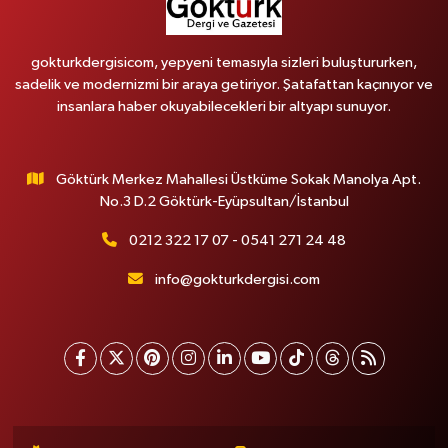
gokturkdergisicom, yepyeni temasıyla sizleri buluştururken,
sadelik ve modernizmi bir araya getiriyor. Şatafattan kaçınıyor ve
insanlara haber okuyabilecekleri bir altyapı sunuyor.
Göktürk Merkez Mahallesi Üstküme Sokak Manolya Apt.
No.3 D.2 Göktürk-Eyüpsultan/İstanbul
0212 322 17 07 - 0541 271 24 48
info@gokturkdergisi.com