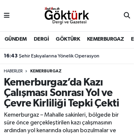
Anne Çocuk
Eyüpsultan Hava Durumu
BİLİM
Eyüpsultan Trafik Yoğunluk Haritası
GÜNDEM
DERGİ
GÖKTÜRK
KEMERBURGAZ
DERGİ
Süper Lig Puan Durumu ve Fikstür
16:43
Şehir Eşkıyalarına Yönelik Operasyon
DÜNYA
Tüm Manşetler
HABERLER
KEMERBURGAZ
Kemerburgaz’da Kazı
EĞİTİM
Son Dakika Haberleri
Çalışması Sonrası Yol ve
EKONOMİ
Haber Arşivi
Çevre Kirliliği Tepki Çekti
GÖKTÜRK
Kemerburgaz – Mahalle sakinleri, bölgede bir
süre önce gerçekleştirilen kazı çalışmasının
GÜNDEM
ardından yol kenarında oluşan bozulmalar ve