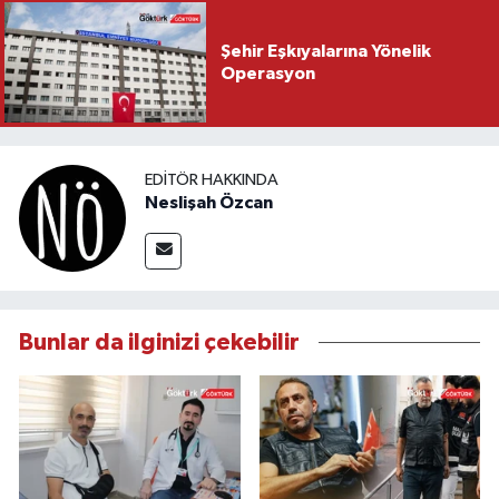
Şehir Eşkıyalarına Yönelik
Operasyon
EDITÖR HAKKINDA
Neslişah Özcan
Bunlar da ilginizi çekebilir