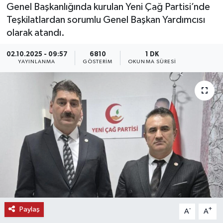
Genel Başkanlığında kurulan Yeni Çağ Partisi’nde
KEMERBURGAZ
Teşkilatlardan sorumlu Genel Başkan Yardımcısı
olarak atandı.
KÜLTÜR - SANAT
02.10.2025 - 09:57
6810
1 DK
YAYINLANMA
GÖSTERIM
OKUNMA SÜRESI
MAGAZİN
ÖZEL HABER
SAĞLIK
SPOR
TEKNOLOJİ
TİCARET
Paylaş
-
+
A
A
YAŞAM