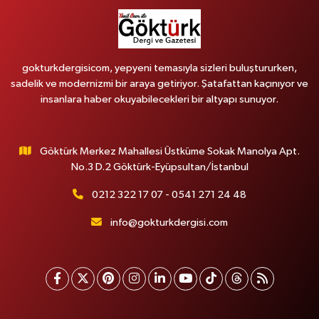
gokturkdergisicom, yepyeni temasıyla sizleri buluştururken,
sadelik ve modernizmi bir araya getiriyor. Şatafattan kaçınıyor ve
insanlara haber okuyabilecekleri bir altyapı sunuyor.
Göktürk Merkez Mahallesi Üstküme Sokak Manolya Apt.
No.3 D.2 Göktürk-Eyüpsultan/İstanbul
0212 322 17 07 - 0541 271 24 48
info@gokturkdergisi.com