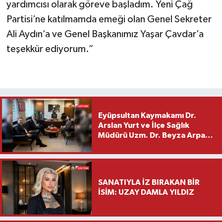
yardımcısı olarak göreve başladım. Yeni Çağ
Partisi’ne katılmamda emeği olan Genel Sekreter
Ali Aydın’a ve Genel Başkanımız Yaşar Çavdar’a
teşekkür ediyorum.”
Eyüpsultan Kaymakamı Dr.
Arslan Yurt ve İlçe Sağlık
Müdürü Uzm. Dr. Beyza Arpacı
Saylar’dan Hayırlı Olsun
Ziyareti
SANATIYLA İZ BIRAKAN BİR
İSİM: UZAY DAMLA YILDIZ