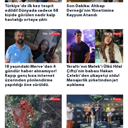
Türkiye'de ilk kez tespit
Son Dakika: Ahbap
edildi! Dünyada sadece 68
Derneği'nin Yönetimine
kişide görülen nadir kalp
Kayyum Atandı
hastalığı ortaya çıktı
18 yaşındaki Merve'den 4
Yeraltı'nın Melek'i Ülkü Hilal
gündür haber alınamıyor!
Çiftçi’nin babası Hakan
Kayıp genç kıza internet
Çelebi'den şikayetçi oldu!
üzerinden yönlendirme
Menajerlik şirketinden jet
yapıldığı öne sürüldü.
açıklama