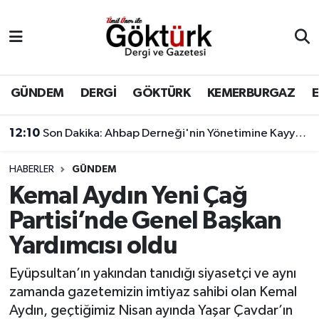
Anne Çocuk
Eyüpsultan Hava Durumu
BİLİM
Eyüpsultan Trafik Yoğunluk Haritası
GÜNDEM
DERGİ
GÖKTÜRK
KEMERBURGAZ
DERGİ
Süper Lig Puan Durumu ve Fikstür
12:10
Son Dakika: Ahbap Derneği'nin Yönetimine Kayyum Atandı
DÜNYA
Tüm Manşetler
HABERLER
GÜNDEM
Kemal Aydın Yeni Çağ
EĞİTİM
Son Dakika Haberleri
Partisi’nde Genel Başkan
EKONOMİ
Haber Arşivi
Yardımcısı oldu
GÖKTÜRK
Eyüpsultan’ın yakından tanıdığı siyasetçi ve aynı
zamanda gazetemizin imtiyaz sahibi olan Kemal
GÜNDEM
Aydın, geçtiğimiz Nisan ayında Yaşar Çavdar’ın