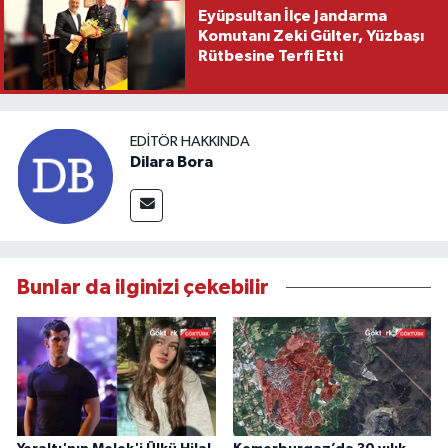
Eyüpsultan İlçe Jandarma
Komutanı Zeki Gülter, Yüzbaşı
Rütbesine Terfi Etti
EDITÖR HAKKINDA
Dilara Bora
Bunlar da ilginizi çekebilir