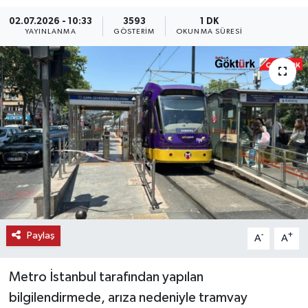
02.07.2026 - 10:33
3593
1 DK
KEMERBURGAZ
YAYINLANMA
GÖSTERIM
OKUNMA SÜRESI
KÜLTÜR - SANAT
MAGAZİN
ÖZEL HABER
SAĞLIK
SPOR
TEKNOLOJİ
Paylaş
-
+
A
A
TİCARET
Metro İstanbul tarafından yapılan
bilgilendirmede, arıza nedeniyle tramvay
YAŞAM