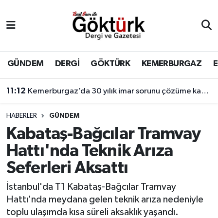
Anne Çocuk
Eyüpsultan Hava Durumu
BİLİM
Eyüpsultan Trafik Yoğunluk Haritası
GÜNDEM
DERGİ
GÖKTÜRK
KEMERBURGAZ
DERGİ
Süper Lig Puan Durumu ve Fikstür
11:12
Kemerburgaz’da 30 yılık imar sorunu çözüme kavuşuyor
DÜNYA
Tüm Manşetler
HABERLER
GÜNDEM
Kabataş-Bağcılar Tramvay
EĞİTİM
Son Dakika Haberleri
Hattı'nda Teknik Arıza
EKONOMİ
Haber Arşivi
Seferleri Aksattı
GÖKTÜRK
İstanbul'da T1 Kabataş-Bağcılar Tramvay
Hattı'nda meydana gelen teknik arıza nedeniyle
GÜNDEM
toplu ulaşımda kısa süreli aksaklık yaşandı.