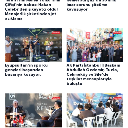
Yeraltı'nın Melek'i Ülkü Hilal
Kemerburgaz’da 30 yılık
Çiftçi’nin babası Hakan
imar sorunu çözüme
Çelebi'den şikayetçi oldu!
kavuşuyor
Menajerlik şirketinden jet
açıklama
Eyüpsultan’ın sporcu
AK Parti İstanbul İl Başkanı
gençleri başarıdan
Abdullah Özdemir, Tuzla,
başarıya koşuyor.
Çekmeköy ve Şile'de
teşkilat mensuplarıyla
buluştu