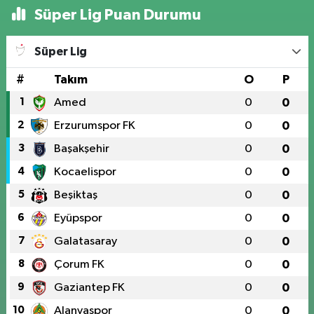
Süper Lig Puan Durumu
Süper Lig
#
Takım
O
P
1
Amed
0
0
2
Erzurumspor FK
0
0
3
Başakşehir
0
0
4
Kocaelispor
0
0
5
Beşiktaş
0
0
6
Eyüpspor
0
0
7
Galatasaray
0
0
8
Çorum FK
0
0
9
Gaziantep FK
0
0
10
Alanyaspor
0
0