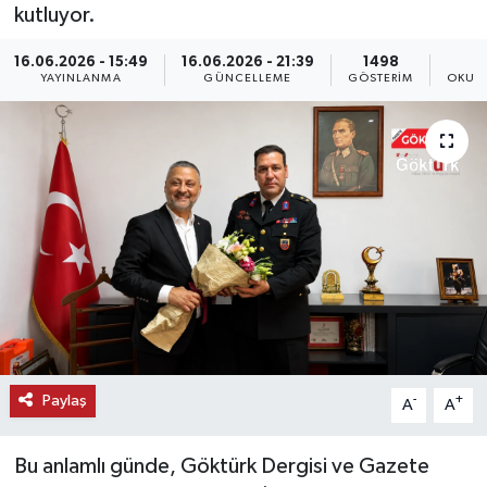
kutluyor.
KEMERBURGAZ
16.06.2026 - 15:49
16.06.2026 - 21:39
1498
YAYINLANMA
GÜNCELLEME
GÖSTERIM
OKUN
KÜLTÜR - SANAT
MAGAZİN
ÖZEL HABER
SAĞLIK
SPOR
TEKNOLOJİ
Paylaş
-
+
A
A
TİCARET
Bu anlamlı günde, Göktürk Dergisi ve Gazete
YAŞAM