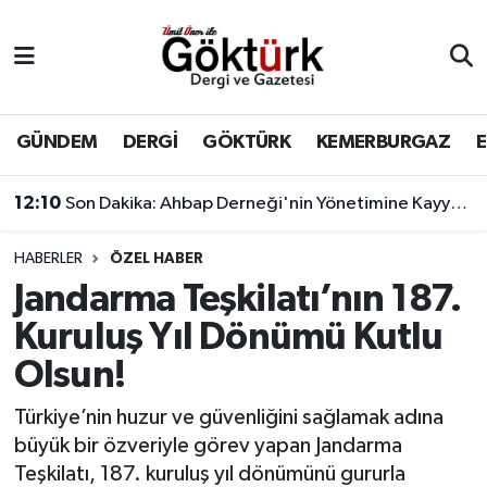
Anne Çocuk
Eyüpsultan Hava Durumu
BİLİM
Eyüpsultan Trafik Yoğunluk Haritası
GÜNDEM
DERGİ
GÖKTÜRK
KEMERBURGAZ
DERGİ
Süper Lig Puan Durumu ve Fikstür
12:10
Son Dakika: Ahbap Derneği'nin Yönetimine Kayyum Atandı
DÜNYA
Tüm Manşetler
HABERLER
ÖZEL HABER
Jandarma Teşkilatı’nın 187.
EĞİTİM
Son Dakika Haberleri
Kuruluş Yıl Dönümü Kutlu
EKONOMİ
Haber Arşivi
Olsun!
GÖKTÜRK
Türkiye’nin huzur ve güvenliğini sağlamak adına
büyük bir özveriyle görev yapan Jandarma
GÜNDEM
Teşkilatı, 187. kuruluş yıl dönümünü gururla