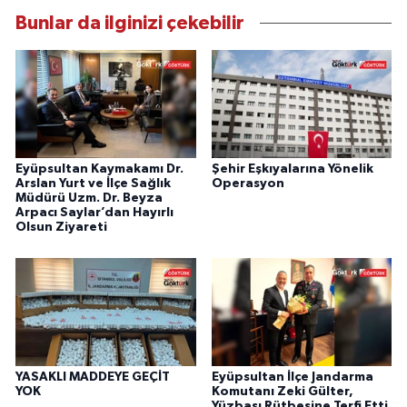
Bunlar da ilginizi çekebilir
Eyüpsultan Kaymakamı Dr.
Şehir Eşkıyalarına Yönelik
Arslan Yurt ve İlçe Sağlık
Operasyon
Müdürü Uzm. Dr. Beyza
Arpacı Saylar’dan Hayırlı
Olsun Ziyareti
YASAKLI MADDEYE GEÇİT
Eyüpsultan İlçe Jandarma
YOK
Komutanı Zeki Gülter,
Yüzbaşı Rütbesine Terfi Etti