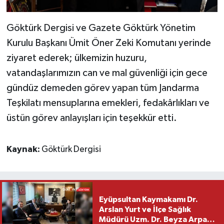
Göktürk Dergisi ve Gazete Göktürk Yönetim
Kurulu Başkanı Ümit Öner Zeki Komutanı yerinde
ziyaret ederek; ülkemizin huzuru,
vatandaşlarımızın can ve mal güvenliği için gece
gündüz demeden görev yapan tüm Jandarma
Teşkilatı mensuplarına emekleri, fedakârlıkları ve
üstün görev anlayışları için teşekkür etti.
Kaynak:
Göktürk Dergisi
Eyüpsultan Kaymakamı Dr.
Arslan Yurt ve İlçe Sağlık
Müdürü Uzm. Dr. Beyza Arpacı