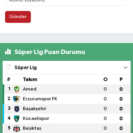
Gönder
Süper Lig Puan Durumu
Süper Lig
#
Takım
O
P
1
Amed
0
0
2
Erzurumspor FK
0
0
3
Başakşehir
0
0
4
Kocaelispor
0
0
5
Beşiktaş
0
0