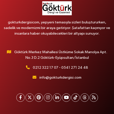
gokturkdergisicom, yepyeni temasıyla sizleri buluştururken,
sadelik ve modernizmi bir araya getiriyor. Şatafattan kaçınıyor ve
insanlara haber okuyabilecekleri bir altyapı sunuyor.
Göktürk Merkez Mahallesi Üstküme Sokak Manolya Apt.
No.3 D.2 Göktürk-Eyüpsultan/İstanbul
0212 322 17 07 - 0541 271 24 48
info@gokturkdergisi.com