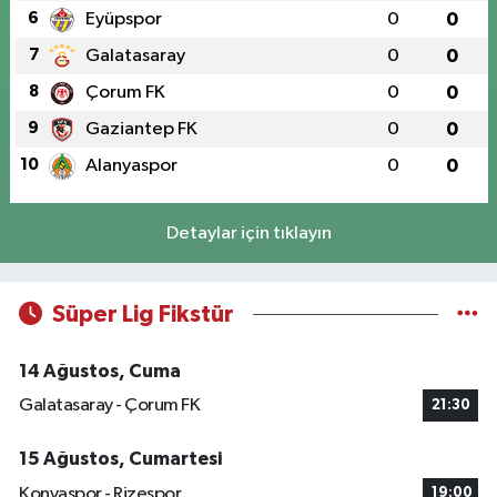
6
Eyüpspor
0
0
7
Galatasaray
0
0
8
Çorum FK
0
0
9
Gaziantep FK
0
0
10
Alanyaspor
0
0
Detaylar için tıklayın
Süper Lig Fikstür
14 Ağustos, Cuma
Galatasaray - Çorum FK
21:30
15 Ağustos, Cumartesi
Konyaspor - Rizespor
19:00