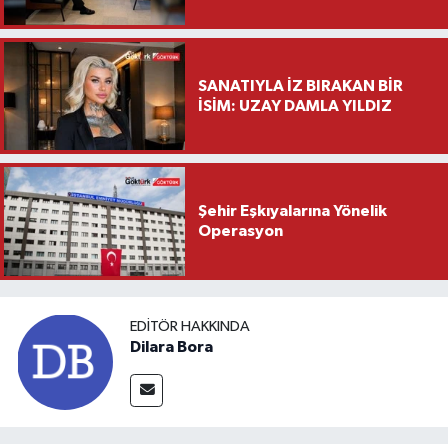
Saylar’dan Hayırlı Olsun
Ziyareti
SANATIYLA İZ BIRAKAN BİR
İSİM: UZAY DAMLA YILDIZ
Şehir Eşkıyalarına Yönelik
Operasyon
EDITÖR HAKKINDA
Dilara Bora