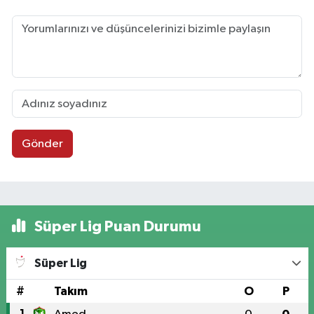
Gönder
Süper Lig Puan Durumu
Süper Lig
#
Takım
O
P
1