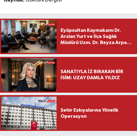
Eyüpsultan Kaymakamı Dr.
Arslan Yurt ve İlçe Sağlık
Müdürü Uzm. Dr. Beyza Arpacı
Saylar’dan Hayırlı Olsun
Ziyareti
SANATIYLA İZ BIRAKAN BİR
İSİM: UZAY DAMLA YILDIZ
Şehir Eşkıyalarına Yönelik
Operasyon