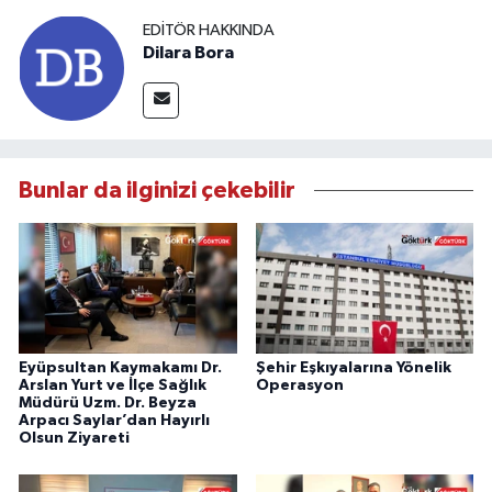
EDITÖR HAKKINDA
Dilara Bora
Bunlar da ilginizi çekebilir
Eyüpsultan Kaymakamı Dr.
Şehir Eşkıyalarına Yönelik
Arslan Yurt ve İlçe Sağlık
Operasyon
Müdürü Uzm. Dr. Beyza
Arpacı Saylar’dan Hayırlı
Olsun Ziyareti