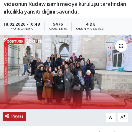
videonun Rudaw isimli medya kuruluşu tarafından
KEMERBURGAZ
ırkçılıkla yansıtıldığını savundu.
18.02.2026 - 10:48
5476
4 DK
KÜLTÜR - SANAT
YAYINLANMA
GÖSTERIM
OKUNMA SÜRESI
MAGAZİN
ÖZEL HABER
SAĞLIK
SPOR
TEKNOLOJİ
TİCARET
Paylaş
-
+
A
A
YAŞAM