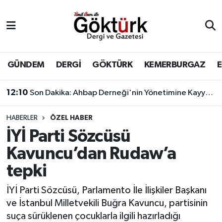
Anne Çocuk
Eyüpsultan Hava Durumu
BİLİM
Eyüpsultan Trafik Yoğunluk Haritası
GÜNDEM
DERGİ
GÖKTÜRK
KEMERBURGAZ
DERGİ
Süper Lig Puan Durumu ve Fikstür
12:10
Son Dakika: Ahbap Derneği'nin Yönetimine Kayyum Atandı
DÜNYA
Tüm Manşetler
HABERLER
ÖZEL HABER
İYİ Parti Sözcüsü
EĞİTİM
Son Dakika Haberleri
Kavuncu’dan Rudaw’a
EKONOMİ
Haber Arşivi
tepki
GÖKTÜRK
İYİ Parti Sözcüsü, Parlamento İle İlişkiler Başkanı
ve İstanbul Milletvekili Buğra Kavuncu, partisinin
GÜNDEM
suça sürüklenen çocuklarla ilgili hazırladığı