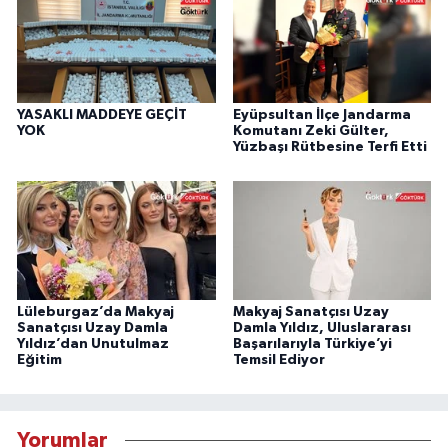
YASAKLI MADDEYE GEÇİT
Eyüpsultan İlçe Jandarma
YOK
Komutanı Zeki Gülter,
Yüzbaşı Rütbesine Terfi Etti
Lüleburgaz’da Makyaj
Makyaj Sanatçısı Uzay
Sanatçısı Uzay Damla
Damla Yıldız, Uluslararası
Yıldız’dan Unutulmaz
Başarılarıyla Türkiye’yi
Eğitim
Temsil Ediyor
Yorumlar