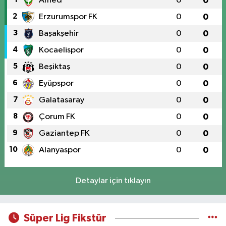
Amed
0
0
2
Erzurumspor FK
0
0
3
Başakşehir
0
0
4
Kocaelispor
0
0
5
Beşiktaş
0
0
6
Eyüpspor
0
0
7
Galatasaray
0
0
8
Çorum FK
0
0
9
Gaziantep FK
0
0
10
Alanyaspor
0
0
Detaylar için tıklayın
Süper Lig Fikstür