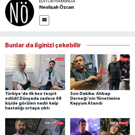
EDITÖR HAKKINDA
Neslişah Özcan
Bunlar da ilginizi çekebilir
Türkiye'de ilk kez tespit
Son Dakika: Ahbap
edildi! Dünyada sadece 68
Derneği'nin Yönetimine
kişide görülen nadir kalp
Kayyum Atandı
hastalığı ortaya çıktı