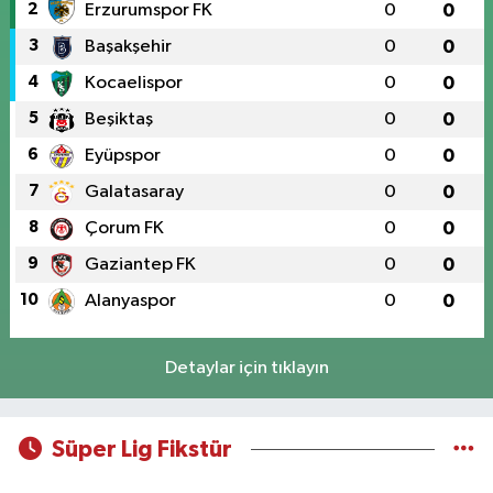
2
Erzurumspor FK
0
0
3
Başakşehir
0
0
4
Kocaelispor
0
0
5
Beşiktaş
0
0
6
Eyüpspor
0
0
7
Galatasaray
0
0
8
Çorum FK
0
0
9
Gaziantep FK
0
0
10
Alanyaspor
0
0
Detaylar için tıklayın
Süper Lig Fikstür