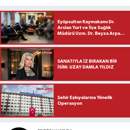
Eyüpsultan Kaymakamı Dr.
Arslan Yurt ve İlçe Sağlık
Müdürü Uzm. Dr. Beyza Arpacı
Saylar’dan Hayırlı Olsun
Ziyareti
SANATIYLA İZ BIRAKAN BİR
İSİM: UZAY DAMLA YILDIZ
Şehir Eşkıyalarına Yönelik
Operasyon