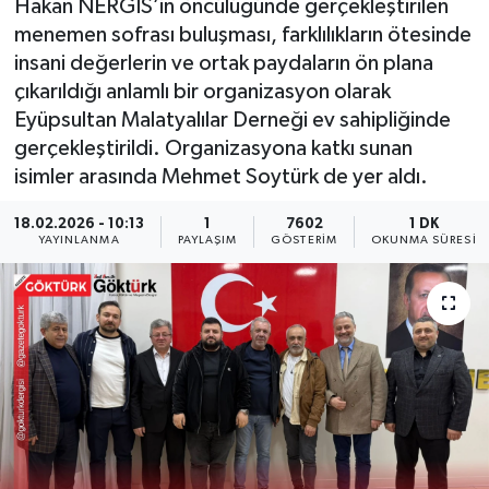
Hakan NERGİS’in öncülüğünde gerçekleştirilen
menemen sofrası buluşması, farklılıkların ötesinde
KEMERBURGAZ
insani değerlerin ve ortak paydaların ön plana
çıkarıldığı anlamlı bir organizasyon olarak
KÜLTÜR - SANAT
Eyüpsultan Malatyalılar Derneği ev sahipliğinde
gerçekleştirildi. Organizasyona katkı sunan
MAGAZİN
isimler arasında Mehmet Soytürk de yer aldı.
ÖZEL HABER
18.02.2026 - 10:13
1
7602
1 DK
YAYINLANMA
PAYLAŞIM
GÖSTERIM
OKUNMA SÜRESI
SAĞLIK
SPOR
TEKNOLOJİ
TİCARET
YAŞAM