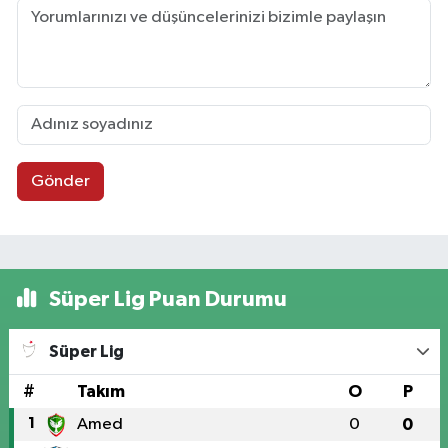
Gönder
Süper Lig Puan Durumu
Süper Lig
#
Takım
O
P
1
Amed
0
0