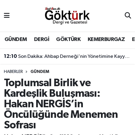
Anne Çocuk
Eyüpsultan Hava Durumu
BİLİM
Eyüpsultan Trafik Yoğunluk Haritası
GÜNDEM
DERGİ
GÖKTÜRK
KEMERBURGAZ
DERGİ
Süper Lig Puan Durumu ve Fikstür
12:10
Son Dakika: Ahbap Derneği'nin Yönetimine Kayyum Atandı
DÜNYA
Tüm Manşetler
HABERLER
GÜNDEM
Toplumsal Birlik ve
EĞİTİM
Son Dakika Haberleri
Kardeşlik Buluşması:
EKONOMİ
Haber Arşivi
Hakan NERGİS’in
Öncülüğünde Menemen
GÖKTÜRK
Sofrası
GÜNDEM