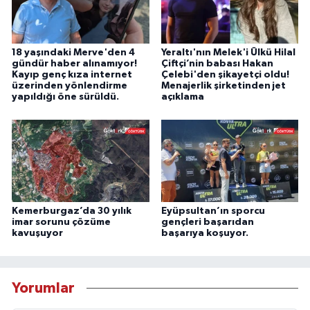
18 yaşındaki Merve'den 4
Yeraltı'nın Melek'i Ülkü Hilal
gündür haber alınamıyor!
Çiftçi’nin babası Hakan
Kayıp genç kıza internet
Çelebi'den şikayetçi oldu!
üzerinden yönlendirme
Menajerlik şirketinden jet
yapıldığı öne sürüldü.
açıklama
Kemerburgaz’da 30 yılık
Eyüpsultan’ın sporcu
imar sorunu çözüme
gençleri başarıdan
kavuşuyor
başarıya koşuyor.
Yorumlar