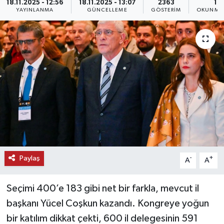
18.11.2025 - 12:56
18.11.2025 - 13:07
2363
1 
YAYINLANMA
GÜNCELLEME
GÖSTERIM
OKUNMA 
KEMERBURGAZ
KÜLTÜR - SANAT
MAGAZİN
ÖZEL HABER
SAĞLIK
SPOR
Paylaş
-
+
A
A
TEKNOLOJİ
Seçimi 400’e 183 gibi net bir farkla, mevcut il
TİCARET
başkanı Yücel Coşkun kazandı. Kongreye yoğun
bir katılım dikkat çekti, 600 il delegesinin 591
YAŞAM