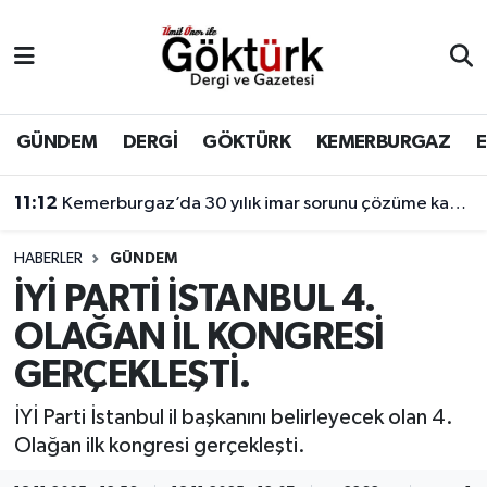
Anne Çocuk
Eyüpsultan Hava Durumu
BİLİM
Eyüpsultan Trafik Yoğunluk Haritası
GÜNDEM
DERGİ
GÖKTÜRK
KEMERBURGAZ
DERGİ
Süper Lig Puan Durumu ve Fikstür
11:12
Kemerburgaz’da 30 yılık imar sorunu çözüme kavuşuyor
DÜNYA
Tüm Manşetler
HABERLER
GÜNDEM
İYİ PARTİ İSTANBUL 4.
EĞİTİM
Son Dakika Haberleri
OLAĞAN İL KONGRESİ
EKONOMİ
Haber Arşivi
GERÇEKLEŞTİ.
GÖKTÜRK
İYİ Parti İstanbul il başkanını belirleyecek olan 4.
Olağan ilk kongresi gerçekleşti.
GÜNDEM