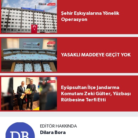
Şehir Eşkıyalarına Yönelik
Operasyon
YASAKLI MADDEYE GEÇİT YOK
Eyüpsultan İlçe Jandarma
Komutanı Zeki Gülter, Yüzbaşı
Rütbesine Terfi Etti
EDITÖR HAKKINDA
Dilara Bora