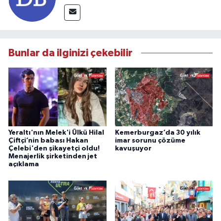
Bunlar da ilginizi çekebilir
Yeraltı'nın Melek'i Ülkü Hilal
Kemerburgaz’da 30 yılık
Çiftçi’nin babası Hakan
imar sorunu çözüme
Çelebi'den şikayetçi oldu!
kavuşuyor
Menajerlik şirketinden jet
açıklama