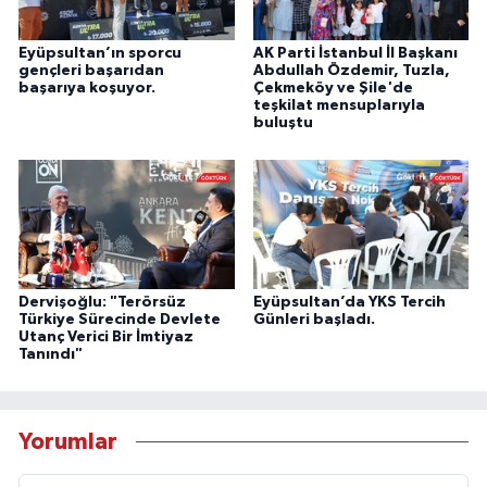
Eyüpsultan’ın sporcu
AK Parti İstanbul İl Başkanı
gençleri başarıdan
Abdullah Özdemir, Tuzla,
başarıya koşuyor.
Çekmeköy ve Şile'de
teşkilat mensuplarıyla
buluştu
Dervişoğlu: "Terörsüz
Eyüpsultan’da YKS Tercih
Türkiye Sürecinde Devlete
Günleri başladı.
Utanç Verici Bir İmtiyaz
Tanındı"
Yorumlar