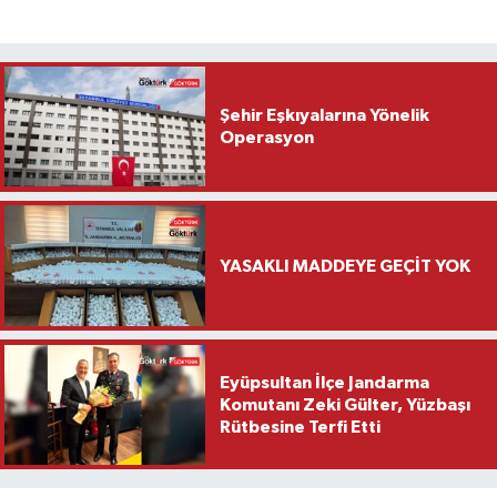
Şehir Eşkıyalarına Yönelik
Operasyon
YASAKLI MADDEYE GEÇİT YOK
Eyüpsultan İlçe Jandarma
Komutanı Zeki Gülter, Yüzbaşı
Rütbesine Terfi Etti