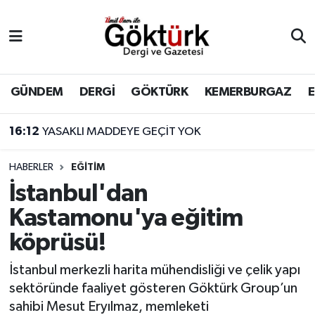
Anne Çocuk
Eyüpsultan Hava Durumu
BİLİM
Eyüpsultan Trafik Yoğunluk Haritası
GÜNDEM
DERGİ
GÖKTÜRK
KEMERBURGAZ
DERGİ
Süper Lig Puan Durumu ve Fikstür
16:12
YASAKLI MADDEYE GEÇİT YOK
DÜNYA
Tüm Manşetler
HABERLER
EĞİTİM
İstanbul'dan
EĞİTİM
Son Dakika Haberleri
Kastamonu'ya eğitim
EKONOMİ
Haber Arşivi
köprüsü!
GÖKTÜRK
İstanbul merkezli harita mühendisliği ve çelik yapı
sektöründe faaliyet gösteren Göktürk Group’un
GÜNDEM
sahibi Mesut Eryılmaz, memleketi