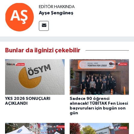
EDITÖR HAKKINDA
Ayşe Şengüneş
Bunlar da ilginizi çekebilir
YKS 2026 SONUÇLARI
Sadece 90 öğrenci
AÇIKLANDI
alınacak! TÜBİTAK Fen Lisesi
başvuruları için bugün son
gün