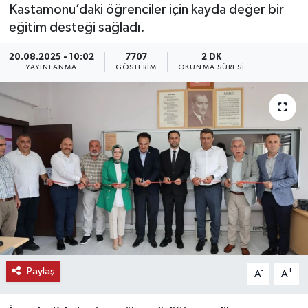
Kastamonu’daki öğrenciler için kayda değer bir
KEMERBURGAZ
eğitim desteği sağladı.
20.08.2025 - 10:02
7707
2 DK
KÜLTÜR - SANAT
YAYINLANMA
GÖSTERIM
OKUNMA SÜRESI
MAGAZİN
ÖZEL HABER
SAĞLIK
SPOR
TEKNOLOJİ
TİCARET
Paylaş
-
+
A
A
YAŞAM