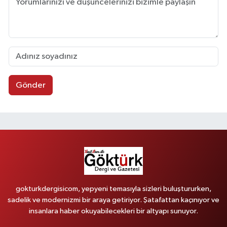
Gönder
gokturkdergisicom, yepyeni temasıyla sizleri buluştururken,
sadelik ve modernizmi bir araya getiriyor. Şatafattan kaçınıyor ve
insanlara haber okuyabilecekleri bir altyapı sunuyor.