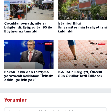
Çocuklar oynadı, aileler
İstanbul Bilgi
bilgilendi: Eyüpsultan95 ile
Üniversitesi’nin faaliyet izni
Büyüyoruz tanıtıldı
kaldırıldı
Bakan Tekin’den tartışma
LGS Tarihi Değişti, Önceki
yaratacak açıklama: “İzinsiz
Gün Okullar Tatil Edilecek
etkinliğe izin yok”
Yorumlar