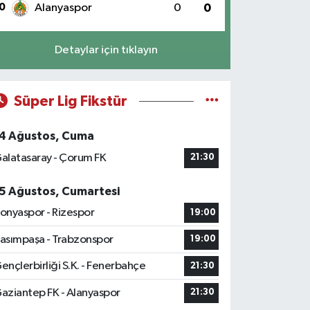
0
Alanyaspor
0
0
Detaylar için tıklayın
Süper Lig Fikstür
4 Ağustos, Cuma
alatasaray - Çorum FK
21:30
5 Ağustos, Cumartesi
onyaspor - Rizespor
19:00
asımpaşa - Trabzonspor
19:00
ençlerbirliği S.K. - Fenerbahçe
21:30
aziantep FK - Alanyaspor
21:30