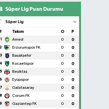
Süper Lig Puan Durumu
Süper Lig
#
Takım
O
P
1
Amed
0
0
2
Erzurumspor FK
0
0
3
Başakşehir
0
0
4
Kocaelispor
0
0
5
Beşiktaş
0
0
6
Eyüpspor
0
0
7
Galatasaray
0
0
8
Çorum FK
0
0
9
Gaziantep FK
0
0