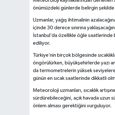
Meteoroloji kaynaklarından derlenen s
önümüzdeki günlerde belirgin şekilde
Uzmanlar, yağış ihtimalinin azalacağına
içinde 30 derece sınırına yaklaşacağını 
İstanbul’da özellikle öğle saatlerinde b
ediliyor.
Türkiye’nin birçok bölgesinde sıcaklık
öngörülürken, büyükşehirlerde yazı an
da termometrelerin yüksek seviyelere 
günün en sıcak saatlerinde dikkatli olma
Meteoroloji uzmanları, sıcaklık artışın
sürdürebileceğini, açık havada uzun sü
önlem alması gerektiğini vurguluyor.