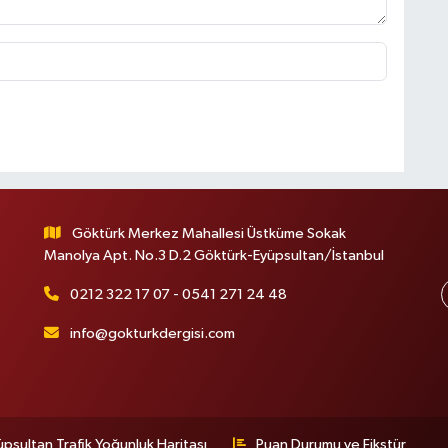
Göktürk Merkez Mahallesi Üstküme Sokak
Manolya Apt. No.3 D.2 Göktürk-Eyüpsultan/İstanbul
0212 322 17 07 - 0541 271 24 48
info@gokturkdergisi.com
üpsultan Trafik Yoğunluk Haritası
Puan Durumu ve Fikstür