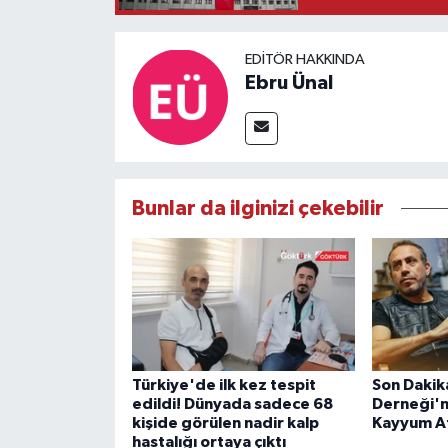
EDITÖR HAKKINDA
Ebru Ünal
Bunlar da ilginizi çekebilir
Türkiye'de ilk kez tespit
Son Dakik
edildi! Dünyada sadece 68
Derneği'n
kişide görülen nadir kalp
Kayyum A
hastalığı ortaya çıktı