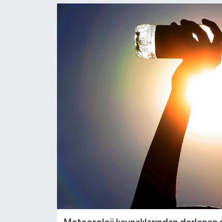
KEMERBURGAZ
KÜLTÜR - SANAT
MAGAZİN
ÖZEL HABER
SAĞLIK
SPOR
TEKNOLOJİ
TİCARET
YAŞAM