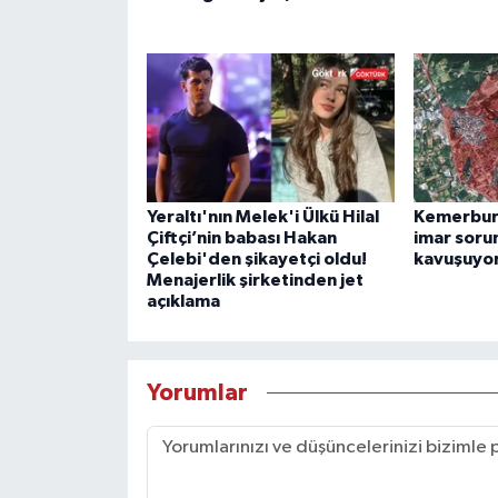
Yeraltı'nın Melek'i Ülkü Hilal
Kemerburg
Çiftçi’nin babası Hakan
imar soru
Çelebi'den şikayetçi oldu!
kavuşuyo
Menajerlik şirketinden jet
açıklama
Yorumlar