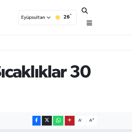
°
26
Eyüpsultan
ıcaklıklar 30
-
+
A
A