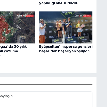
yapıldığı öne sürüldü.
az’da 30 yılık
Eyüpsultan’ın sporcu gençleri
nu çözüme
başarıdan başarıya koşuyor.
r