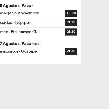
6 Ağustos, Pazar
aşakşehir - Kocaelispor
19:00
eşiktaş - Eyüpspor
21:30
med - Erzurumspor FK
21:30
7 Ağustos, Pazartesi
amsunspor - Göztepe
21:30