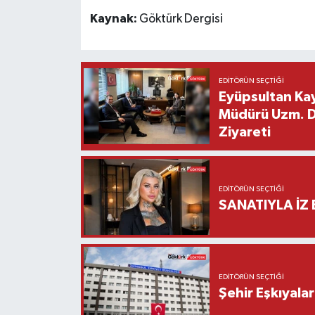
Kaynak:
Göktürk Dergisi
EDITÖRÜN SEÇTIĞI
Eyüpsultan Kay
Müdürü Uzm. Dr
Ziyareti
EDITÖRÜN SEÇTIĞI
SANATIYLA İZ 
EDITÖRÜN SEÇTIĞI
Şehir Eşkıyala