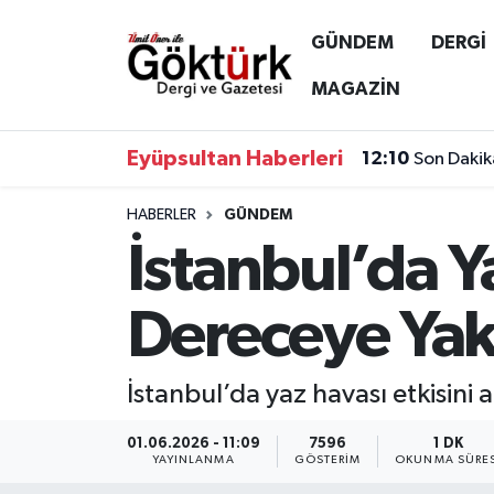
GÜNDEM
DERGİ
Anne Çocuk
Eyüpsultan Hava Durumu
MAGAZİN
BİLİM
Eyüpsultan Trafik Yoğunluk Haritası
Eyüpsultan Haberleri
12:10
Son Dakik
DERGİ
Süper Lig Puan Durumu ve Fikstür
HABERLER
GÜNDEM
İstanbul’da Y
DÜNYA
Tüm Manşetler
EĞİTİM
Son Dakika Haberleri
Dereceye Yak
EKONOMİ
Haber Arşivi
İstanbul’da yaz havası etkisini 
GÖKTÜRK
01.06.2026 - 11:09
7596
1 DK
YAYINLANMA
GÖSTERIM
OKUNMA SÜRES
GÜNDEM