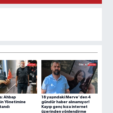
a: Ahbap
18 yaşındaki Merve'den 4
in Yönetimine
gündür haber alınamıyor!
tandı
Kayıp genç kıza internet
üzerinden yönlendirme