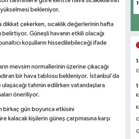
on tahminlere göre kentte hava sıcaklıklarının
1
 yükselmesi bekleniyor.
 dikkat çekerken, sıcaklık değerlerinin hafta
belirtiyor. Güneşli havanın etkili olacağı
unaltıcı koşulların hissedilebileceği ifade
1
ların mevsim normallerinin üzerine çıkacağı
G
dıran bir hava tablosu bekleniyor. İstanbul’da
ulaşacağı tahmin edilirken vatandaşlara
1
ları öneriliyor.
K
K
ın birkaç gün boyunca etkisini
re kalacak kişilerin güneş çarpmasına karşı
G
G