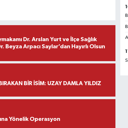
1
B
B
A
makamı Dr. Arslan Yurt ve İlçe Sağlık
. Beyza Arpacı Saylar’dan Hayırlı Olsun
1
S
BIRAKAN BİR İSİM: UZAY DAMLA YILDIZ
rına Yönelik Operasyon