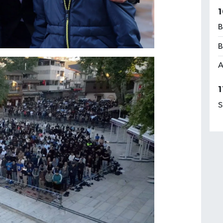
1
B
B
A
1
S