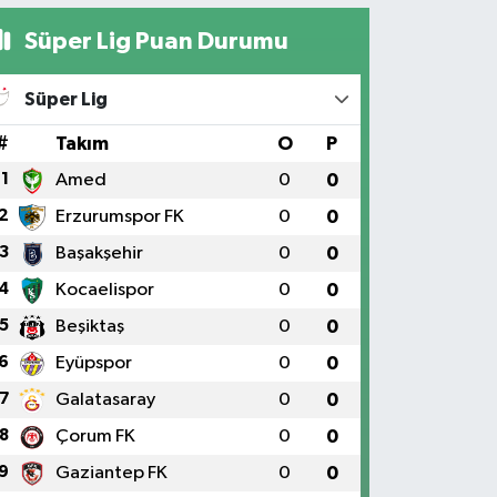
Süper Lig Puan Durumu
Süper Lig
#
Takım
O
P
1
Amed
0
0
2
Erzurumspor FK
0
0
3
Başakşehir
0
0
4
Kocaelispor
0
0
5
Beşiktaş
0
0
6
Eyüpspor
0
0
7
Galatasaray
0
0
8
Çorum FK
0
0
9
Gaziantep FK
0
0