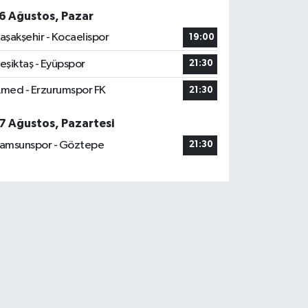
6 Ağustos, Pazar
aşakşehir - Kocaelispor
19:00
eşiktaş - Eyüpspor
21:30
med - Erzurumspor FK
21:30
7 Ağustos, Pazartesi
amsunspor - Göztepe
21:30