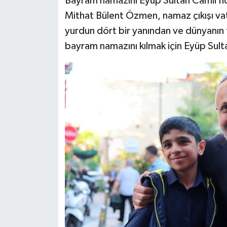
Bayram namazını Eyüp Sultan Camii’nd
Mithat Bülent Özmen, namaz çıkışı va
yurdun dört bir yanından ve dünyanın 
bayram namazını kılmak için Eyüp Sulta