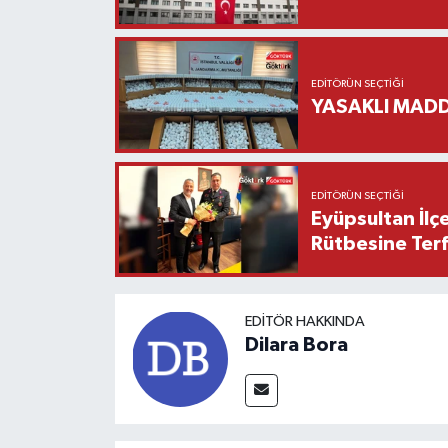
EDITÖRÜN SEÇTIĞI
YASAKLI MADD
EDITÖRÜN SEÇTIĞI
Eyüpsultan İlç
Rütbesine Terfi
EDITÖR HAKKINDA
Dilara Bora