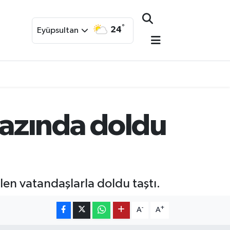
°
24
Eyüpsultan
azında doldu
en vatandaşlarla doldu taştı.
-
+
A
A