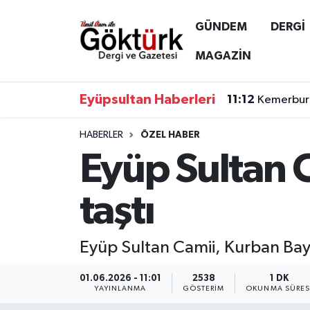
GÜNDEM
DERGİ
Anne Çocuk
Eyüpsultan Hava Durumu
MAGAZİN
BİLİM
Eyüpsultan Trafik Yoğunluk Haritası
Eyüpsultan Haberleri
11:12
Kemerburg
DERGİ
Süper Lig Puan Durumu ve Fikstür
HABERLER
ÖZEL HABER
Eyüp Sultan 
DÜNYA
Tüm Manşetler
EĞİTİM
Son Dakika Haberleri
taştı
EKONOMİ
Haber Arşivi
Eyüp Sultan Camii, Kurban Bayr
GÖKTÜRK
01.06.2026 - 11:01
2538
1 DK
YAYINLANMA
GÖSTERIM
OKUNMA SÜRES
GÜNDEM