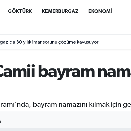
GÖKTÜRK
KEMERBURGAZ
EKONOMİ
az’da 30 yılık imar sorunu çözüme kavuşuyor
Camii bayram nam
amı’nda, bayram namazını kılmak için gel
I