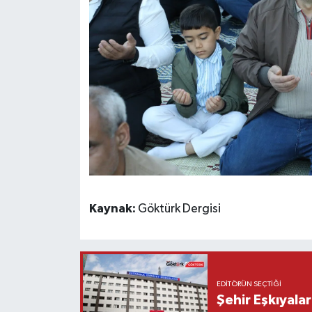
Kaynak:
Göktürk Dergisi
EDITÖRÜN SEÇTIĞI
Şehir Eşkıyala