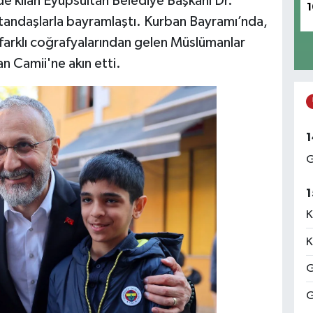
e kılan Eyüpsultan Belediye Başkanı Dr.
1
tandaşlarla bayramlaştı. Kurban Bayramı’nda,
farklı coğrafyalarından gelen Müslümanlar
n Camii'ne akın etti.
1
G
1
K
K
G
G