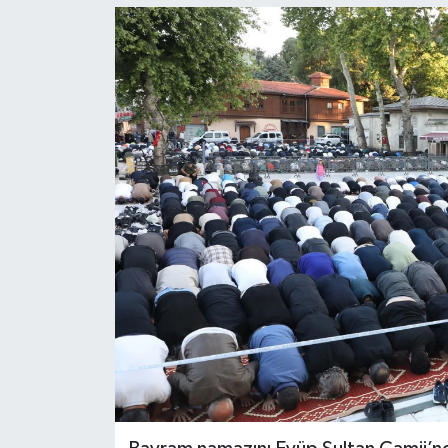
KEMERBURGAZ
KÜLTÜR - SANAT
MAGAZİN
ÖZEL HABER
SAĞLIK
SPOR
TEKNOLOJİ
TİCARET
YAŞAM