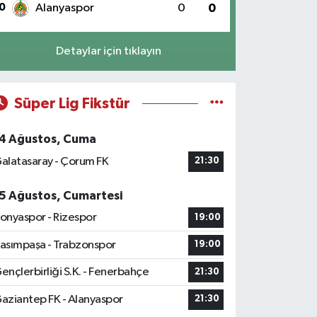
0
Alanyaspor
0
0
Detaylar için tıklayın
Süper Lig Fikstür
4 Ağustos, Cuma
alatasaray - Çorum FK
21:30
5 Ağustos, Cumartesi
onyaspor - Rizespor
19:00
asımpaşa - Trabzonspor
19:00
ençlerbirliği S.K. - Fenerbahçe
21:30
aziantep FK - Alanyaspor
21:30