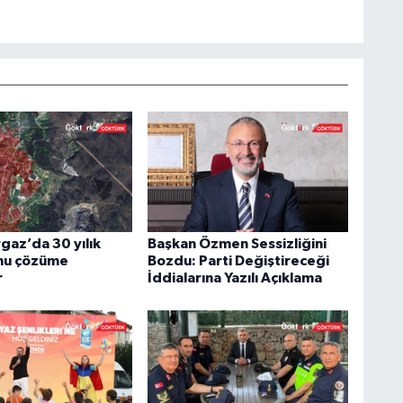
az’da 30 yılık
Başkan Özmen Sessizliğini
nu çözüme
Bozdu: Parti Değiştireceği
r
İddialarına Yazılı Açıklama