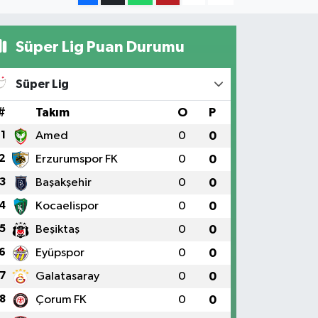
Süper Lig Puan Durumu
Süper Lig
#
Takım
O
P
1
Amed
0
0
2
Erzurumspor FK
0
0
3
Başakşehir
0
0
4
Kocaelispor
0
0
5
Beşiktaş
0
0
6
Eyüpspor
0
0
7
Galatasaray
0
0
8
Çorum FK
0
0