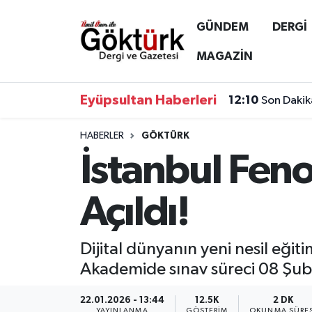
GÜNDEM
DERGİ
Anne Çocuk
Eyüpsultan Hava Durumu
MAGAZİN
BİLİM
Eyüpsultan Trafik Yoğunluk Haritası
Eyüpsultan Haberleri
12:10
Son Dakik
DERGİ
Süper Lig Puan Durumu ve Fikstür
HABERLER
GÖKTÜRK
İstanbul Fe
DÜNYA
Tüm Manşetler
EĞİTİM
Son Dakika Haberleri
Açıldı!
EKONOMİ
Haber Arşivi
Dijital dünyanın yeni nesil eğ
GÖKTÜRK
Akademide sınav süreci 08 Şuba
GÜNDEM
22.01.2026 - 13:44
12.5K
2 DK
YAYINLANMA
GÖSTERIM
OKUNMA SÜRES