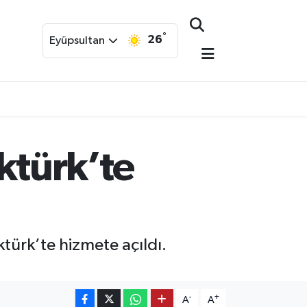
°
26
Eyüpsultan
türk’te
türk’te hizmete açıldı.
-
+
A
A