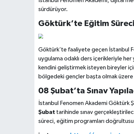
İstanbul Fenomen Akademi, dijital me
sürdürüyor.
Göktürk’te Eğitim Süreci
Göktürk’te faaliyete geçen İstanbul
uygulama odaklı ders içerikleriyle her 
kendini geliştirmek isteyen bireyler i
bölgedeki gençler başta olmak üzere g
08 Şubat’ta Sınav Yapıl
İstanbul Fenomen Akademi Göktürk Ş
Şubat
tarihinde sınav gerçekleştiri
süreci, eğitim programları doğrultus