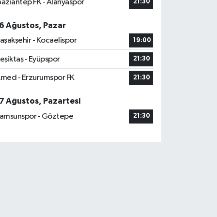
aziantep FK - Alanyaspor
21:30
6 Ağustos, Pazar
aşakşehir - Kocaelispor
19:00
eşiktaş - Eyüpspor
21:30
med - Erzurumspor FK
21:30
7 Ağustos, Pazartesi
amsunspor - Göztepe
21:30