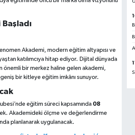
dya eğitiminde öncü bir marka olma vizyonunu
G
1
 Başladı
B
B
A
 Fenomen Akademi, modern eğitim altyapısı ve
yaştan katılımcıya hitap ediyor. Dijital dünyada
1
çin önemli bir merkez haline gelen akademi,
S
eniş bir kitleye eğitim imkânı sunuyor.
acak
ubesi’nde eğitim süreci kapsamında
08
lecek. Akademideki ölçme ve değerlendirme
unda planlanarak uygulanacak.