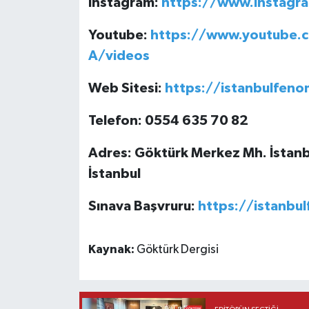
instagram:
https://www.instagr
Youtube:
https://www.youtube.
A/videos
Web Sitesi:
https://istanbulfen
Telefon: 0554 635 70 82
Adres: Göktürk Merkez Mh. İstanbu
İstanbul
Sınava Başvruru:
https://istanb
Kaynak:
Göktürk Dergisi