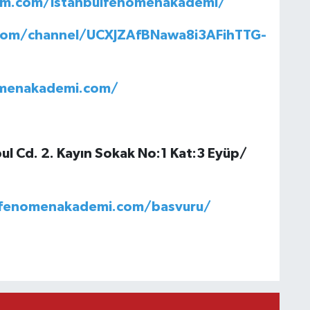
am.com/istanbulfenomenakademi/
com/channel/UCXJZAfBNawa8i3AFihTTG-
omenakademi.com/
l Cd. 2. Kayın Sokak No:1 Kat:3 Eyüp/
ulfenomenakademi.com/basvuru/