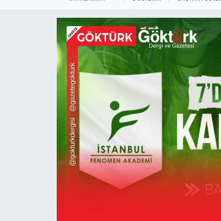
KEMERBURGAZ
KÜLTÜR - SANAT
MAGAZİN
ÖZEL HABER
SAĞLIK
SPOR
TEKNOLOJİ
TİCARET
YAŞAM