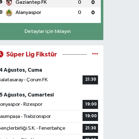
9
Gaziantep FK
0
0
0
Alanyaspor
0
0
Detaylar için tıklayın
Süper Lig Fikstür
4 Ağustos, Cuma
alatasaray - Çorum FK
21:30
5 Ağustos, Cumartesi
onyaspor - Rizespor
19:00
asımpaşa - Trabzonspor
19:00
ençlerbirliği S.K. - Fenerbahçe
21:30