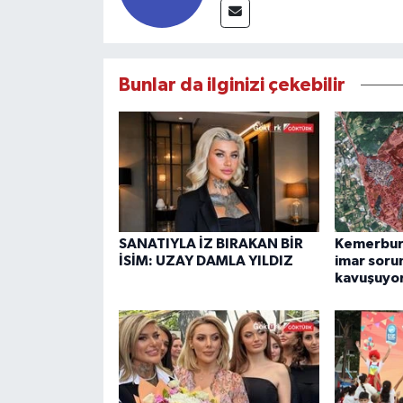
Bunlar da ilginizi çekebilir
SANATIYLA İZ BIRAKAN BİR
Kemerburg
İSİM: UZAY DAMLA YILDIZ
imar soru
kavuşuyo