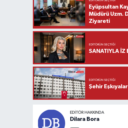
EDITÖRÜN SEÇTIĞI
Eyüpsultan Kay
Müdürü Uzm. Dr
Ziyareti
EDITÖRÜN SEÇTIĞI
SANATIYLA İZ 
EDITÖRÜN SEÇTIĞI
Şehir Eşkıyala
EDITÖR HAKKINDA
Dilara Bora