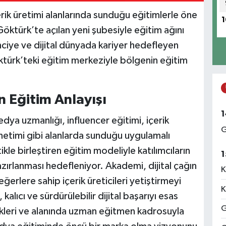
rik üretimi alanlarında sunduğu eğitimlerle öne
1
Göktürk’te açılan yeni şubesiyle eğitim ağını
ciye ve dijital dünyada kariyer hedefleyen
türk’teki eğitim merkeziyle bölgenin eğitim
n Eğitim Anlayışı
1
a uzmanlığı, influencer eğitimi, içerik
G
netimi gibi alanlarda sunduğu uygulamalı
ikle birleştiren eğitim modeliyle katılımcıların
1
azırlanması hedefleniyor. Akademi, dijital çağın
K
değerlere sahip içerik üreticileri yetiştirmeyi
K
kalıcı ve sürdürülebilir dijital başarıyı esas
G
rikleri ve alanında uzman eğitmen kadrosuyla