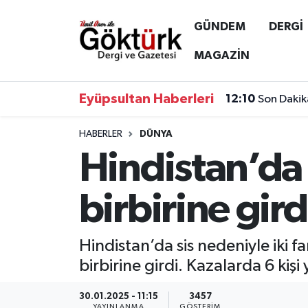
GÜNDEM
DERGİ
Anne Çocuk
Eyüpsultan Hava Durumu
MAGAZİN
BİLİM
Eyüpsultan Trafik Yoğunluk Haritası
Eyüpsultan Haberleri
12:10
Son Dakik
DERGİ
Süper Lig Puan Durumu ve Fikstür
HABERLER
DÜNYA
Hindistan’da 
DÜNYA
Tüm Manşetler
EĞİTİM
Son Dakika Haberleri
birbirine gird
EKONOMİ
Haber Arşivi
Hindistan’da sis nedeniyle iki 
GÖKTÜRK
birbirine girdi. Kazalarda 6 kişi
GÜNDEM
30.01.2025 - 11:15
3457
YAYINLANMA
GÖSTERIM