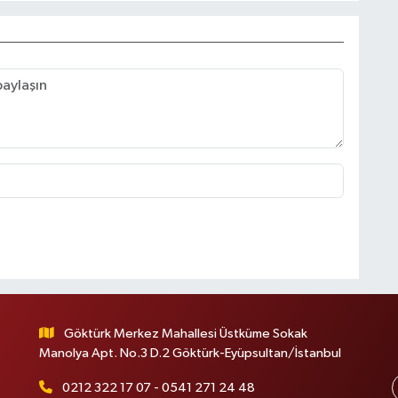
Göktürk Merkez Mahallesi Üstküme Sokak
Manolya Apt. No.3 D.2 Göktürk-Eyüpsultan/İstanbul
0212 322 17 07 - 0541 271 24 48