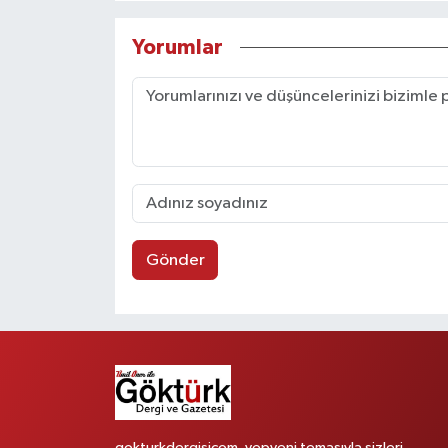
Yorumlar
Gönder
gokturkdergisicom, yepyeni temasıyla sizleri