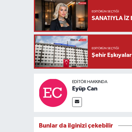
EDITÖRÜN SEÇTIĞI
SANATIYLA İZ 
EDITÖRÜN SEÇTIĞI
Şehir Eşkıyala
EDITÖR HAKKINDA
Eyüp Can
Bunlar da ilginizi çekebilir