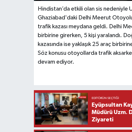
Hindistan’da etkili olan sis nedeniyle
Ghaziabad'daki Delhi Meerut Otoyol
trafik kazası meydana geldi. Delhi Me
birbirine girerken, 5 kişi yaralandı. 
kazasında ise yaklaşık 25 araç birbirine
Söz konusu otoyollarda trafik aksarken
devam ediyor.
EDITÖRÜN SEÇTIĞI
Eyüpsultan Kay
Müdürü Uzm. Dr
Ziyareti