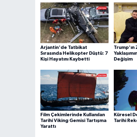
Arjantin'de Tatbikat
Trump'ın 
Sırasında Helikopter Düştü: 7
Yaklaşımı
Kişi Hayatını Kaybetti
Değişim
Film Çekimlerinde Kullanılan
Küresel De
Tarihi Viking Gemisi Tartışma
Tarihi Re
Yarattı