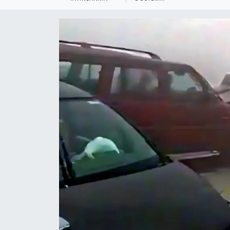
KEMERBURGAZ
KÜLTÜR - SANAT
MAGAZİN
ÖZEL HABER
SAĞLIK
SPOR
TEKNOLOJİ
TİCARET
YAŞAM