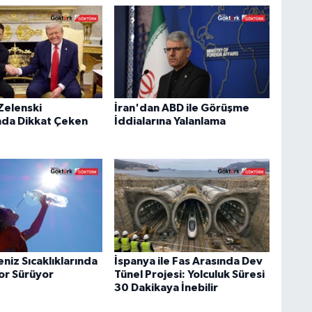
Zelenski
İran'dan ABD ile Görüşme
nda Dikkat Çeken
İddialarına Yalanlama
niz Sıcaklıklarında
İspanya ile Fas Arasında Dev
kor Sürüyor
Tünel Projesi: Yolculuk Süresi
30 Dakikaya İnebilir