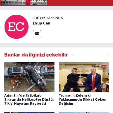
EDITÖR HAKKINDA
Eyüp Can
Bunlar da ilginizi çekebilir
Arjantin'de Tatbikat
Trump'ın Zelenski
Sırasında Helikopter Düştü:
Yaklaşımında Dikkat Çeken
7 Kişi Hayatını Kaybetti
Değişim