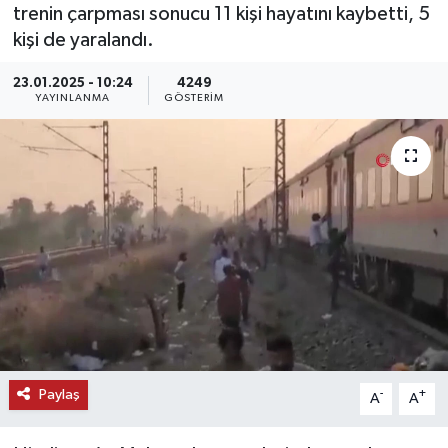
trenin çarpması sonucu 11 kişi hayatını kaybetti, 5
KEMERBURGAZ
kişi de yaralandı.
23.01.2025 - 10:24
4249
KÜLTÜR - SANAT
YAYINLANMA
GÖSTERIM
MAGAZİN
ÖZEL HABER
SAĞLIK
SPOR
TEKNOLOJİ
TİCARET
Paylaş
-
+
A
A
YAŞAM