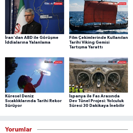
İran'dan ABD ile Görüşme
Film Çekimlerinde Kullanılan
İddialarına Yalanlama
Tarihi Viking Gemisi
Tartışma Yarattı
Küresel Deniz
İspanya ile Fas Arasında
Sıcaklıklarında Tarihi Rekor
Dev Tünel Projesi: Yolculuk
Sürüyor
Süresi 30 Dakikaya İnebilir
Yorumlar