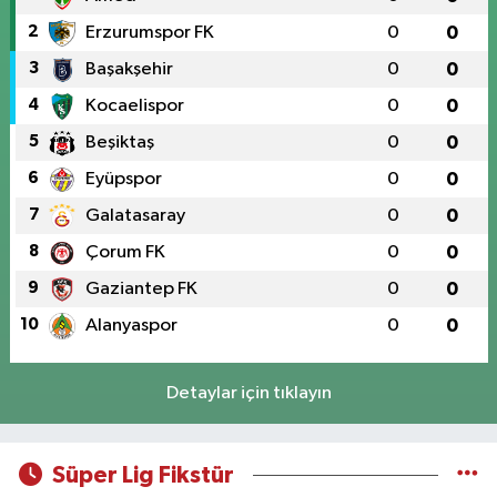
2
Erzurumspor FK
0
0
3
Başakşehir
0
0
4
Kocaelispor
0
0
5
Beşiktaş
0
0
6
Eyüpspor
0
0
7
Galatasaray
0
0
8
Çorum FK
0
0
9
Gaziantep FK
0
0
10
Alanyaspor
0
0
Detaylar için tıklayın
Süper Lig Fikstür