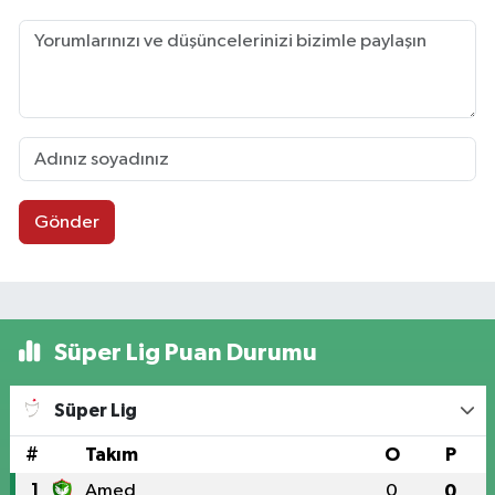
Gönder
Süper Lig Puan Durumu
Süper Lig
#
Takım
O
P
1
Amed
0
0