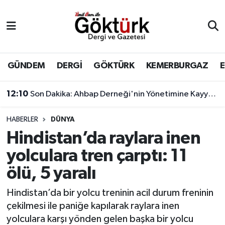
Anne Çocuk
Eyüpsultan Hava Durumu
BİLİM
Eyüpsultan Trafik Yoğunluk Haritası
GÜNDEM
DERGİ
GÖKTÜRK
KEMERBURGAZ
DERGİ
Süper Lig Puan Durumu ve Fikstür
12:10
Son Dakika: Ahbap Derneği'nin Yönetimine Kayyum Atandı
DÜNYA
Tüm Manşetler
HABERLER
DÜNYA
Hindistan’da raylara inen
EĞİTİM
Son Dakika Haberleri
yolculara tren çarptı: 11
EKONOMİ
Haber Arşivi
ölü, 5 yaralı
GÖKTÜRK
Hindistan’da bir yolcu treninin acil durum freninin
çekilmesi ile paniğe kapılarak raylara inen
GÜNDEM
yolculara karşı yönden gelen başka bir yolcu