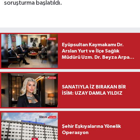
soruşturma başlatıldı.
Eyüpsultan Kaymakamı Dr.
Arslan Yurt ve İlçe Sağlık
Müdürü Uzm. Dr. Beyza Arpacı
Saylar’dan Hayırlı Olsun
Ziyareti
SANATIYLA İZ BIRAKAN BİR
İSİM: UZAY DAMLA YILDIZ
Şehir Eşkıyalarına Yönelik
Operasyon