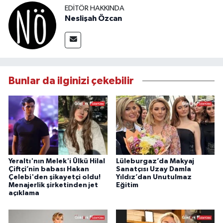
EDITÖR HAKKINDA
Neslişah Özcan
Bunlar da ilginizi çekebilir
Yeraltı'nın Melek'i Ülkü Hilal
Lüleburgaz’da Makyaj
Çiftçi’nin babası Hakan
Sanatçısı Uzay Damla
Çelebi'den şikayetçi oldu!
Yıldız’dan Unutulmaz
Menajerlik şirketinden jet
Eğitim
açıklama