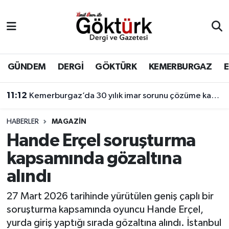
Anne Çocuk
Eyüpsultan Hava Durumu
BİLİM
Eyüpsultan Trafik Yoğunluk Haritası
GÜNDEM
DERGİ
GÖKTÜRK
KEMERBURGAZ
DERGİ
Süper Lig Puan Durumu ve Fikstür
11:12
Kemerburgaz’da 30 yılık imar sorunu çözüme kavuşuyor
DÜNYA
Tüm Manşetler
HABERLER
MAGAZİN
Hande Erçel soruşturma
EĞİTİM
Son Dakika Haberleri
kapsamında gözaltına
EKONOMİ
Haber Arşivi
alındı
GÖKTÜRK
27 Mart 2026 tarihinde yürütülen geniş çaplı bir
soruşturma kapsamında oyuncu Hande Erçel,
GÜNDEM
yurda giriş yaptığı sırada gözaltına alındı. İstanbul