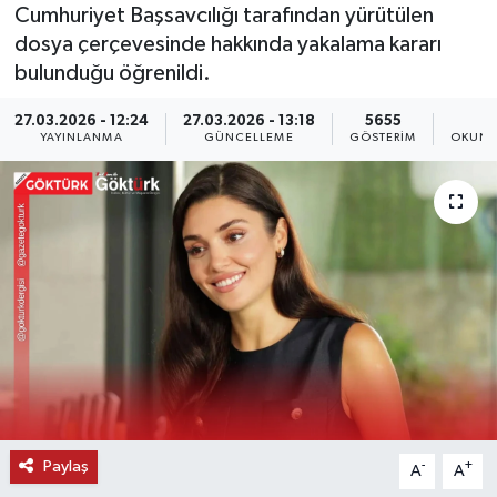
Cumhuriyet Başsavcılığı tarafından yürütülen
KEMERBURGAZ
dosya çerçevesinde hakkında yakalama kararı
bulunduğu öğrenildi.
KÜLTÜR - SANAT
27.03.2026 - 12:24
27.03.2026 - 13:18
5655
1
YAYINLANMA
GÜNCELLEME
GÖSTERIM
OKUNM
MAGAZİN
ÖZEL HABER
SAĞLIK
SPOR
TEKNOLOJİ
TİCARET
Paylaş
-
+
A
A
YAŞAM