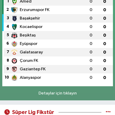
1
Amed
0
0
2
Erzurumspor FK
0
0
3
Başakşehir
0
0
4
Kocaelispor
0
0
5
Beşiktaş
0
0
6
Eyüpspor
0
0
7
Galatasaray
0
0
8
Çorum FK
0
0
9
Gaziantep FK
0
0
10
Alanyaspor
0
0
Detaylar için tıklayın
Süper Lig Fikstür