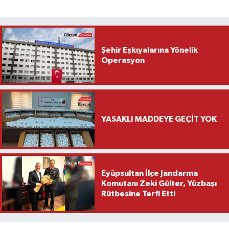
Şehir Eşkıyalarına Yönelik
Operasyon
YASAKLI MADDEYE GEÇİT YOK
Eyüpsultan İlçe Jandarma
Komutanı Zeki Gülter, Yüzbaşı
Rütbesine Terfi Etti