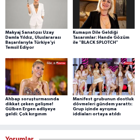
Makyaj Sanatçısı Uzay
Kumaşın Dile Geldiği
Damla Yıldız, Uluslararası
Tasarımlar: Hande Gözüm
Başarılarıyla Türkiye’yi
ile "BLACK SPLOTCH"
Temsil Ediyor
Ahbap soruşturmasında
Manifest grubunun dostluk
dikkat çeken gelişme!
dövmeleri gündem yarattı:
Gülben Ergen adliyeye
Grup içinde ayrışma
geldi: Çok kırgınım
iddiaları ortaya atıldı
Yorumlar