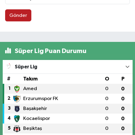
Gönder
Süper Lig Puan Durumu
Süper Lig
#
Takım
O
P
1
Amed
0
0
2
Erzurumspor FK
0
0
3
Başakşehir
0
0
4
Kocaelispor
0
0
5
Beşiktaş
0
0