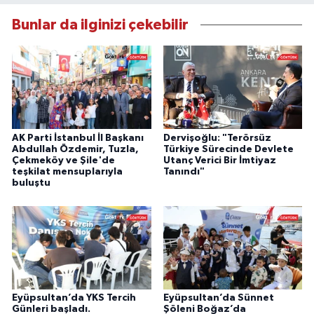
Bunlar da ilginizi çekebilir
AK Parti İstanbul İl Başkanı
Dervişoğlu: "Terörsüz
Abdullah Özdemir, Tuzla,
Türkiye Sürecinde Devlete
Çekmeköy ve Şile'de
Utanç Verici Bir İmtiyaz
teşkilat mensuplarıyla
Tanındı"
buluştu
Eyüpsultan’da YKS Tercih
Eyüpsultan’da Sünnet
Günleri başladı.
Şöleni Boğaz’da