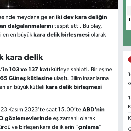
lgesinde meydana gelen
iki dev kara deliğin
1
n dalgalanmalarını
tespit etti. Bu olay,
ilen en büyük
kara delik birleşmesi
olarak
 kara delik
in 103 ve 137 katı
kütleye sahipti. Birleşme
1
65 Güneş kütlesine
ulaştı. Bilim insanlarına
G
n en büyük kütleli
kara delik birleşmesi
1
K
, 23 Kasım 2023’te saat 15.00’te
ABD’nin
GO gözlemevlerinde
eş zamanlı olarak
K
sürdü ve birleşen kara deliklerin “
çınlama
”
G