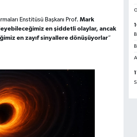
G
rmaları Enstitüsü Başkanı Prof.
Mark
1
yebileceğimiz en şiddetli olaylar, ancak
B
ğimiz en zayıf sinyallere dönüşüyorlar
”
B
A
1
S