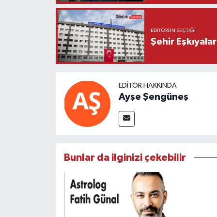
EDITÖRÜN SEÇTIĞI
Şehir Eşkıyala
EDITÖR HAKKINDA
Ayşe Şengüneş
Bunlar da ilginizi çekebilir