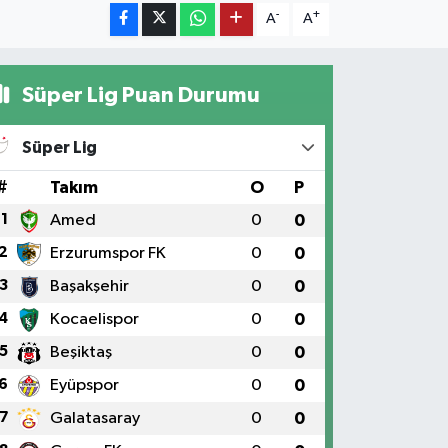
-
+
A
A
Süper Lig Puan Durumu
Süper Lig
#
Takım
O
P
1
Amed
0
0
2
Erzurumspor FK
0
0
3
Başakşehir
0
0
4
Kocaelispor
0
0
5
Beşiktaş
0
0
6
Eyüpspor
0
0
7
Galatasaray
0
0