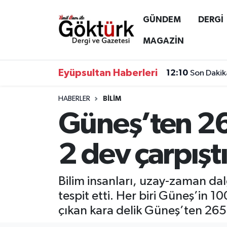
GÜNDEM
DERGİ
Anne Çocuk
Eyüpsultan Hava Durumu
MAGAZİN
BİLİM
Eyüpsultan Trafik Yoğunluk Haritası
Eyüpsultan Haberleri
12:10
Son Dakik
DERGİ
Süper Lig Puan Durumu ve Fikstür
HABERLER
BİLİM
Güneş’ten 26
DÜNYA
Tüm Manşetler
EĞİTİM
Son Dakika Haberleri
2 dev çarpışt
EKONOMİ
Haber Arşivi
Bilim insanları, uzay-zaman da
GÖKTÜRK
tespit etti. Her biri Güneş’in 10
çıkan kara delik Güneş’ten 265
GÜNDEM