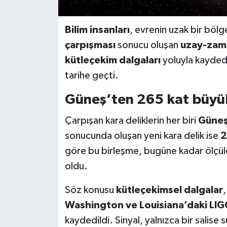
Bilim insanları
, evrenin uzak bir bö
çarpışması
sonucu oluşan
uzay-zama
kütleçekim dalgaları
yoluyla kayded
tarihe geçti.
Güneş’ten 265 kat büyük
Çarpışan kara deliklerin her biri
Güneş’
sonucunda oluşan yeni kara delik ise
2
göre bu birleşme, bugüne kadar ölçüle
oldu.
Söz konusu
kütleçekimsel dalgalar
Washington ve Louisiana’daki LI
kaydedildi. Sinyal, yalnızca bir salise 