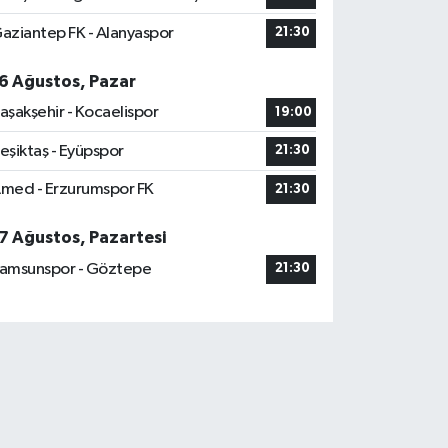
aziantep FK - Alanyaspor
21:30
6 Ağustos, Pazar
aşakşehir - Kocaelispor
19:00
eşiktaş - Eyüpspor
21:30
med - Erzurumspor FK
21:30
7 Ağustos, Pazartesi
amsunspor - Göztepe
21:30