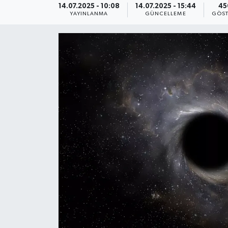
14.07.2025 - 10:08
14.07.2025 - 15:44
45
YAYINLANMA
GÜNCELLEME
GÖST
KEMERBURGAZ
KÜLTÜR - SANAT
MAGAZİN
ÖZEL HABER
SAĞLIK
SPOR
TEKNOLOJİ
TİCARET
YAŞAM