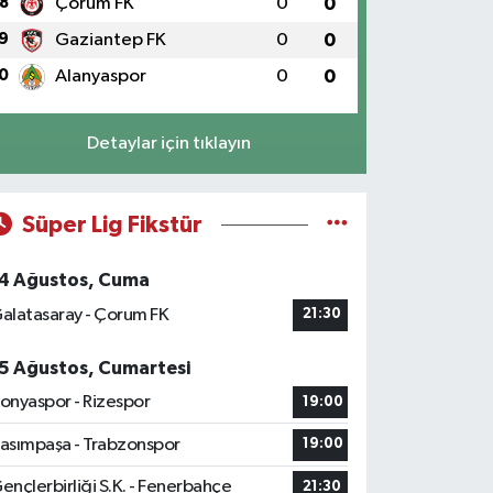
8
Çorum FK
0
0
9
Gaziantep FK
0
0
0
Alanyaspor
0
0
Detaylar için tıklayın
Süper Lig Fikstür
4 Ağustos, Cuma
alatasaray - Çorum FK
21:30
5 Ağustos, Cumartesi
onyaspor - Rizespor
19:00
asımpaşa - Trabzonspor
19:00
ençlerbirliği S.K. - Fenerbahçe
21:30