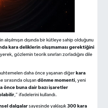
rin alışılmışın dışında bir kütleye sahip olduğunu
ında kara deliklerin oluşmaması gerektiğini
iyerek, gözlemin teorik sınırları zorladığını dile
r, muhtemelen daha önce yaşanan diğer
kara
me sırasında oluşan
dönme momenti
, yeni
a önce buna dair bazı işaretler
labilir
,” ifadelerini kullandı.
sel dalgalar
sayesinde yaklaşık
300 kara