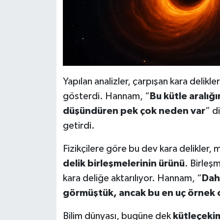
Yapılan analizler, çarpışan kara delikle
gösterdi. Hannam, “
Bu kütle aralığ
düşündüren pek çok neden var
” d
getirdi.
Fizikçilere göre bu dev kara delikle
delik birleşmelerinin ürünü
. Birleş
kara deliğe aktarılıyor. Hannam, “
Dah
görmüştük, ancak bu en uç örnek o
Bilim dünyası, bugüne dek
kütleçekim