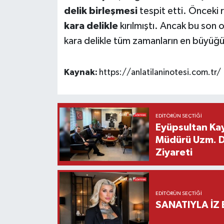
delik birleşmesi
tespit etti. Önceki 
kara delikle
kırılmıştı. Ancak bu son o
kara delikle tüm zamanların en büyüğü
Kaynak:
https://anlatilaninotesi.com.tr/
EDITÖRÜN SEÇTIĞI
Eyüpsultan Kay
Müdürü Uzm. Dr
Ziyareti
EDITÖRÜN SEÇTIĞI
SANATIYLA İZ 