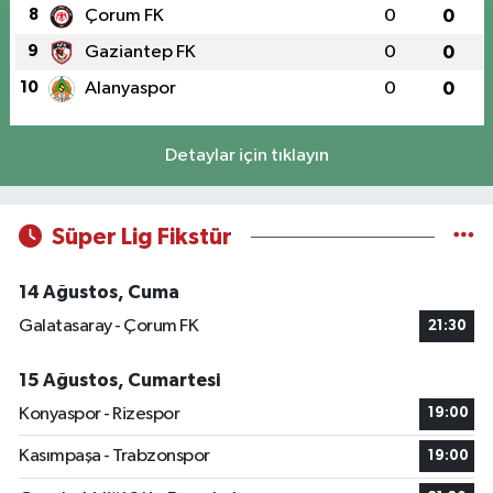
8
Çorum FK
0
0
9
Gaziantep FK
0
0
10
Alanyaspor
0
0
Detaylar için tıklayın
Süper Lig Fikstür
14 Ağustos, Cuma
Galatasaray - Çorum FK
21:30
15 Ağustos, Cumartesi
Konyaspor - Rizespor
19:00
Kasımpaşa - Trabzonspor
19:00