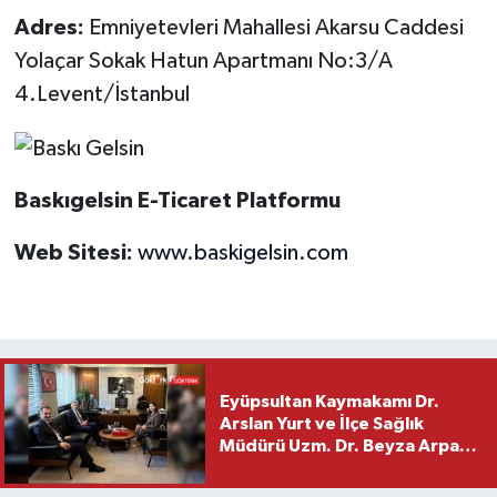
Adres:
Emniyetevleri Mahallesi Akarsu Caddesi
Yolaçar Sokak Hatun Apartmanı No:3/A
4.Levent/İstanbul
Baskıgelsin E-Ticaret Platformu
Web Sitesi:
www.baskigelsin.com
Eyüpsultan Kaymakamı Dr.
Arslan Yurt ve İlçe Sağlık
Müdürü Uzm. Dr. Beyza Arpacı
Saylar’dan Hayırlı Olsun
Ziyareti