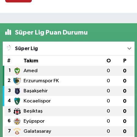
Süper Lig Puan Durumu
Süper Lig
#
Takım
O
P
1
Amed
0
0
2
Erzurumspor FK
0
0
3
Başakşehir
0
0
4
Kocaelispor
0
0
5
Beşiktaş
0
0
6
Eyüpspor
0
0
7
Galatasaray
0
0