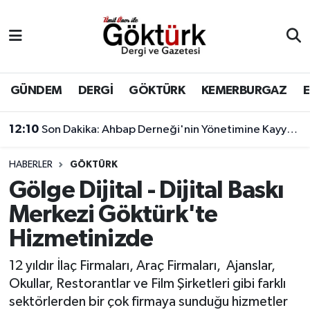
Anne Çocuk
Eyüpsultan Hava Durumu
BİLİM
Eyüpsultan Trafik Yoğunluk Haritası
GÜNDEM
DERGİ
GÖKTÜRK
KEMERBURGAZ
DERGİ
Süper Lig Puan Durumu ve Fikstür
12:10
Son Dakika: Ahbap Derneği'nin Yönetimine Kayyum Atandı
DÜNYA
Tüm Manşetler
HABERLER
GÖKTÜRK
Gölge Dijital - Dijital Baskı
EĞİTİM
Son Dakika Haberleri
Merkezi Göktürk'te
EKONOMİ
Haber Arşivi
Hizmetinizde
GÖKTÜRK
12 yıldır İlaç Firmaları, Araç Firmaları, Ajanslar,
Okullar, Restorantlar ve Film Şirketleri gibi farklı
GÜNDEM
sektörlerden bir çok firmaya sunduğu hizmetler