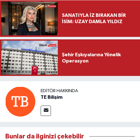
SANATIYLA İZ BIRAKAN BİR
İSİM: UZAY DAMLA YILDIZ
Şehir Eşkıyalarına Yönelik
Operasyon
EDITÖR HAKKINDA
TE Bilişim
Bunlar da ilginizi çekebilir