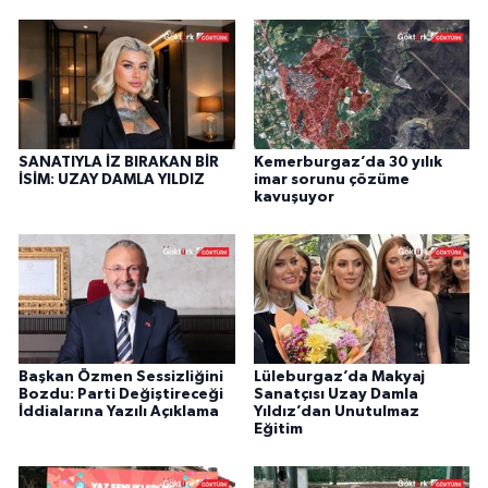
SANATIYLA İZ BIRAKAN BİR
Kemerburgaz’da 30 yılık
İSİM: UZAY DAMLA YILDIZ
imar sorunu çözüme
kavuşuyor
Başkan Özmen Sessizliğini
Lüleburgaz’da Makyaj
Bozdu: Parti Değiştireceği
Sanatçısı Uzay Damla
İddialarına Yazılı Açıklama
Yıldız’dan Unutulmaz
Eğitim