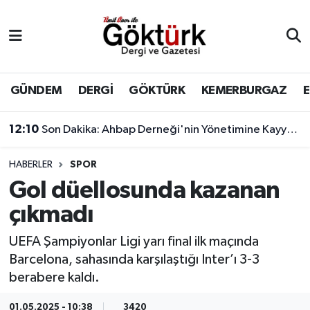
Anne Çocuk
Eyüpsultan Hava Durumu
BİLİM
Eyüpsultan Trafik Yoğunluk Haritası
GÜNDEM
DERGİ
GÖKTÜRK
KEMERBURGAZ
DERGİ
Süper Lig Puan Durumu ve Fikstür
12:10
Son Dakika: Ahbap Derneği'nin Yönetimine Kayyum Atandı
DÜNYA
Tüm Manşetler
HABERLER
SPOR
Gol düellosunda kazanan
EĞİTİM
Son Dakika Haberleri
çıkmadı
EKONOMİ
Haber Arşivi
UEFA Şampiyonlar Ligi yarı final ilk maçında
Barcelona, sahasında karşılaştığı Inter’ı 3-3
GÖKTÜRK
berabere kaldı.
GÜNDEM
01.05.2025 - 10:38
3420