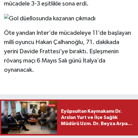
mücadele 3-3 eşitlikle sona erdi.
Öte yandan Inter’de mücadeleye 11’de başlayan
milli oyuncu Hakan Çalhanoğlu, 71. dakikada
yerini Davide Frattesi’ye bıraktı. Eşleşmenin
rövanş maçı 6 Mayıs Salı günü İtalya’da
oynanacak.
Eyüpsultan Kaymakamı Dr.
Arslan Yurt ve İlçe Sağlık
Müdürü Uzm. Dr. Beyza Arpacı
Saylar’dan Hayırlı Olsun
Ziyareti