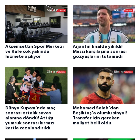
Akşemsettin Spor Merkezi
Arjantin finalde yıkıldı!
ve Kafe çok yakında
Messi karşılaşma sonrası
hizmete açılıyor
gözyaşlarını tutamadı
Dünya Kupası'nda maç
Mohamed Salah'dan
sonrası ortalık savaş
Beşiktaş'a olumlu sinyal!
alanına döndü! Attığı
Transfer için gereken
yumruk sonrası kırmızı
maliyet belli oldu.
kartla cezalandırıldı.