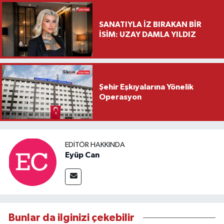
SANATIYLA İZ BIRAKAN BİR
İSİM: UZAY DAMLA YILDIZ
Şehir Eşkıyalarına Yönelik
Operasyon
EDITÖR HAKKINDA
Eyüp Can
Bunlar da ilginizi çekebilir