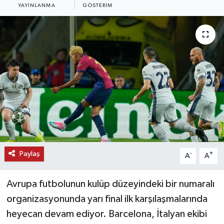
YAYINLANMA
GÖSTERIM
KEMERBURGAZ
KÜLTÜR - SANAT
MAGAZİN
ÖZEL HABER
SAĞLIK
SPOR
Paylaş
-
+
A
A
TEKNOLOJİ
Avrupa futbolunun kulüp düzeyindeki bir numaralı
TİCARET
organizasyonunda yarı final ilk karşılaşmalarında
heyecan devam ediyor. Barcelona, İtalyan ekibi
YAŞAM