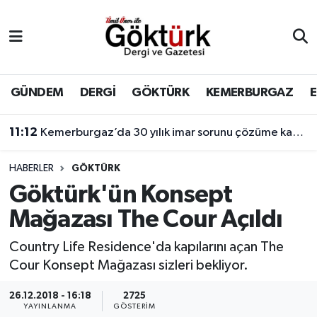
Anne Çocuk
Eyüpsultan Hava Durumu
BİLİM
Eyüpsultan Trafik Yoğunluk Haritası
GÜNDEM
DERGİ
GÖKTÜRK
KEMERBURGAZ
DERGİ
Süper Lig Puan Durumu ve Fikstür
11:12
Kemerburgaz’da 30 yılık imar sorunu çözüme kavuşuyor
DÜNYA
Tüm Manşetler
HABERLER
GÖKTÜRK
Göktürk'ün Konsept
EĞİTİM
Son Dakika Haberleri
Mağazası The Cour Açıldı
EKONOMİ
Haber Arşivi
Country Life Residence'da kapılarını açan The
Cour Konsept Mağazası sizleri bekliyor.
GÖKTÜRK
26.12.2018 - 16:18
2725
GÜNDEM
YAYINLANMA
GÖSTERIM