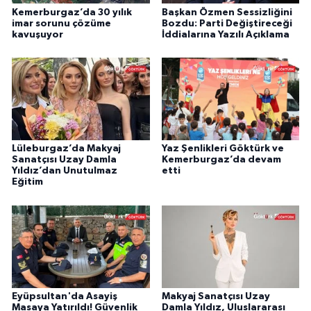
Kemerburgaz’da 30 yılık
Başkan Özmen Sessizliğini
imar sorunu çözüme
Bozdu: Parti Değiştireceği
kavuşuyor
İddialarına Yazılı Açıklama
Lüleburgaz’da Makyaj
Yaz Şenlikleri Göktürk ve
Sanatçısı Uzay Damla
Kemerburgaz’da devam
Yıldız’dan Unutulmaz
etti
Eğitim
Eyüpsultan'da Asayiş
Makyaj Sanatçısı Uzay
Masaya Yatırıldı! Güvenlik
Damla Yıldız, Uluslararası