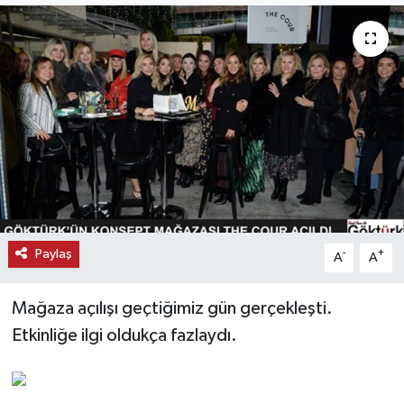
KEMERBURGAZ
KÜLTÜR - SANAT
MAGAZİN
ÖZEL HABER
SAĞLIK
Paylaş
-
+
A
A
SPOR
Mağaza açılışı geçtiğimiz gün gerçekleşti.
TEKNOLOJİ
Etkinliğe ilgi oldukça fazlaydı.
TİCARET
YAŞAM