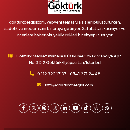
gokturkdergisicom, yepyeni temasıyla sizleri buluştururken,
sadelik ve modernizmi bir araya getiriyor. Şatafattan kaçınıyor ve
insanlara haber okuyabilecekleri bir altyapı sunuyor.
Göktürk Merkez Mahallesi Üstküme Sokak Manolya Apt.
No.3 D.2 Göktürk-Eyüpsultan/İstanbul
0212 322 17 07 - 0541 271 24 48
info@gokturkdergisi.com