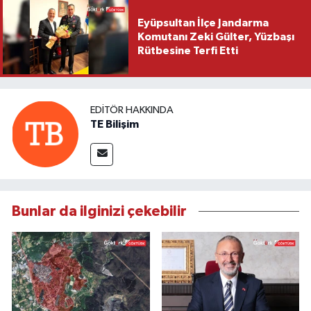
Eyüpsultan İlçe Jandarma
Komutanı Zeki Gülter, Yüzbaşı
Rütbesine Terfi Etti
EDITÖR HAKKINDA
TE Bilişim
Bunlar da ilginizi çekebilir