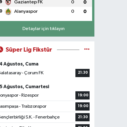
9
Gaziantep FK
0
0
0
Alanyaspor
0
0
Detaylar için tıklayın
Süper Lig Fikstür
4 Ağustos, Cuma
alatasaray - Çorum FK
21:30
5 Ağustos, Cumartesi
onyaspor - Rizespor
19:00
asımpaşa - Trabzonspor
19:00
ençlerbirliği S.K. - Fenerbahçe
21:30