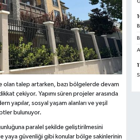
G
1
B
B
A
1
S
rine olan talep artarken, bazı bölgelerde devam
ikkat çekiyor. Yapımı süren projeler arasında
ern yapılar, sosyal yaşam alanları ve yeşil
ptler bulunuyor.
unluğuna paralel şekilde geliştirilmesini
ve yaya güvenliği gibi konular bölge sakinlerinin