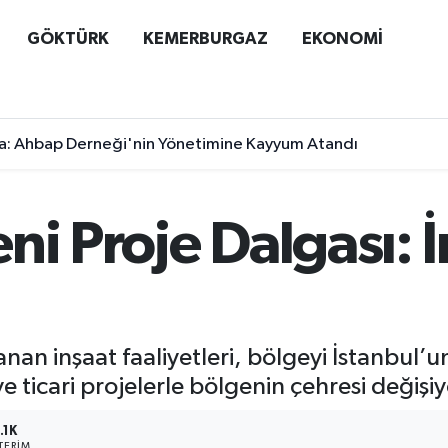
GÖKTÜRK
KEMERBURGAZ
EKONOMİ
a: Ahbap Derneği'nin Yönetimine Kayyum Atandı
ni Proje Dalgası: İ
anan inşaat faaliyetleri, bölgeyi İstanbul
 ve ticari projelerle bölgenin çehresi değişiy
.1K
TERIM