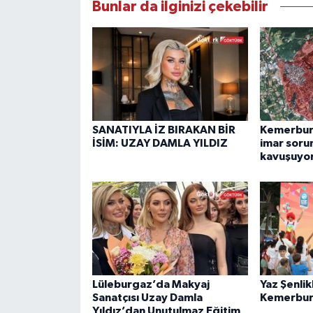
Bunlar da ilginizi çekebilir
SANATIYLA İZ BIRAKAN BİR
Kemerburg
İSİM: UZAY DAMLA YILDIZ
imar soru
kavuşuyo
Lüleburgaz’da Makyaj
Yaz Şenlik
Sanatçısı Uzay Damla
Kemerbur
Yıldız’dan Unutulmaz Eğitim