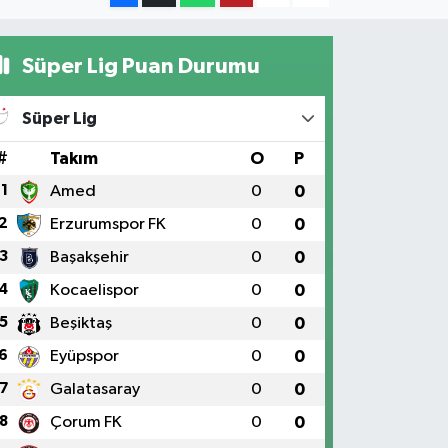
Süper Lig Puan Durumu
Süper Lig
#
Takım
O
P
1
Amed
0
0
2
Erzurumspor FK
0
0
3
Başakşehir
0
0
4
Kocaelispor
0
0
5
Beşiktaş
0
0
6
Eyüpspor
0
0
7
Galatasaray
0
0
8
Çorum FK
0
0