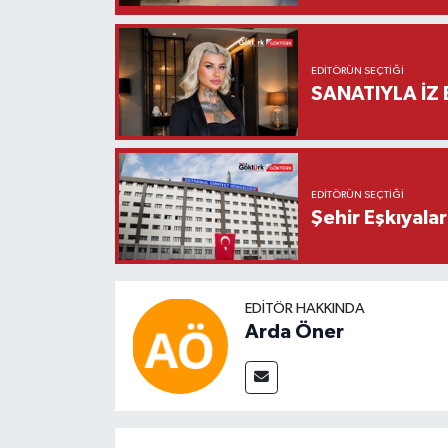
EDITÖRÜN SEÇTIĞI
SANATIYLA İZ 
EDITÖRÜN SEÇTIĞI
Şehir Eşkıyala
EDITÖR HAKKINDA
Arda Öner