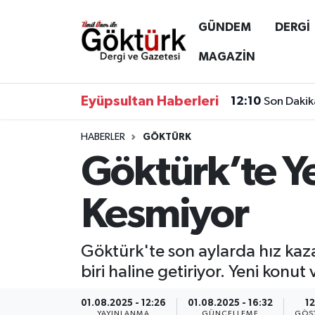
GÜNDEM
DERGİ
Anne Çocuk
Eyüpsultan Hava Durumu
MAGAZİN
BİLİM
Eyüpsultan Trafik Yoğunluk Haritası
Eyüpsultan Haberleri
12:10
Son Dakik
DERGİ
Süper Lig Puan Durumu ve Fikstür
HABERLER
GÖKTÜRK
Göktürk’te Ye
DÜNYA
Tüm Manşetler
EĞİTİM
Son Dakika Haberleri
Kesmiyor
EKONOMİ
Haber Arşivi
Göktürk'te son aylarda hız kaz
GÖKTÜRK
biri haline getiriyor. Yeni konut
GÜNDEM
01.08.2025 - 12:26
01.08.2025 - 16:32
12
YAYINLANMA
GÜNCELLEME
GÖS