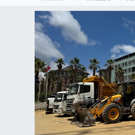
KEMERBURGAZ
KÜLTÜR - SANAT
MAGAZİN
ÖZEL HABER
SAĞLIK
SPOR
TEKNOLOJİ
TİCARET
YAŞAM