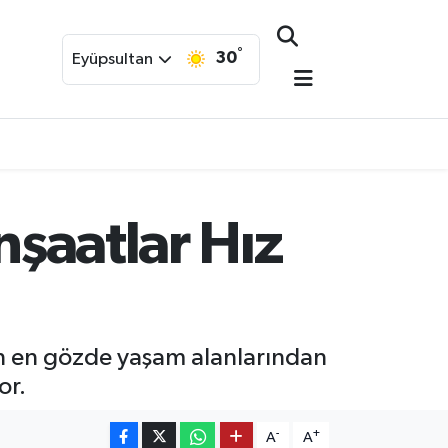
°
30
Eyüpsultan
nşaatlar Hız
’un en gözde yaşam alanlarından
or.
-
+
A
A