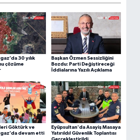
az’da 30 yılık
Başkan Özmen Sessizliğini
nu çözüme
Bozdu: Parti Değiştireceği
r
İddialarına Yazılı Açıklama
leri Göktürk ve
Eyüpsultan'da Asayiş Masaya
gaz’da devam etti
Yatırıldı! Güvenlik Toplantısı
Gerçekleştirildi