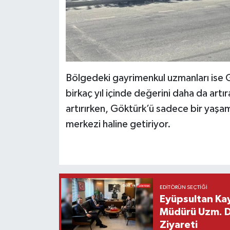
Bölgedeki gayrimenkul uzmanları ise 
birkaç yıl içinde değerini daha da artır
artırırken, Göktürk’ü sadece bir yaşam
merkezi haline getiriyor.
EDITÖRÜN SEÇTIĞI
Eyüpsultan Kay
Müdürü Uzm. Dr
Ziyareti