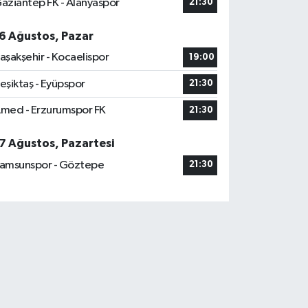
aziantep FK - Alanyaspor
21:30
6 Ağustos, Pazar
aşakşehir - Kocaelispor
19:00
eşiktaş - Eyüpspor
21:30
med - Erzurumspor FK
21:30
7 Ağustos, Pazartesi
amsunspor - Göztepe
21:30