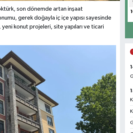
ktürk, son dönemde artan inşaat
1
konumu, gerek doğayla iç içe yapısı sayesinde
 yeni konut projeleri, site yapıları ve ticari
1
G
1
K
K
G