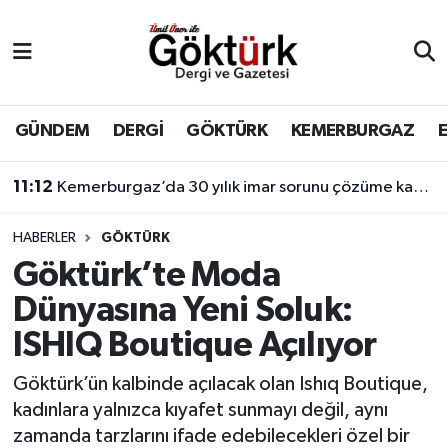
Anne Çocuk
Eyüpsultan Hava Durumu
BİLİM
Eyüpsultan Trafik Yoğunluk Haritası
GÜNDEM
DERGİ
GÖKTÜRK
KEMERBURGAZ
DERGİ
Süper Lig Puan Durumu ve Fikstür
11:12
Kemerburgaz’da 30 yılık imar sorunu çözüme kavuşuyor
DÜNYA
Tüm Manşetler
HABERLER
GÖKTÜRK
Göktürk’te Moda
EĞİTİM
Son Dakika Haberleri
Dünyasına Yeni Soluk:
EKONOMİ
Haber Arşivi
ISHIQ Boutique Açılıyor
GÖKTÜRK
Göktürk’ün kalbinde açılacak olan Ishıq Boutique,
kadınlara yalnızca kıyafet sunmayı değil, aynı
GÜNDEM
zamanda tarzlarını ifade edebilecekleri özel bir