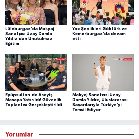
Lüleburgaz’da Makyaj
Yaz Şenlikleri Göktürk ve
Sanatçısı Uzay Damla
Kemerburgaz’da devam
Yıldız’dan Unutulmaz
etti
Eğitim
Eyüpsultan'da Asayiş
Makyaj Sanatçısı Uzay
Masaya Yatırıldı! Güvenlik
Damla Yıldız, Uluslararası
Toplantısı Gerçekleştirildi
Başarılarıyla Türkiye’yi
Temsil Ediyor
Yorumlar