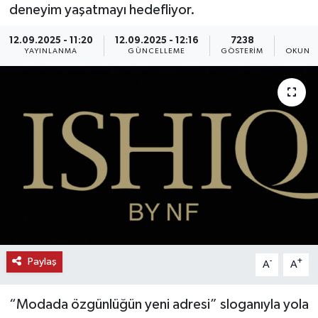
deneyim yaşatmayı hedefliyor.
KEMERBURGAZ
12.09.2025 - 11:20
12.09.2025 - 12:16
7238
1
YAYINLANMA
GÜNCELLEME
GÖSTERIM
OKUNMA
KÜLTÜR - SANAT
MAGAZİN
ÖZEL HABER
SAĞLIK
SPOR
TEKNOLOJİ
Paylaş
-
+
A
A
TİCARET
“Modada özgünlüğün yeni adresi” sloganıyla yola
YAŞAM