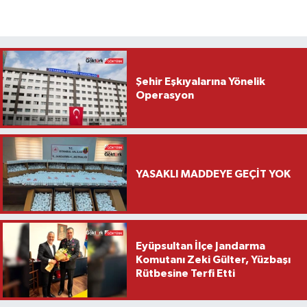
Şehir Eşkıyalarına Yönelik
Operasyon
YASAKLI MADDEYE GEÇİT YOK
Eyüpsultan İlçe Jandarma
Komutanı Zeki Gülter, Yüzbaşı
Rütbesine Terfi Etti