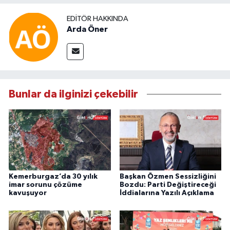
EDITÖR HAKKINDA
Arda Öner
Bunlar da ilginizi çekebilir
Kemerburgaz’da 30 yılık
Başkan Özmen Sessizliğini
imar sorunu çözüme
Bozdu: Parti Değiştireceği
kavuşuyor
İddialarına Yazılı Açıklama