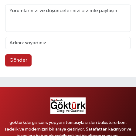
Gönder
gokturkdergisicom, yepyeni temasıyla sizleri buluştururken,
sadelik ve modernizmi bir araya getiriyor. Şatafattan kaçınıyor ve
insanlara haber okuyabilecekleri bir altyapı sunuyor.