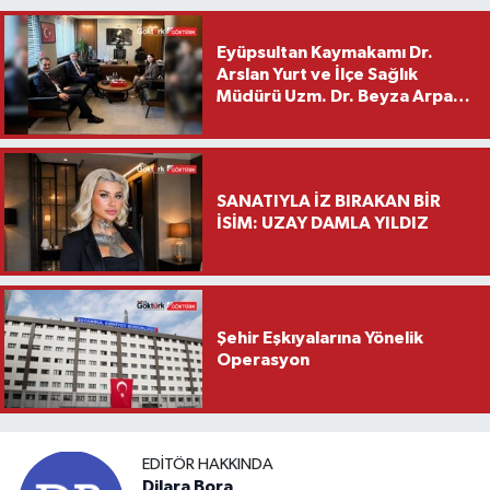
Eyüpsultan Kaymakamı Dr.
Arslan Yurt ve İlçe Sağlık
Müdürü Uzm. Dr. Beyza Arpacı
Saylar’dan Hayırlı Olsun
Ziyareti
SANATIYLA İZ BIRAKAN BİR
İSİM: UZAY DAMLA YILDIZ
Şehir Eşkıyalarına Yönelik
Operasyon
EDITÖR HAKKINDA
Dilara Bora