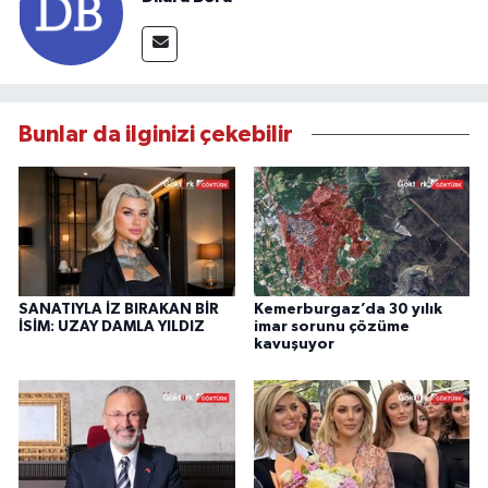
Bunlar da ilginizi çekebilir
SANATIYLA İZ BIRAKAN BİR
Kemerburgaz’da 30 yılık
İSİM: UZAY DAMLA YILDIZ
imar sorunu çözüme
kavuşuyor