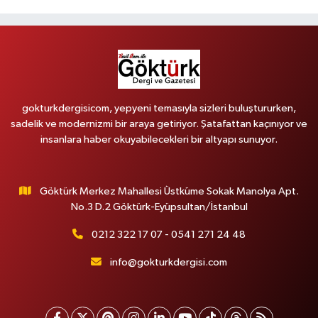
gokturkdergisicom, yepyeni temasıyla sizleri buluştururken,
sadelik ve modernizmi bir araya getiriyor. Şatafattan kaçınıyor ve
insanlara haber okuyabilecekleri bir altyapı sunuyor.
Göktürk Merkez Mahallesi Üstküme Sokak Manolya Apt.
No.3 D.2 Göktürk-Eyüpsultan/İstanbul
0212 322 17 07 - 0541 271 24 48
info@gokturkdergisi.com