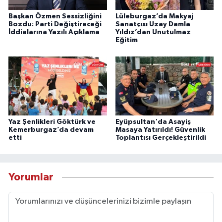
Başkan Özmen Sessizliğini
Lüleburgaz’da Makyaj
Bozdu: Parti Değiştireceği
Sanatçısı Uzay Damla
İddialarına Yazılı Açıklama
Yıldız’dan Unutulmaz
Eğitim
Yaz Şenlikleri Göktürk ve
Eyüpsultan'da Asayiş
Kemerburgaz’da devam
Masaya Yatırıldı! Güvenlik
etti
Toplantısı Gerçekleştirildi
Yorumlar