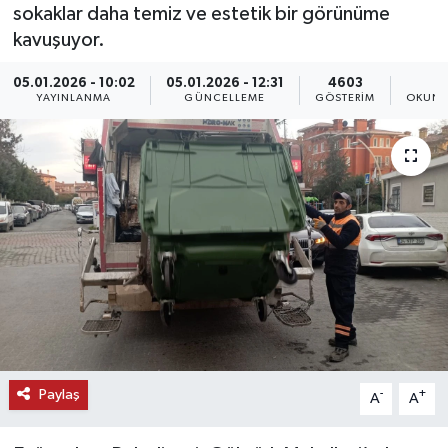
sokaklar daha temiz ve estetik bir görünüme
KEMERBURGAZ
kavuşuyor.
05.01.2026 - 10:02
05.01.2026 - 12:31
4603
1
KÜLTÜR - SANAT
YAYINLANMA
GÜNCELLEME
GÖSTERIM
OKUNM
MAGAZİN
ÖZEL HABER
SAĞLIK
SPOR
TEKNOLOJİ
TİCARET
Paylaş
-
+
A
A
YAŞAM