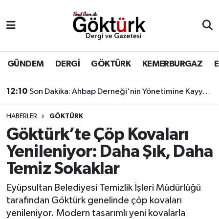
Anne Çocuk
Eyüpsultan Hava Durumu
BİLİM
Eyüpsultan Trafik Yoğunluk Haritası
GÜNDEM
DERGİ
GÖKTÜRK
KEMERBURGAZ
DERGİ
Süper Lig Puan Durumu ve Fikstür
12:10
Son Dakika: Ahbap Derneği'nin Yönetimine Kayyum Atandı
DÜNYA
Tüm Manşetler
HABERLER
GÖKTÜRK
Göktürk’te Çöp Kovaları
EĞİTİM
Son Dakika Haberleri
Yenileniyor: Daha Şık, Daha
EKONOMİ
Haber Arşivi
Temiz Sokaklar
GÖKTÜRK
Eyüpsultan Belediyesi Temizlik İşleri Müdürlüğü
tarafından Göktürk genelinde çöp kovaları
GÜNDEM
yenileniyor. Modern tasarımlı yeni kovalarla