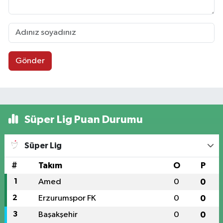
Gönder
Süper Lig Puan Durumu
Süper Lig
#
Takım
O
P
1
Amed
0
0
2
Erzurumspor FK
0
0
3
Başakşehir
0
0