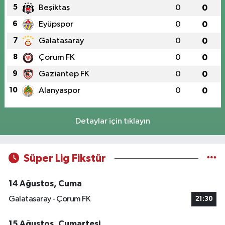
5
Beşiktaş
0
0
6
Eyüpspor
0
0
7
Galatasaray
0
0
8
Çorum FK
0
0
9
Gaziantep FK
0
0
10
Alanyaspor
0
0
Detaylar için tıklayın
Süper Lig Fikstür
14 Ağustos, Cuma
Galatasaray - Çorum FK
21:30
15 Ağustos, Cumartesi