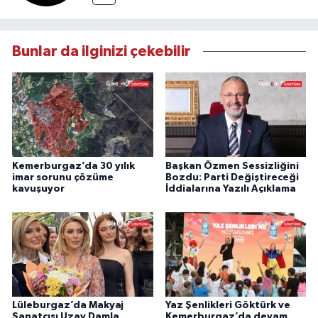
Bunlar da ilginizi çekebilir
Kemerburgaz’da 30 yılık
Başkan Özmen Sessizliğini
imar sorunu çözüme
Bozdu: Parti Değiştireceği
kavuşuyor
İddialarına Yazılı Açıklama
Lüleburgaz’da Makyaj
Yaz Şenlikleri Göktürk ve
Sanatçısı Uzay Damla
Kemerburgaz’da devam