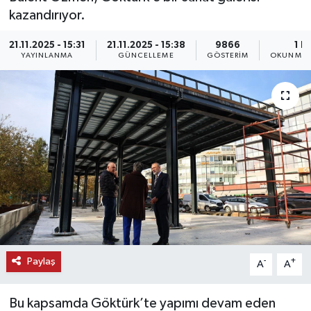
kazandırıyor.
KEMERBURGAZ
21.11.2025 - 15:31
21.11.2025 - 15:38
9866
1 D
YAYINLANMA
GÜNCELLEME
GÖSTERIM
OKUNMA 
KÜLTÜR - SANAT
MAGAZİN
ÖZEL HABER
SAĞLIK
SPOR
TEKNOLOJİ
Paylaş
-
+
A
A
TİCARET
Bu kapsamda Göktürk’te yapımı devam eden
YAŞAM