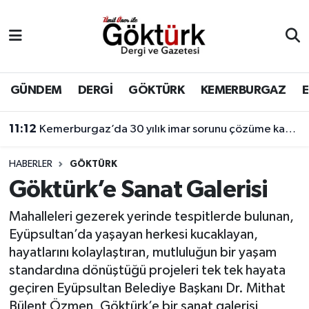
Anne Çocuk
Eyüpsultan Hava Durumu
BİLİM
Eyüpsultan Trafik Yoğunluk Haritası
GÜNDEM
DERGİ
GÖKTÜRK
KEMERBURGAZ
DERGİ
Süper Lig Puan Durumu ve Fikstür
11:12
Kemerburgaz’da 30 yılık imar sorunu çözüme kavuşuyor
DÜNYA
Tüm Manşetler
HABERLER
GÖKTÜRK
Göktürk’e Sanat Galerisi
EĞİTİM
Son Dakika Haberleri
Mahalleleri gezerek yerinde tespitlerde bulunan,
EKONOMİ
Haber Arşivi
Eyüpsultan’da yaşayan herkesi kucaklayan,
hayatlarını kolaylaştıran, mutluluğun bir yaşam
GÖKTÜRK
standardına dönüştüğü projeleri tek tek hayata
geçiren Eyüpsultan Belediye Başkanı Dr. Mithat
GÜNDEM
Bülent Özmen, Göktürk’e bir sanat galerisi