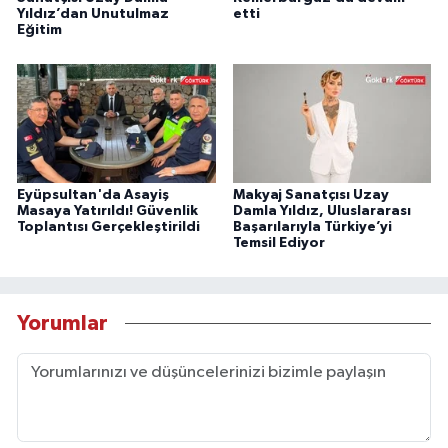
Yıldız’dan Unutulmaz
etti
Eğitim
Eyüpsultan'da Asayiş
Makyaj Sanatçısı Uzay
Masaya Yatırıldı! Güvenlik
Damla Yıldız, Uluslararası
Toplantısı Gerçekleştirildi
Başarılarıyla Türkiye’yi
Temsil Ediyor
Yorumlar