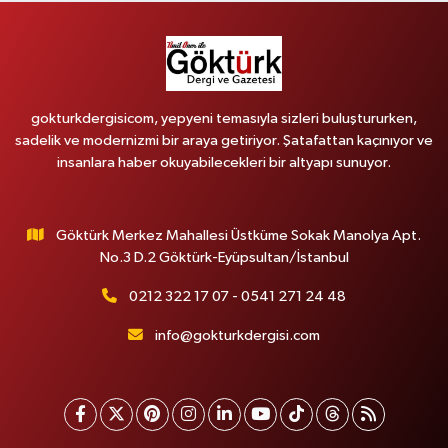
gokturkdergisicom, yepyeni temasıyla sizleri buluştururken,
sadelik ve modernizmi bir araya getiriyor. Şatafattan kaçınıyor ve
insanlara haber okuyabilecekleri bir altyapı sunuyor.
Göktürk Merkez Mahallesi Üstküme Sokak Manolya Apt.
No.3 D.2 Göktürk-Eyüpsultan/İstanbul
0212 322 17 07 - 0541 271 24 48
info@gokturkdergisi.com