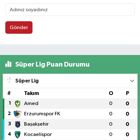
Gönder
Süper Lig Puan Durumu
Süper Lig
#
Takım
O
P
1
Amed
0
0
2
Erzurumspor FK
0
0
3
Başakşehir
0
0
4
Kocaelispor
0
0