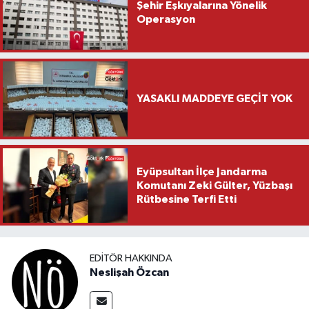
Şehir Eşkıyalarına Yönelik
Operasyon
YASAKLI MADDEYE GEÇİT YOK
Eyüpsultan İlçe Jandarma
Komutanı Zeki Gülter, Yüzbaşı
Rütbesine Terfi Etti
EDITÖR HAKKINDA
Neslişah Özcan