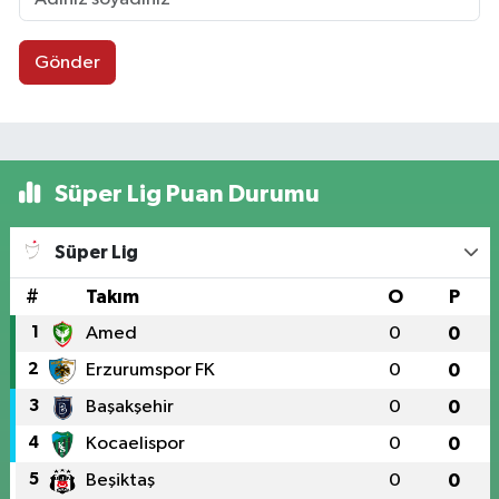
Gönder
Süper Lig Puan Durumu
Süper Lig
#
Takım
O
P
1
Amed
0
0
2
Erzurumspor FK
0
0
3
Başakşehir
0
0
4
Kocaelispor
0
0
5
Beşiktaş
0
0