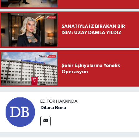
Saylar’dan Hayırlı Olsun
Ziyareti
SANATIYLA İZ BIRAKAN BİR
İSİM: UZAY DAMLA YILDIZ
Şehir Eşkıyalarına Yönelik
Operasyon
EDITÖR HAKKINDA
Dilara Bora