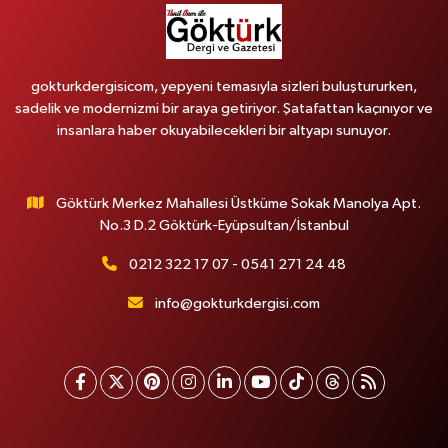
gokturkdergisicom, yepyeni temasıyla sizleri buluştururken,
sadelik ve modernizmi bir araya getiriyor. Şatafattan kaçınıyor ve
insanlara haber okuyabilecekleri bir altyapı sunuyor.
Göktürk Merkez Mahallesi Üstküme Sokak Manolya Apt.
No.3 D.2 Göktürk-Eyüpsultan/İstanbul
0212 322 17 07 - 0541 271 24 48
info@gokturkdergisi.com