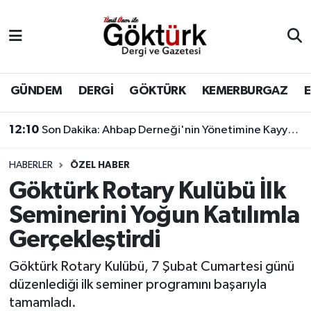
Anne Çocuk
Eyüpsultan Hava Durumu
BİLİM
Eyüpsultan Trafik Yoğunluk Haritası
GÜNDEM
DERGİ
GÖKTÜRK
KEMERBURGAZ
DERGİ
Süper Lig Puan Durumu ve Fikstür
12:10
Son Dakika: Ahbap Derneği'nin Yönetimine Kayyum Atandı
DÜNYA
Tüm Manşetler
HABERLER
ÖZEL HABER
Göktürk Rotary Kulübü İlk
EĞİTİM
Son Dakika Haberleri
Seminerini Yoğun Katılımla
EKONOMİ
Haber Arşivi
Gerçekleştirdi
GÖKTÜRK
Göktürk Rotary Kulübü, 7 Şubat Cumartesi günü
düzenlediği ilk seminer programını başarıyla
GÜNDEM
tamamladı.