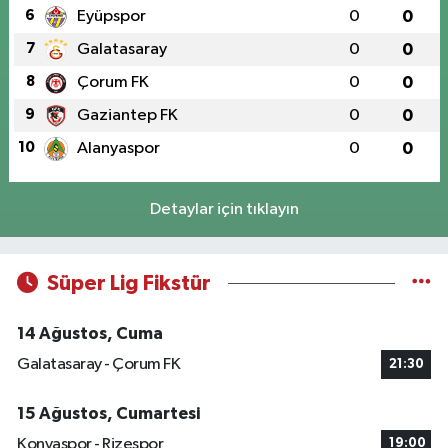
6
Eyüpspor
0
0
7
Galatasaray
0
0
8
Çorum FK
0
0
9
Gaziantep FK
0
0
10
Alanyaspor
0
0
Detaylar için tıklayın
Süper Lig Fikstür
14 Ağustos, Cuma
Galatasaray - Çorum FK
21:30
15 Ağustos, Cumartesi
Konyaspor - Rizespor
19:00