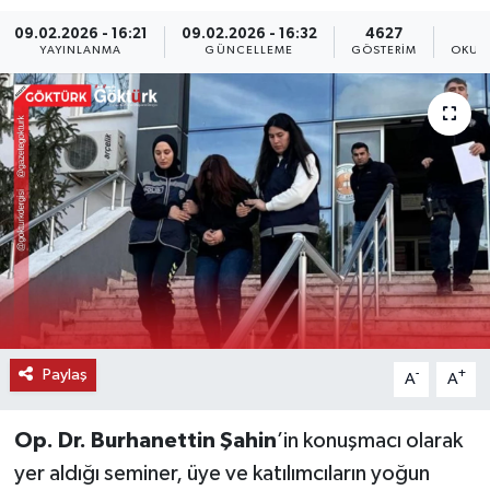
09.02.2026 - 16:21
09.02.2026 - 16:32
4627
KEMERBURGAZ
YAYINLANMA
GÜNCELLEME
GÖSTERIM
OKUN
KÜLTÜR - SANAT
MAGAZİN
ÖZEL HABER
SAĞLIK
SPOR
TEKNOLOJİ
Paylaş
-
+
A
A
TİCARET
Op. Dr. Burhanettin Şahin
’in konuşmacı olarak
yer aldığı seminer, üye ve katılımcıların yoğun
YAŞAM