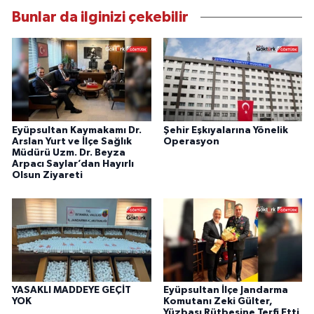
Bunlar da ilginizi çekebilir
Eyüpsultan Kaymakamı Dr.
Şehir Eşkıyalarına Yönelik
Arslan Yurt ve İlçe Sağlık
Operasyon
Müdürü Uzm. Dr. Beyza
Arpacı Saylar’dan Hayırlı
Olsun Ziyareti
YASAKLI MADDEYE GEÇİT
Eyüpsultan İlçe Jandarma
YOK
Komutanı Zeki Gülter,
Yüzbaşı Rütbesine Terfi Etti