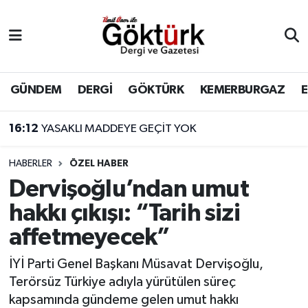
Anne Çocuk
Eyüpsultan Hava Durumu
BİLİM
Eyüpsultan Trafik Yoğunluk Haritası
GÜNDEM
DERGİ
GÖKTÜRK
KEMERBURGAZ
DERGİ
Süper Lig Puan Durumu ve Fikstür
13:38
Eyüpsultan İlçe Jandarma Komutanı Zeki Gülter, Yüzbaşı Rütbesine Terfi Etti
DÜNYA
Tüm Manşetler
HABERLER
ÖZEL HABER
Dervişoğlu’ndan umut
EĞİTİM
Son Dakika Haberleri
hakkı çıkışı: “Tarih sizi
EKONOMİ
Haber Arşivi
affetmeyecek”
GÖKTÜRK
İYİ Parti Genel Başkanı Müsavat Dervişoğlu,
Terörsüz Türkiye adıyla yürütülen süreç
GÜNDEM
kapsamında gündeme gelen umut hakkı