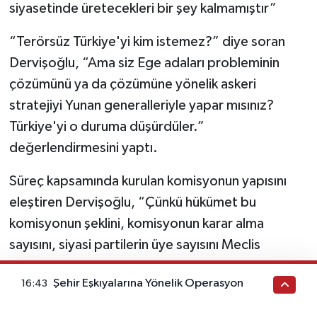
siyasetinde üretecekleri bir şey kalmamıştır”
“Terörsüz Türkiye'yi kim istemez?” diye soran
Dervişoğlu, “Ama siz Ege adaları probleminin
çözümünü ya da çözümüne yönelik askeri
stratejiyi Yunan generalleriyle yapar mısınız?
Türkiye'yi o duruma düşürdüler.”
değerlendirmesini yaptı.
Süreç kapsamında kurulan komisyonun yapısını
eleştiren Dervişoğlu, “Çünkü hükümet bu
komisyonun şeklini, komisyonun karar alma
sayısını, siyasi partilerin üye sayısını Meclis
Başkanı ile birlikte müşterek planladı. Yani o
Şehir Eşkıyalarına Yönelik Operasyon
16:43
komisyona katılarak o komisyonun yanlış bir karar
almasını engelleyemezsiniz. Siyasi partiler oraya