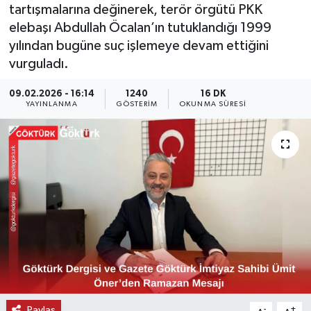
tartışmalarına değinerek, terör örgütü PKK
KEMERBURGAZ
elebaşı Abdullah Öcalan’ın tutuklandığı 1999
yılından bugüne suç işlemeye devam ettiğini
KÜLTÜR - SANAT
vurguladı.
09.02.2026 - 16:14
1240
16 DK
MAGAZİN
YAYINLANMA
GÖSTERIM
OKUNMA SÜRESI
ÖZEL HABER
SAĞLIK
SPOR
TEKNOLOJİ
TİCARET
YAŞAM
Paylaş
-
+