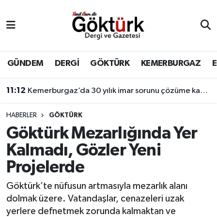
Anne Çocuk
Eyüpsultan Hava Durumu
BİLİM
Eyüpsultan Trafik Yoğunluk Haritası
GÜNDEM
DERGİ
GÖKTÜRK
KEMERBURGAZ
DERGİ
Süper Lig Puan Durumu ve Fikstür
11:12
Kemerburgaz’da 30 yılık imar sorunu çözüme kavuşuyor
DÜNYA
Tüm Manşetler
HABERLER
GÖKTÜRK
Göktürk Mezarlığında Yer
EĞİTİM
Son Dakika Haberleri
Kalmadı, Gözler Yeni
EKONOMİ
Haber Arşivi
Projelerde
GÖKTÜRK
Göktürk’te nüfusun artmasıyla mezarlık alanı
dolmak üzere. Vatandaşlar, cenazeleri uzak
GÜNDEM
yerlere defnetmek zorunda kalmaktan ve