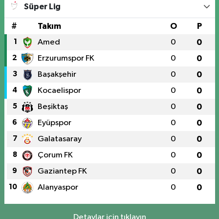
Süper Lig
#
Takım
O
P
1
Amed
0
0
2
Erzurumspor FK
0
0
3
Başakşehir
0
0
4
Kocaelispor
0
0
5
Beşiktaş
0
0
6
Eyüpspor
0
0
7
Galatasaray
0
0
8
Çorum FK
0
0
9
Gaziantep FK
0
0
10
Alanyaspor
0
0
Detaylar için tıklayın