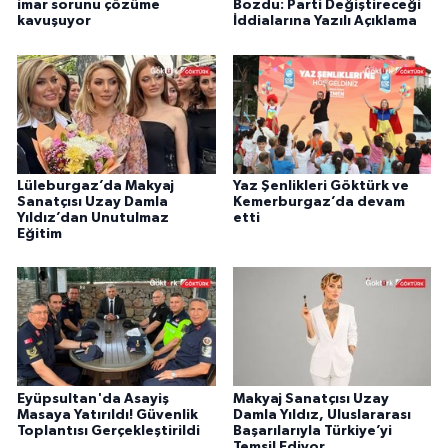
imar sorunu çözüme
Bozdu: Parti Değiştireceği
kavuşuyor
İddialarına Yazılı Açıklama
Lüleburgaz’da Makyaj
Yaz Şenlikleri Göktürk ve
Sanatçısı Uzay Damla
Kemerburgaz’da devam
Yıldız’dan Unutulmaz
etti
Eğitim
Eyüpsultan'da Asayiş
Makyaj Sanatçısı Uzay
Masaya Yatırıldı! Güvenlik
Damla Yıldız, Uluslararası
Toplantısı Gerçekleştirildi
Başarılarıyla Türkiye’yi
Temsil Ediyor