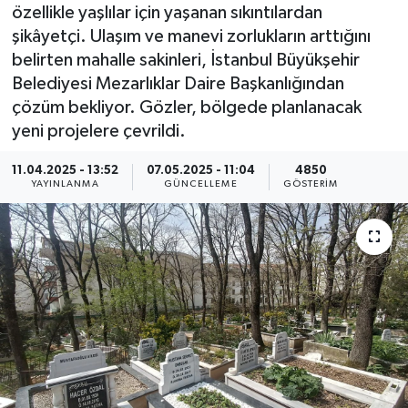
özellikle yaşlılar için yaşanan sıkıntılardan
KEMERBURGAZ
şikâyetçi. Ulaşım ve manevi zorlukların arttığını
belirten mahalle sakinleri, İstanbul Büyükşehir
KÜLTÜR - SANAT
Belediyesi Mezarlıklar Daire Başkanlığından
çözüm bekliyor. Gözler, bölgede planlanacak
MAGAZİN
yeni projelere çevrildi.
ÖZEL HABER
11.04.2025 - 13:52
07.05.2025 - 11:04
4850
YAYINLANMA
GÜNCELLEME
GÖSTERIM
SAĞLIK
SPOR
TEKNOLOJİ
TİCARET
YAŞAM