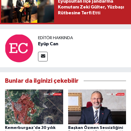
Eyüpsultan İlçe Jandarma
Komutanı Zeki Gülter, Yüzbaşı
Rütbesine Terfi Etti
EDITÖR HAKKINDA
Eyüp Can
Bunlar da ilginizi çekebilir
Kemerburgaz’da 30 yılık
Başkan Özmen Sessizliğini