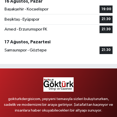
16 Ağustos, Pazar
Başakşehir - Kocaelispor
19:00
Beşiktaş - Eyüpspor
21:30
Amed - Erzurumspor FK
21:30
17 Ağustos, Pazartesi
Samsunspor - Göztepe
21:30
gokturkdergisicom, yepyeni temasıyla sizleri buluştururken,
sadelik ve modernizmi bir araya getiriyor. Şatafattan kaçınıyor ve
insanlara haber okuyabilecekleri bir altyapı sunuyor.