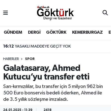
Anne Çocuk
Eyüpsultan Hava Durumu
BİLİM
Eyüpsultan Trafik Yoğunluk Haritası
GÜNDEM
DERGİ
GÖKTÜRK
KEMERBURGAZ
DERGİ
Süper Lig Puan Durumu ve Fikstür
16:12
YASAKLI MADDEYE GEÇİT YOK
DÜNYA
Tüm Manşetler
HABERLER
SPOR
Galatasaray, Ahmed
EĞİTİM
Son Dakika Haberleri
Kutucu’yu transfer etti
EKONOMİ
Haber Arşivi
Sarı-kırmızılılar, bu transfer için 5 milyon 962 bin
500 Euro bonservis bedeli öderken, Ahmed ile
GÖKTÜRK
de 3.5 yıllık sözleşme imzaladı.
GÜNDEM
24.01.2025 - 11:39
2418