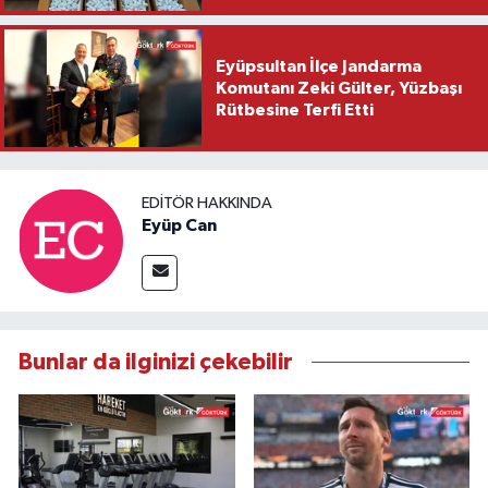
Eyüpsultan İlçe Jandarma
Komutanı Zeki Gülter, Yüzbaşı
Rütbesine Terfi Etti
EDITÖR HAKKINDA
Eyüp Can
Bunlar da ilginizi çekebilir