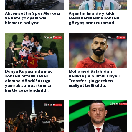
Akşemsettin Spor Merkezi
Arjantin finalde yıkıldı!
ve Kafe çok yakında
Messi karşılaşma sonrası
hizmete açılıyor
gözyaşlarını tutamadı
Dünya Kupası'nda maç
Mohamed Salah'dan
sonrası ortalık savaş
Beşiktaş'a olumlu sinyal!
alanına döndü! Attığı
Transfer için gereken
yumruk sonrası kırmızı
maliyet belli oldu.
kartla cezalandırıldı.