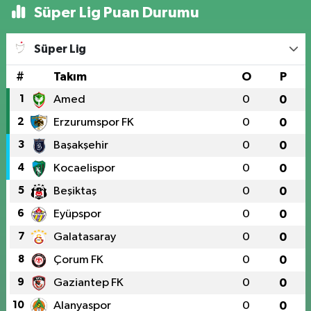
Süper Lig Puan Durumu
Süper Lig
#
Takım
O
P
1
Amed
0
0
2
Erzurumspor FK
0
0
3
Başakşehir
0
0
4
Kocaelispor
0
0
5
Beşiktaş
0
0
6
Eyüpspor
0
0
7
Galatasaray
0
0
8
Çorum FK
0
0
9
Gaziantep FK
0
0
10
Alanyaspor
0
0