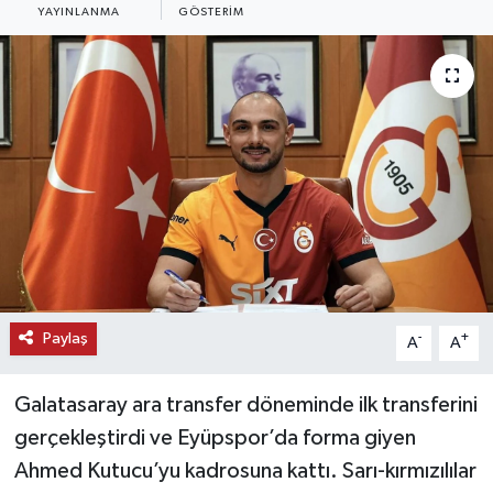
YAYINLANMA
GÖSTERIM
KEMERBURGAZ
KÜLTÜR - SANAT
MAGAZİN
ÖZEL HABER
SAĞLIK
SPOR
Paylaş
-
+
A
A
TEKNOLOJİ
Galatasaray ara transfer döneminde ilk transferini
TİCARET
gerçekleştirdi ve Eyüpspor’da forma giyen
Ahmed Kutucu’yu kadrosuna kattı. Sarı-kırmızılılar
YAŞAM