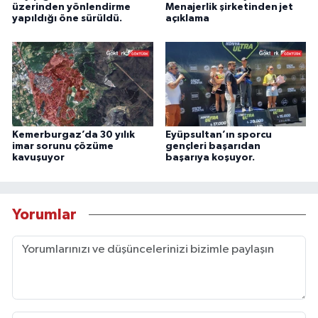
üzerinden yönlendirme
Menajerlik şirketinden jet
yapıldığı öne sürüldü.
açıklama
Kemerburgaz’da 30 yılık
Eyüpsultan’ın sporcu
imar sorunu çözüme
gençleri başarıdan
kavuşuyor
başarıya koşuyor.
Yorumlar