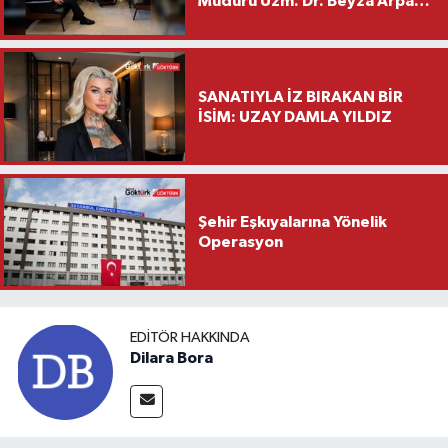
Müdürü Uzm. Dr. Beyza Arpacı
Saylar’dan Hayırlı Olsun
Ziyareti
SANATIYLA İZ BIRAKAN BİR
İSİM: UZAY DAMLA YILDIZ
Şehir Eşkıyalarına Yönelik
Operasyon
EDITÖR HAKKINDA
Dilara Bora