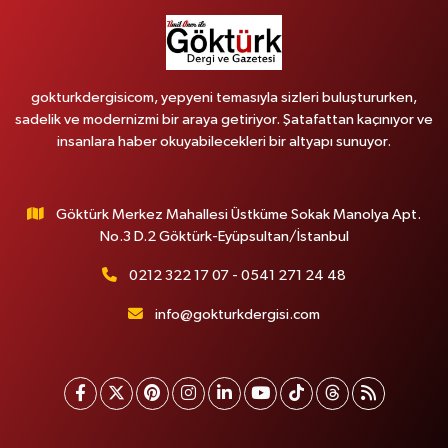
gokturkdergisicom, yepyeni temasıyla sizleri buluştururken,
sadelik ve modernizmi bir araya getiriyor. Şatafattan kaçınıyor ve
insanlara haber okuyabilecekleri bir altyapı sunuyor.
Göktürk Merkez Mahallesi Üstküme Sokak Manolya Apt.
No.3 D.2 Göktürk-Eyüpsultan/İstanbul
0212 322 17 07 - 0541 271 24 48
info@gokturkdergisi.com