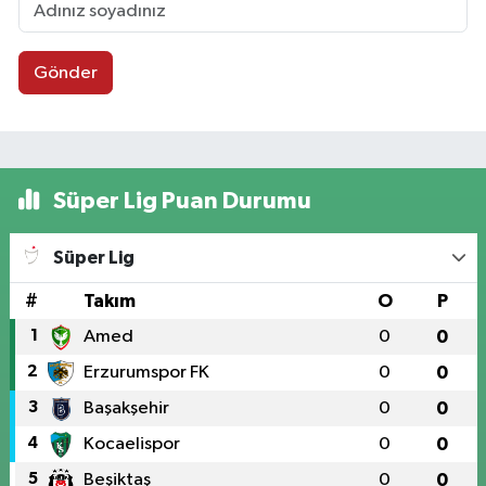
Gönder
Süper Lig Puan Durumu
Süper Lig
#
Takım
O
P
1
Amed
0
0
2
Erzurumspor FK
0
0
3
Başakşehir
0
0
4
Kocaelispor
0
0
5
Beşiktaş
0
0