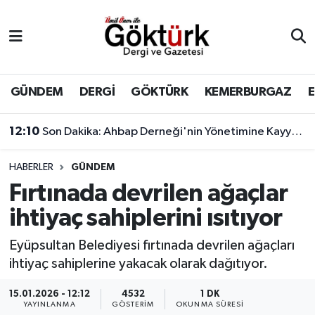
Anne Çocuk
Eyüpsultan Hava Durumu
BİLİM
Eyüpsultan Trafik Yoğunluk Haritası
GÜNDEM
DERGİ
GÖKTÜRK
KEMERBURGAZ
DERGİ
Süper Lig Puan Durumu ve Fikstür
12:10
Son Dakika: Ahbap Derneği'nin Yönetimine Kayyum Atandı
DÜNYA
Tüm Manşetler
HABERLER
GÜNDEM
Fırtınada devrilen ağaçlar
EĞİTİM
Son Dakika Haberleri
ihtiyaç sahiplerini ısıtıyor
EKONOMİ
Haber Arşivi
Eyüpsultan Belediyesi fırtınada devrilen ağaçları
ihtiyaç sahiplerine yakacak olarak dağıtıyor.
GÖKTÜRK
15.01.2026 - 12:12
4532
1 DK
GÜNDEM
YAYINLANMA
GÖSTERIM
OKUNMA SÜRESI