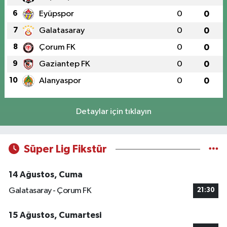
6
Eyüpspor
0
0
7
Galatasaray
0
0
8
Çorum FK
0
0
9
Gaziantep FK
0
0
10
Alanyaspor
0
0
Detaylar için tıklayın
Süper Lig Fikstür
14 Ağustos, Cuma
Galatasaray - Çorum FK
21:30
15 Ağustos, Cumartesi