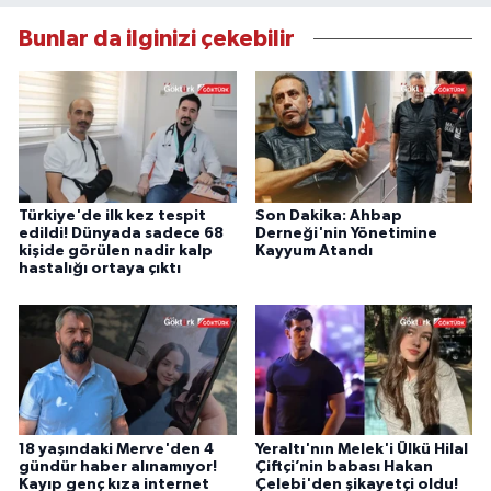
Bunlar da ilginizi çekebilir
Türkiye'de ilk kez tespit
Son Dakika: Ahbap
edildi! Dünyada sadece 68
Derneği'nin Yönetimine
kişide görülen nadir kalp
Kayyum Atandı
hastalığı ortaya çıktı
18 yaşındaki Merve'den 4
Yeraltı'nın Melek'i Ülkü Hilal
gündür haber alınamıyor!
Çiftçi’nin babası Hakan
Kayıp genç kıza internet
Çelebi'den şikayetçi oldu!