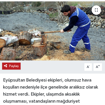
KEMERBURGAZ
KÜLTÜR - SANAT
MAGAZİN
ÖZEL HABER
SAĞLIK
Paylaş
-
+
A
A
SPOR
Eyüpsultan Belediyesi ekipleri, olumsuz hava
TEKNOLOJİ
koşulları nedeniyle ilçe genelinde aralıksız olarak
TİCARET
hizmet verdi. Ekipler, ulaşımda aksaklık
oluşmaması, vatandaşların mağduriyet
YAŞAM