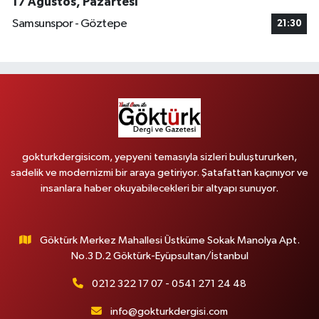
17 Ağustos, Pazartesi
Samsunspor - Göztepe
21:30
gokturkdergisicom, yepyeni temasıyla sizleri buluştururken,
sadelik ve modernizmi bir araya getiriyor. Şatafattan kaçınıyor ve
insanlara haber okuyabilecekleri bir altyapı sunuyor.
Göktürk Merkez Mahallesi Üstküme Sokak Manolya Apt.
No.3 D.2 Göktürk-Eyüpsultan/İstanbul
0212 322 17 07 - 0541 271 24 48
info@gokturkdergisi.com