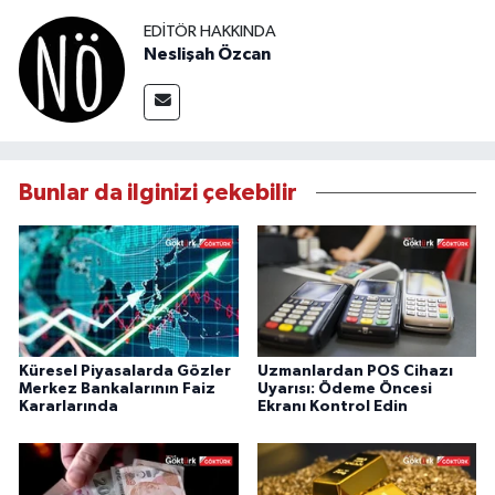
EDITÖR HAKKINDA
Neslişah Özcan
Bunlar da ilginizi çekebilir
Küresel Piyasalarda Gözler
Uzmanlardan POS Cihazı
Merkez Bankalarının Faiz
Uyarısı: Ödeme Öncesi
Kararlarında
Ekranı Kontrol Edin