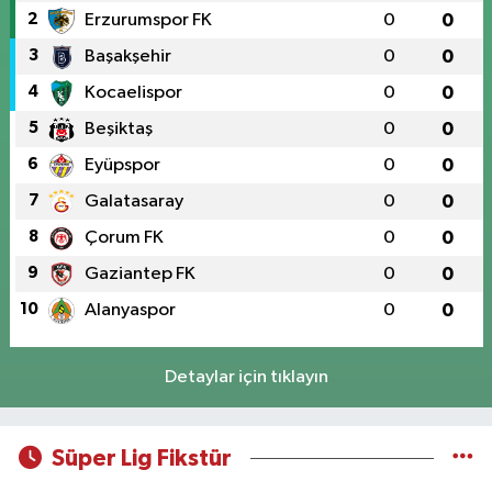
2
Erzurumspor FK
0
0
3
Başakşehir
0
0
4
Kocaelispor
0
0
5
Beşiktaş
0
0
6
Eyüpspor
0
0
7
Galatasaray
0
0
8
Çorum FK
0
0
9
Gaziantep FK
0
0
10
Alanyaspor
0
0
Detaylar için tıklayın
Süper Lig Fikstür