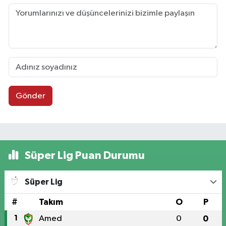
Gönder
Süper Lig Puan Durumu
Süper Lig
#
Takım
O
P
1
Amed
0
0