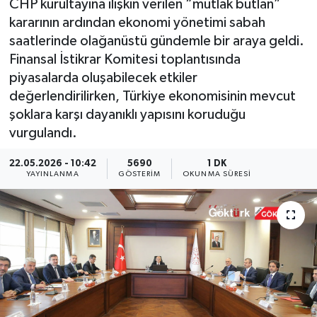
CHP kurultayına ilişkin verilen “mutlak butlan”
kararının ardından ekonomi yönetimi sabah
KEMERBURGAZ
saatlerinde olağanüstü gündemle bir araya geldi.
Finansal İstikrar Komitesi toplantısında
KÜLTÜR - SANAT
piyasalarda oluşabilecek etkiler
değerlendirilirken, Türkiye ekonomisinin mevcut
MAGAZİN
şoklara karşı dayanıklı yapısını koruduğu
vurgulandı.
ÖZEL HABER
22.05.2026 - 10:42
5690
1 DK
SAĞLIK
YAYINLANMA
GÖSTERIM
OKUNMA SÜRESI
SPOR
TEKNOLOJİ
TİCARET
YAŞAM