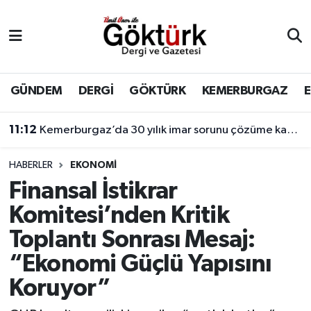
Anne Çocuk
Eyüpsultan Hava Durumu
BİLİM
Eyüpsultan Trafik Yoğunluk Haritası
GÜNDEM
DERGİ
GÖKTÜRK
KEMERBURGAZ
DERGİ
Süper Lig Puan Durumu ve Fikstür
11:12
Kemerburgaz’da 30 yılık imar sorunu çözüme kavuşuyor
DÜNYA
Tüm Manşetler
HABERLER
EKONOMİ
Finansal İstikrar
EĞİTİM
Son Dakika Haberleri
Komitesi’nden Kritik
EKONOMİ
Haber Arşivi
Toplantı Sonrası Mesaj:
“Ekonomi Güçlü Yapısını
GÖKTÜRK
Koruyor”
GÜNDEM