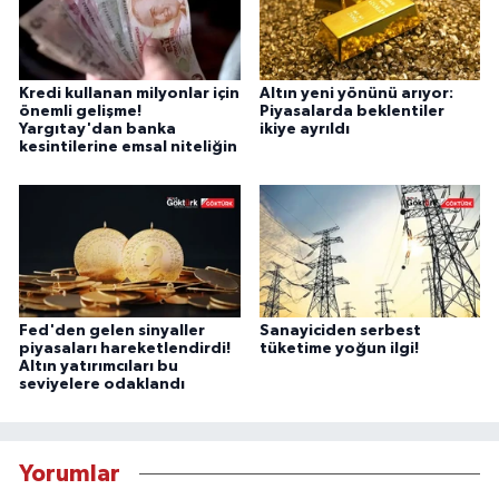
Kredi kullanan milyonlar için
Altın yeni yönünü arıyor:
önemli gelişme!
Piyasalarda beklentiler
Yargıtay'dan banka
ikiye ayrıldı
kesintilerine emsal niteliğin
Fed'den gelen sinyaller
Sanayiciden serbest
piyasaları hareketlendirdi!
tüketime yoğun ilgi!
Altın yatırımcıları bu
seviyelere odaklandı
Yorumlar