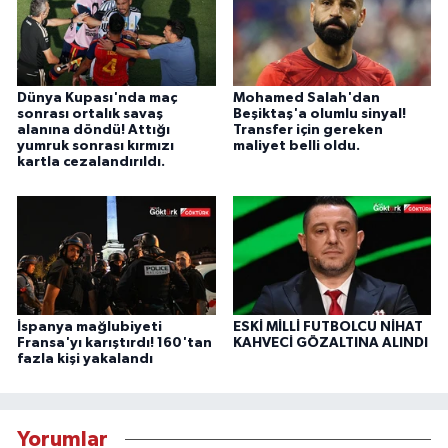
Dünya Kupası'nda maç
Mohamed Salah'dan
sonrası ortalık savaş
Beşiktaş'a olumlu sinyal!
alanına döndü! Attığı
Transfer için gereken
yumruk sonrası kırmızı
maliyet belli oldu.
kartla cezalandırıldı.
İspanya mağlubiyeti
ESKİ MİLLİ FUTBOLCU NİHAT
Fransa'yı karıştırdı! 160'tan
KAHVECİ GÖZALTINA ALINDI
fazla kişi yakalandı
Yorumlar