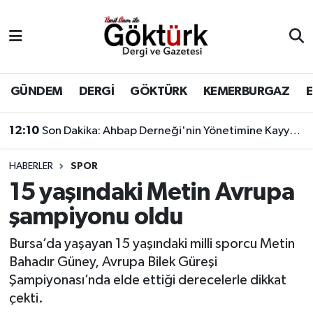
Anne Çocuk
Eyüpsultan Hava Durumu
BİLİM
Eyüpsultan Trafik Yoğunluk Haritası
GÜNDEM
DERGİ
GÖKTÜRK
KEMERBURGAZ
DERGİ
Süper Lig Puan Durumu ve Fikstür
12:10
Son Dakika: Ahbap Derneği'nin Yönetimine Kayyum Atandı
DÜNYA
Tüm Manşetler
HABERLER
SPOR
15 yaşındaki Metin Avrupa
EĞİTİM
Son Dakika Haberleri
şampiyonu oldu
EKONOMİ
Haber Arşivi
Bursa’da yaşayan 15 yaşındaki milli sporcu Metin
Bahadır Güney, Avrupa Bilek Güreşi
GÖKTÜRK
Şampiyonası’nda elde ettiği derecelerle dikkat
çekti.
GÜNDEM