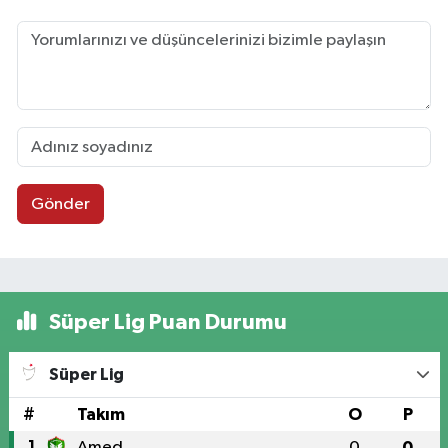
Gönder
Süper Lig Puan Durumu
Süper Lig
#
Takım
O
P
1
Amed
0
0