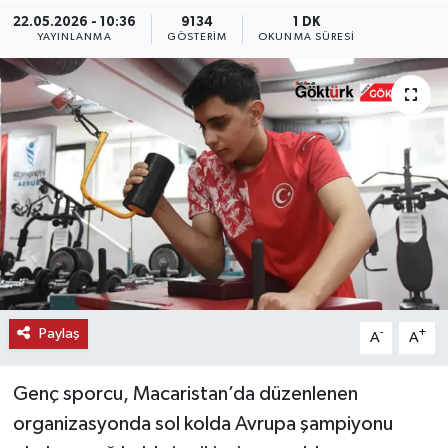
22.05.2026 - 10:36
9134
1 DK
KEMERBURGAZ
YAYINLANMA
GÖSTERIM
OKUNMA SÜRESI
KÜLTÜR - SANAT
MAGAZİN
ÖZEL HABER
SAĞLIK
SPOR
Paylaş
-
+
A
A
TEKNOLOJİ
Genç sporcu, Macaristan’da düzenlenen
TİCARET
organizasyonda sol kolda Avrupa şampiyonu
YAŞAM