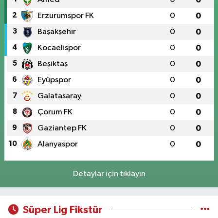
2
Erzurumspor FK
0
0
3
Başakşehir
0
0
4
Kocaelispor
0
0
5
Beşiktaş
0
0
6
Eyüpspor
0
0
7
Galatasaray
0
0
8
Çorum FK
0
0
9
Gaziantep FK
0
0
10
Alanyaspor
0
0
Detaylar için tıklayın
Süper Lig Fikstür