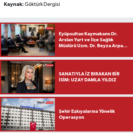
Kaynak:
Göktürk Dergisi
Eyüpsultan Kaymakamı Dr.
Arslan Yurt ve İlçe Sağlık
Müdürü Uzm. Dr. Beyza Arpacı
Saylar’dan Hayırlı Olsun
Ziyareti
SANATIYLA İZ BIRAKAN BİR
İSİM: UZAY DAMLA YILDIZ
Şehir Eşkıyalarına Yönelik
Operasyon