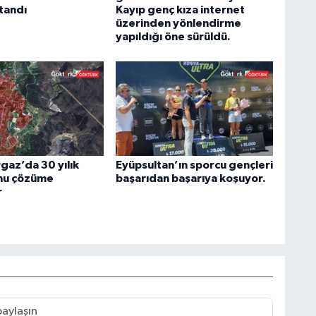
tandı
Kayıp genç kıza internet
üzerinden yönlendirme
yapıldığı öne sürüldü.
az’da 30 yılık
Eyüpsultan’ın sporcu gençleri
nu çözüme
başarıdan başarıya koşuyor.
r