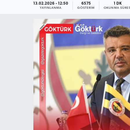
13.02.2026 - 12:50
6575
1 DK
YAYINLANMA
GÖSTERIM
OKUNMA SÜRES
KEMERBURGAZ
KÜLTÜR - SANAT
MAGAZİN
ÖZEL HABER
SAĞLIK
SPOR
TEKNOLOJİ
TİCARET
YAŞAM