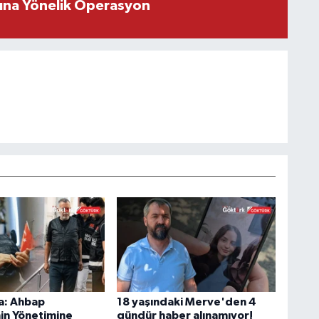
rına Yönelik Operasyon
a: Ahbap
18 yaşındaki Merve'den 4
in Yönetimine
gündür haber alınamıyor!