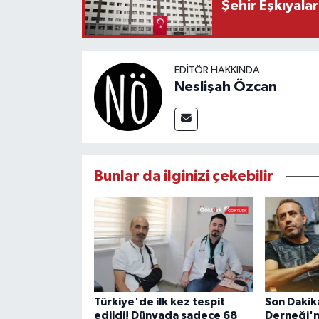
Şehir Eşkıyala
EDITÖR HAKKINDA
Neslişah Özcan
Bunlar da ilginizi çekebilir
Türkiye'de ilk kez tespit
Son Dakik
edildi! Dünyada sadece 68
Derneği'n