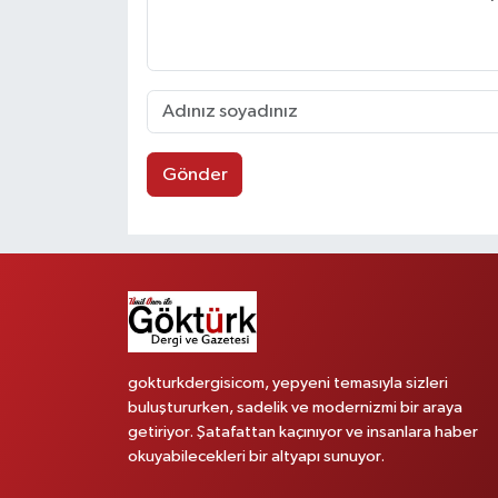
Gönder
gokturkdergisicom, yepyeni temasıyla sizleri
buluştururken, sadelik ve modernizmi bir araya
getiriyor. Şatafattan kaçınıyor ve insanlara haber
okuyabilecekleri bir altyapı sunuyor.