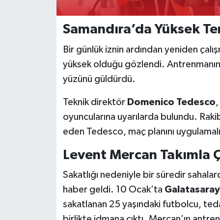
Samandıra’da Yüksek T
Bir günlük iznin ardından yeniden çal
yüksek olduğu gözlendi. Antrenmanın 
yüzünü güldürdü.
Teknik direktör
Domenico Tedesco
,
oyuncularına uyarılarda bulundu. Rakibin
eden Tedesco, maç planını uygulamalı 
Levent Mercan Takımla Ç
Sakatlığı nedeniyle bir süredir sahala
haber geldi. 10 Ocak’ta
Galatasaray
sakatlanan 25 yaşındaki futbolcu, ted
birlikte idmana çıktı. Mercan’ın antr