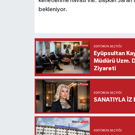
kenetlenme havası var. Başkan Saran’
bekleniyor.
EDITÖRÜN SEÇTIĞI
Eyüpsultan Kay
Müdürü Uzm. Dr
Ziyareti
EDITÖRÜN SEÇTIĞI
SANATIYLA İZ 
EDITÖRÜN SEÇTIĞI