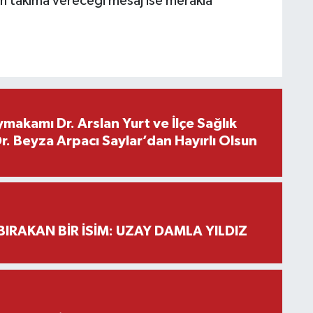
ın takıma vereceği mesaj ise merakla
makamı Dr. Arslan Yurt ve İlçe Sağlık
. Beyza Arpacı Saylar’dan Hayırlı Olsun
BIRAKAN BİR İSİM: UZAY DAMLA YILDIZ