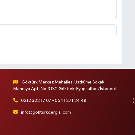
Göktürk Merkez Mahallesi Üstküme Sokak
Manolya Apt. No.3 D.2 Göktürk-Eyüpsultan/İstanbul
0212 322 17 07 - 0541 271 24 48
info@gokturkdergisi.com