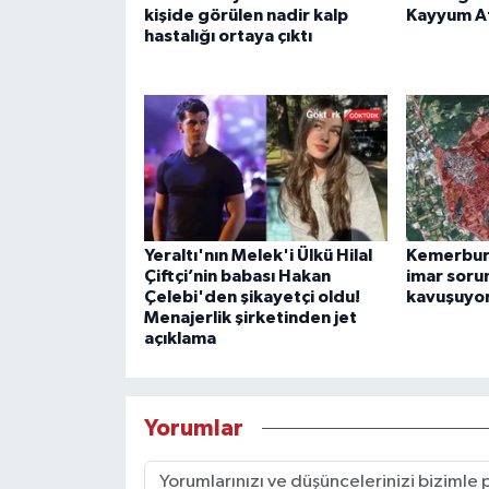
kişide görülen nadir kalp
Kayyum A
hastalığı ortaya çıktı
Yeraltı'nın Melek'i Ülkü Hilal
Kemerburg
Çiftçi’nin babası Hakan
imar soru
Çelebi'den şikayetçi oldu!
kavuşuyo
Menajerlik şirketinden jet
açıklama
Yorumlar