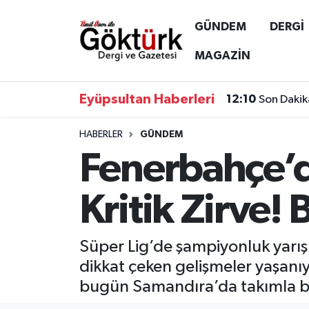
GÜNDEM
DERGİ
Anne Çocuk
Eyüpsultan Hava Durumu
MAGAZİN
BİLİM
Eyüpsultan Trafik Yoğunluk Haritası
Eyüpsultan Haberleri
12:10
Son Dakik
DERGİ
Süper Lig Puan Durumu ve Fikstür
HABERLER
GÜNDEM
Fenerbahçe’d
DÜNYA
Tüm Manşetler
EĞİTİM
Son Dakika Haberleri
Kritik Zirve!
EKONOMİ
Haber Arşivi
Süper Lig’de şampiyonluk yarı
GÖKTÜRK
dikkat çeken gelişmeler yaşanıyo
bugün Samandıra’da takımla bir 
GÜNDEM