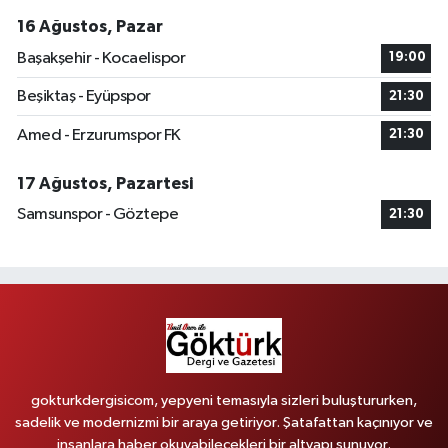
16 Ağustos, Pazar
Başakşehir - Kocaelispor
19:00
Beşiktaş - Eyüpspor
21:30
Amed - Erzurumspor FK
21:30
17 Ağustos, Pazartesi
Samsunspor - Göztepe
21:30
gokturkdergisicom, yepyeni temasıyla sizleri buluştururken,
sadelik ve modernizmi bir araya getiriyor. Şatafattan kaçınıyor ve
insanlara haber okuyabilecekleri bir altyapı sunuyor.