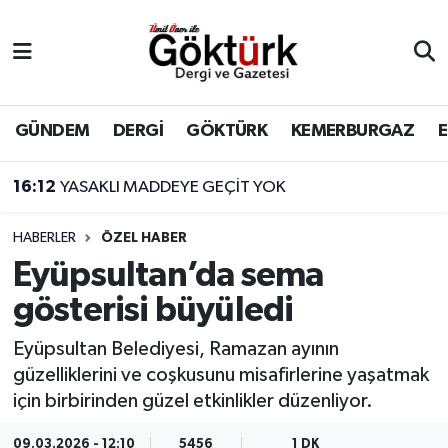
Anne Çocuk
Eyüpsultan Hava Durumu
BİLİM
Eyüpsultan Trafik Yoğunluk Haritası
GÜNDEM
DERGİ
GÖKTÜRK
KEMERBURGAZ
DERGİ
Süper Lig Puan Durumu ve Fikstür
16:12
YASAKLI MADDEYE GEÇİT YOK
DÜNYA
Tüm Manşetler
HABERLER
ÖZEL HABER
Eyüpsultan’da sema
EĞİTİM
Son Dakika Haberleri
gösterisi büyüledi
EKONOMİ
Haber Arşivi
Eyüpsultan Belediyesi, Ramazan ayının
güzelliklerini ve coşkusunu misafirlerine yaşatmak
GÖKTÜRK
için birbirinden güzel etkinlikler düzenliyor.
GÜNDEM
09.03.2026 - 12:10
5456
1 DK