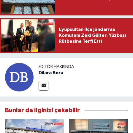
Eyüpsultan İlçe Jandarma
Komutanı Zeki Gülter, Yüzbaşı
Rütbesine Terfi Etti
EDITÖR HAKKINDA
Dilara Bora
Bunlar da ilginizi çekebilir