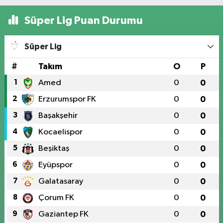
Süper Lig Puan Durumu
Süper Lig
#
Takım
O
P
1
Amed
0
0
2
Erzurumspor FK
0
0
3
Başakşehir
0
0
4
Kocaelispor
0
0
5
Beşiktaş
0
0
6
Eyüpspor
0
0
7
Galatasaray
0
0
8
Çorum FK
0
0
9
Gaziantep FK
0
0