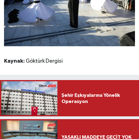
Kaynak:
Göktürk Dergisi
Şehir Eşkıyalarına Yönelik
Operasyon
YASAKLI MADDEYE GEÇİT YOK