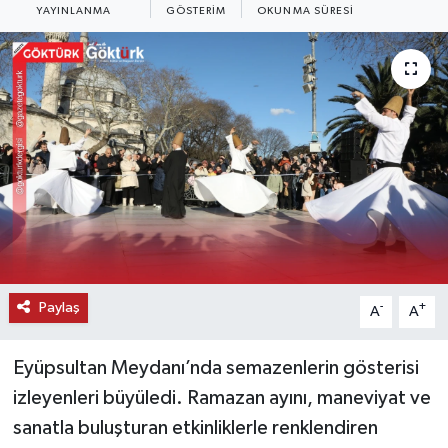
YAYINLANMA
GÖSTERIM
OKUNMA SÜRESI
KEMERBURGAZ
KÜLTÜR - SANAT
MAGAZİN
ÖZEL HABER
SAĞLIK
SPOR
Paylaş
-
+
A
A
TEKNOLOJİ
Eyüpsultan Meydanı’nda semazenlerin gösterisi
TİCARET
izleyenleri büyüledi. Ramazan ayını, maneviyat ve
sanatla buluşturan etkinliklerle renklendiren
YAŞAM