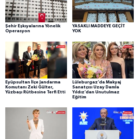
Şehir Eşkıyalarına Yönelik
YASAKLI MADDEYE GEÇİT
Operasyon
YOK
Eyüpsultan İlçe Jandarma
Lüleburgaz’da Makyaj
Komutanı Zeki Gülter,
Sanatçısı Uzay Damla
Yüzbaşı Rütbesine Terfi Etti
Yıldız’dan Unutulmaz
Eğitim