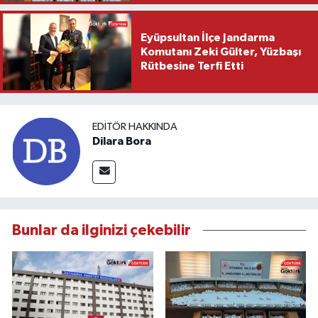
Eyüpsultan İlçe Jandarma
Komutanı Zeki Gülter, Yüzbaşı
Rütbesine Terfi Etti
EDITÖR HAKKINDA
Dilara Bora
Bunlar da ilginizi çekebilir