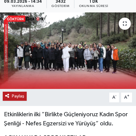
09.03.2026 - 14:34
3432
1 DK
YAYINLANMA
GÖSTERIM
OKUNMA SÜRESI
KEMERBURGAZ
KÜLTÜR - SANAT
MAGAZİN
ÖZEL HABER
SAĞLIK
SPOR
Paylaş
-
+
A
A
TEKNOLOJİ
Etkinliklerin ilki “Birlikte Güçleniyoruz Kadın Spor
TİCARET
Şenliği - Nefes Egzersizi ve Yürüyüş” oldu.
YAŞAM