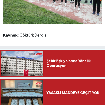
Kaynak:
Göktürk Dergisi
Şehir Eşkıyalarına Yönelik
Operasyon
YASAKLI MADDEYE GEÇİT YOK