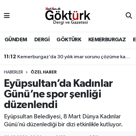
Anne Çocuk
Eyüpsultan Hava Durumu
BİLİM
Eyüpsultan Trafik Yoğunluk Haritası
GÜNDEM
DERGİ
GÖKTÜRK
KEMERBURGAZ
DERGİ
Süper Lig Puan Durumu ve Fikstür
11:12
Kemerburgaz’da 30 yılık imar sorunu çözüme kavuşuyor
DÜNYA
Tüm Manşetler
HABERLER
ÖZEL HABER
Eyüpsultan’da Kadınlar
EĞİTİM
Son Dakika Haberleri
Günü’ne spor şenliği
EKONOMİ
Haber Arşivi
düzenlendi
GÖKTÜRK
Eyüpsultan Belediyesi, 8 Mart Dünya Kadınlar
Günü’nü düzenlediği bir dizi etkinlikle kutluyor.
GÜNDEM