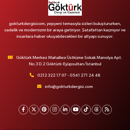
gokturkdergisicom, yepyeni temasıyla sizleri buluştururken,
sadelik ve modernizmi bir araya getiriyor. Şatafattan kaçınıyor ve
insanlara haber okuyabilecekleri bir altyapı sunuyor.
Göktürk Merkez Mahallesi Üstküme Sokak Manolya Apt.
No.3 D.2 Göktürk-Eyüpsultan/İstanbul
0212 322 17 07 - 0541 271 24 48
info@gokturkdergisi.com