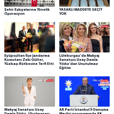
Şehir Eşkıyalarına Yönelik
YASAKLI MADDEYE GEÇİT
Operasyon
YOK
Eyüpsultan İlçe Jandarma
Lüleburgaz’da Makyaj
Komutanı Zeki Gülter,
Sanatçısı Uzay Damla
Yüzbaşı Rütbesine Terfi Etti
Yıldız’dan Unutulmaz
Eğitim
Makyaj Sanatçısı Uzay
AK Parti İstanbul İl Danışma
Damla Yıldız, Uluslararası
Meclisi programında AK