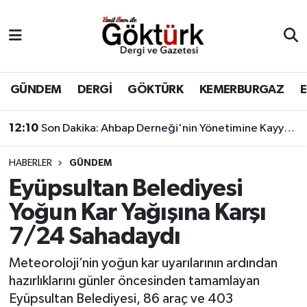
Anne Çocuk
Eyüpsultan Hava Durumu
BİLİM
Eyüpsultan Trafik Yoğunluk Haritası
GÜNDEM
DERGİ
GÖKTÜRK
KEMERBURGAZ
DERGİ
Süper Lig Puan Durumu ve Fikstür
11:17
Çağatay Ulusoy'un yeni görünümü sosyal medyada gündem yarattı
DÜNYA
Tüm Manşetler
HABERLER
GÜNDEM
Eyüpsultan Belediyesi
EĞİTİM
Son Dakika Haberleri
Yoğun Kar Yağışına Karşı
EKONOMİ
Haber Arşivi
7/24 Sahadaydı
GÖKTÜRK
Meteoroloji’nin yoğun kar uyarılarının ardından
hazırlıklarını günler öncesinden tamamlayan
GÜNDEM
Eyüpsultan Belediyesi, 86 araç ve 403