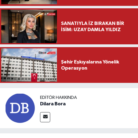
Saylar’dan Hayırlı Olsun
Ziyareti
SANATIYLA İZ BIRAKAN BİR
İSİM: UZAY DAMLA YILDIZ
Şehir Eşkıyalarına Yönelik
Operasyon
EDITÖR HAKKINDA
Dilara Bora