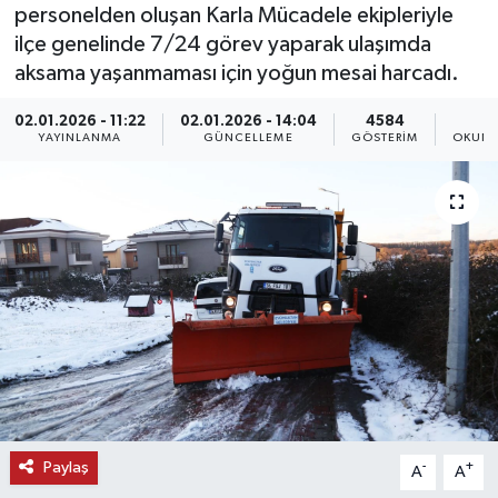
personelden oluşan Karla Mücadele ekipleriyle
KEMERBURGAZ
ilçe genelinde 7/24 görev yaparak ulaşımda
aksama yaşanmaması için yoğun mesai harcadı.
KÜLTÜR - SANAT
02.01.2026 - 11:22
02.01.2026 - 14:04
4584
YAYINLANMA
GÜNCELLEME
GÖSTERIM
OKUNM
MAGAZİN
ÖZEL HABER
SAĞLIK
SPOR
TEKNOLOJİ
TİCARET
Paylaş
-
+
A
A
YAŞAM