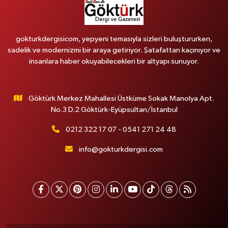
gokturkdergisicom, yepyeni temasıyla sizleri buluştururken,
sadelik ve modernizmi bir araya getiriyor. Şatafattan kaçınıyor ve
insanlara haber okuyabilecekleri bir altyapı sunuyor.
Göktürk Merkez Mahallesi Üstküme Sokak Manolya Apt.
No.3 D.2 Göktürk-Eyüpsultan/İstanbul
0212 322 17 07 - 0541 271 24 48
info@gokturkdergisi.com