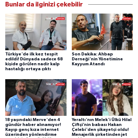
Bunlar da ilginizi çekebilir
Türkiye'de ilk kez tespit
Son Dakika: Ahbap
edildi! Dünyada sadece 68
Derneği'nin Yönetimine
kişide görülen nadir kalp
Kayyum Atandı
hastalığı ortaya çıktı
18 yaşındaki Merve'den 4
Yeraltı'nın Melek'i Ülkü Hilal
gündür haber alınamıyor!
Çiftçi’nin babası Hakan
Kayıp genç kıza internet
Çelebi'den şikayetçi oldu!
üzerinden yönlendirme
Menajerlik şirketinden jet