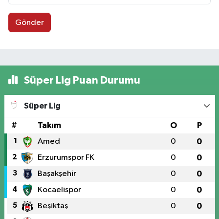
Gönder
Süper Lig Puan Durumu
Süper Lig
#
Takım
O
P
1
Amed
0
0
2
Erzurumspor FK
0
0
3
Başakşehir
0
0
4
Kocaelispor
0
0
5
Beşiktaş
0
0