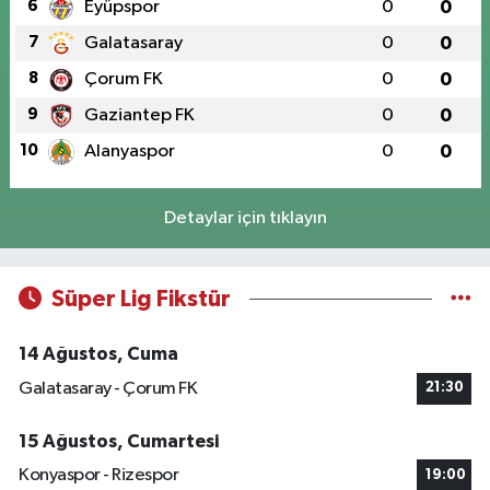
6
Eyüpspor
0
0
7
Galatasaray
0
0
8
Çorum FK
0
0
9
Gaziantep FK
0
0
10
Alanyaspor
0
0
Detaylar için tıklayın
Süper Lig Fikstür
14 Ağustos, Cuma
Galatasaray - Çorum FK
21:30
15 Ağustos, Cumartesi
Konyaspor - Rizespor
19:00