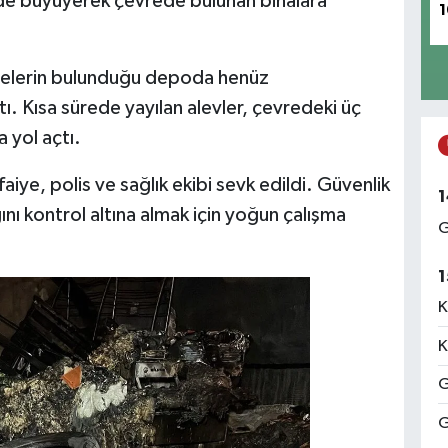
ede büyüyerek çevrede bulunan binalara
1
emelerin bulunduğu depoda henüz
ı. Kısa sürede yayılan alevler, çevredeki üç
a yol açtı.
aiye, polis ve sağlık ekibi sevk edildi. Güvenlik
1
gını kontrol altına almak için yoğun çalışma
G
1
K
K
G
G