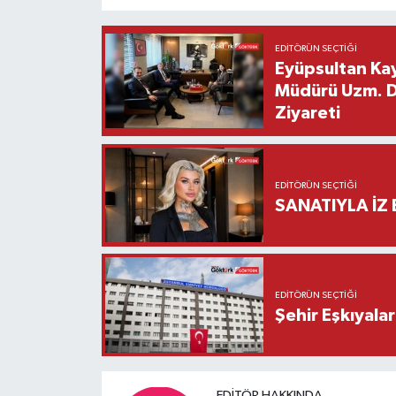
EDITÖRÜN SEÇTIĞI
Eyüpsultan Kay
Müdürü Uzm. Dr
Ziyareti
EDITÖRÜN SEÇTIĞI
SANATIYLA İZ 
EDITÖRÜN SEÇTIĞI
Şehir Eşkıyala
EDITÖR HAKKINDA