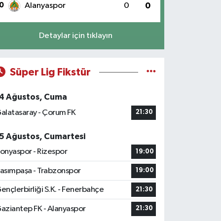
0
Alanyaspor
0
0
Detaylar için tıklayın
Süper Lig Fikstür
4 Ağustos, Cuma
alatasaray - Çorum FK
21:30
5 Ağustos, Cumartesi
onyaspor - Rizespor
19:00
asımpaşa - Trabzonspor
19:00
ençlerbirliği S.K. - Fenerbahçe
21:30
aziantep FK - Alanyaspor
21:30