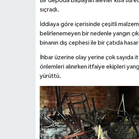
Bir depoda başlayan alevler kısa sür
sıçradı.
İddiaya göre içerisinde çeşitli malz
belirlenemeyen bir nedenle yangın çıkt
binanın dış cephesi ile bir çatıda hasar
İhbar üzerine olay yerine çok sayıda itf
önlemleri alınırken itfaiye ekipleri yan
yürüttü.