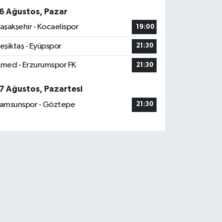
6 Ağustos, Pazar
aşakşehir - Kocaelispor
19:00
eşiktaş - Eyüpspor
21:30
med - Erzurumspor FK
21:30
7 Ağustos, Pazartesi
amsunspor - Göztepe
21:30