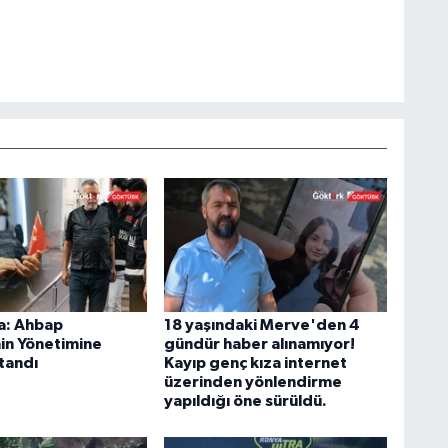
a: Ahbap
18 yaşındaki Merve'den 4
in Yönetimine
gündür haber alınamıyor!
tandı
Kayıp genç kıza internet
üzerinden yönlendirme
yapıldığı öne sürüldü.