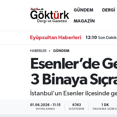
GÜNDEM
DERGİ
Anne Çocuk
Eyüpsultan Hava Durumu
MAGAZİN
BİLİM
Eyüpsultan Trafik Yoğunluk Haritası
Eyüpsultan Haberleri
12:10
Son Dakik
DERGİ
Süper Lig Puan Durumu ve Fikstür
HABERLER
GÜNDEM
Esenler’de Ge
DÜNYA
Tüm Manşetler
EĞİTİM
Son Dakika Haberleri
3 Binaya Sıçr
EKONOMİ
Haber Arşivi
İstanbul’un Esenler ilçesinde 
GÖKTÜRK
01.06.2026 - 11:15
6743
1 DK
YAYINLANMA
GÖSTERIM
OKUNMA SÜRES
GÜNDEM