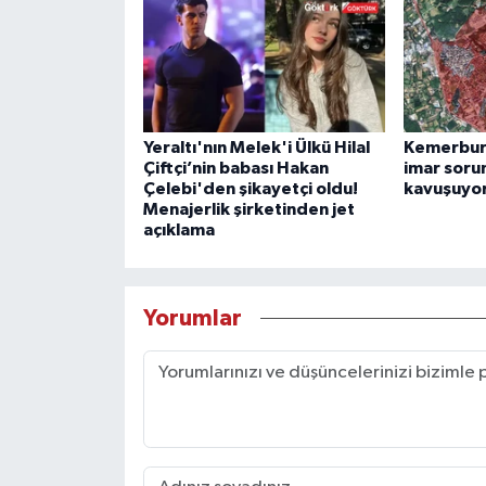
Yeraltı'nın Melek'i Ülkü Hilal
Kemerburg
Çiftçi’nin babası Hakan
imar soru
Çelebi'den şikayetçi oldu!
kavuşuyo
Menajerlik şirketinden jet
açıklama
Yorumlar