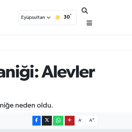
°
30
Eyüpsultan
aniği: Alevler
aniğe neden oldu.
-
+
A
A