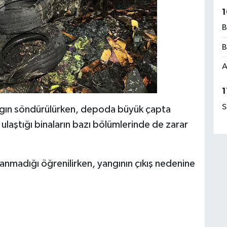
1
B
B
A
1
S
gın söndürülürken, depoda büyük çapta
laştığı binaların bazı bölümlerinde de zarar
nmadığı öğrenilirken, yangının çıkış nedenine