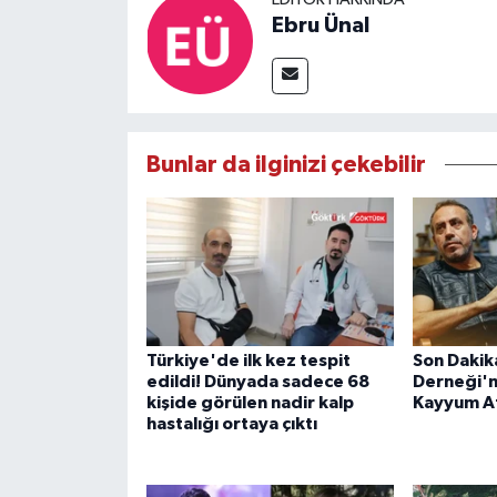
Ebru Ünal
Bunlar da ilginizi çekebilir
Türkiye'de ilk kez tespit
Son Dakik
edildi! Dünyada sadece 68
Derneği'n
kişide görülen nadir kalp
Kayyum A
hastalığı ortaya çıktı