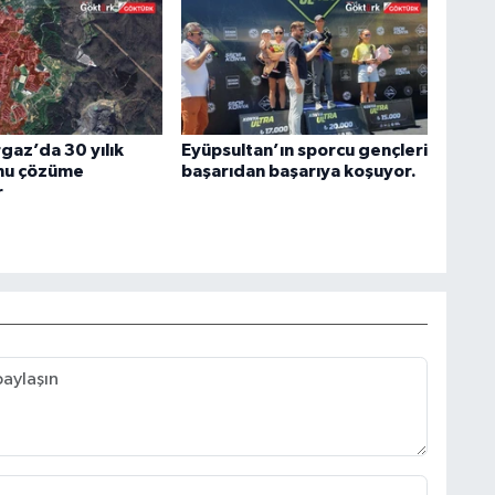
az’da 30 yılık
Eyüpsultan’ın sporcu gençleri
nu çözüme
başarıdan başarıya koşuyor.
r