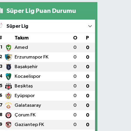
Süper Lig Puan Durumu
Süper Lig
#
Takım
O
P
1
Amed
0
0
2
Erzurumspor FK
0
0
3
Başakşehir
0
0
4
Kocaelispor
0
0
5
Beşiktaş
0
0
6
Eyüpspor
0
0
7
Galatasaray
0
0
8
Çorum FK
0
0
9
Gaziantep FK
0
0