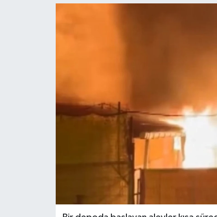
KEMERBURGAZ
KÜLTÜR - SANAT
MAGAZİN
ÖZEL HABER
SAĞLIK
SPOR
TEKNOLOJİ
TİCARET
YAŞAM