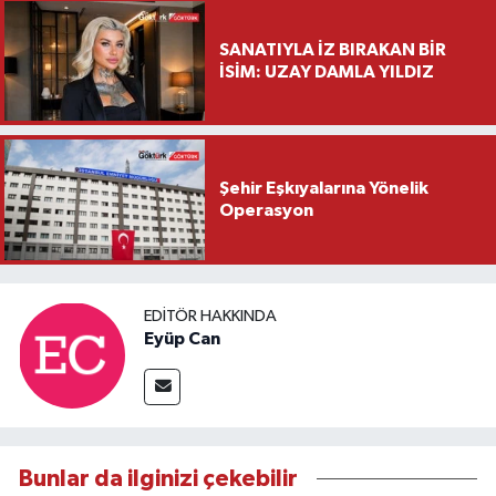
SANATIYLA İZ BIRAKAN BİR
İSİM: UZAY DAMLA YILDIZ
Şehir Eşkıyalarına Yönelik
Operasyon
EDITÖR HAKKINDA
Eyüp Can
Bunlar da ilginizi çekebilir