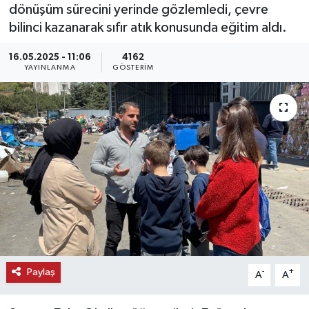
dönüşüm sürecini yerinde gözlemledi, çevre
KEMERBURGAZ
bilinci kazanarak sıfır atık konusunda eğitim aldı.
16.05.2025 - 11:06
4162
KÜLTÜR - SANAT
YAYINLANMA
GÖSTERIM
MAGAZİN
ÖZEL HABER
SAĞLIK
SPOR
TEKNOLOJİ
TİCARET
Paylaş
-
+
A
A
YAŞAM