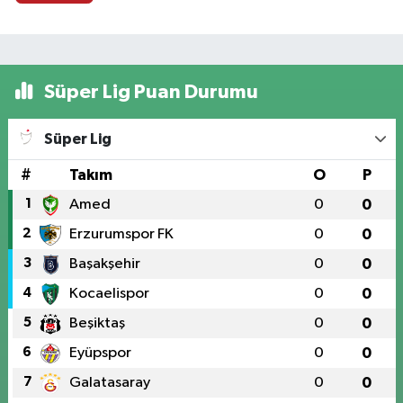
Süper Lig Puan Durumu
Süper Lig
#
Takım
O
P
1
Amed
0
0
2
Erzurumspor FK
0
0
3
Başakşehir
0
0
4
Kocaelispor
0
0
5
Beşiktaş
0
0
6
Eyüpspor
0
0
7
Galatasaray
0
0