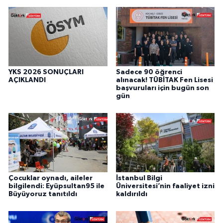
YKS 2026 SONUÇLARI
Sadece 90 öğrenci
AÇIKLANDI
alınacak! TÜBİTAK Fen Lisesi
başvuruları için bugün son
gün
Çocuklar oynadı, aileler
İstanbul Bilgi
bilgilendi: Eyüpsultan95 ile
Üniversitesi’nin faaliyet izni
Büyüyoruz tanıtıldı
kaldırıldı