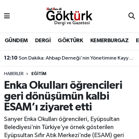
Anne Çocuk
Eyüpsultan Hava Durumu
BİLİM
Eyüpsultan Trafik Yoğunluk Haritası
GÜNDEM
DERGİ
GÖKTÜRK
KEMERBURGAZ
DERGİ
Süper Lig Puan Durumu ve Fikstür
12:10
Son Dakika: Ahbap Derneği'nin Yönetimine Kayyum Atandı
DÜNYA
Tüm Manşetler
HABERLER
EĞİTİM
Enka Okulları öğrencileri
EĞİTİM
Son Dakika Haberleri
geri dönüşümün kalbi
EKONOMİ
Haber Arşivi
ESAM’ı ziyaret etti
GÖKTÜRK
Sarıyer Enka Okulları öğrencileri, Eyüpsultan
Belediyesi’nin Türkiye’ye örnek gösterilen
GÜNDEM
Eyüpsultan Sıfır Atık Merkezi’nde (ESAM) geri