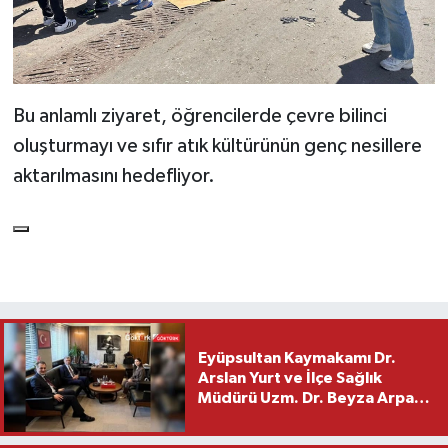
Bu anlamlı ziyaret, öğrencilerde çevre bilinci
oluşturmayı ve sıfır atık kültürünün genç nesillere
aktarılmasını hedefliyor.
Eyüpsultan Kaymakamı Dr.
Arslan Yurt ve İlçe Sağlık
Müdürü Uzm. Dr. Beyza Arpacı
Saylar’dan Hayırlı Olsun
Ziyareti