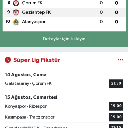
8
Çorum FK
0
0
9
Gaziantep FK
0
0
10
Alanyaspor
0
0
Detaylar için tıklayın
Süper Lig Fikstür
14 Ağustos, Cuma
Galatasaray - Çorum FK
21:30
15 Ağustos, Cumartesi
Konyaspor - Rizespor
19:00
Kasımpaşa - Trabzonspor
19:00