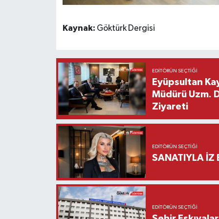
Kaynak:
Göktürk Dergisi
EDITÖRÜN SEÇTIĞI
Eyüpsultan Kay
Müdürü Uzm. Dr
Ziyareti
EDITÖRÜN SEÇTIĞI
SANATIYLA İZ 
EDITÖRÜN SEÇTIĞI
Şehir Eşkıyala