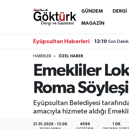
GÜNDEM
DERGİ
Anne Çocuk
Eyüpsultan Hava Durumu
MAGAZİN
BİLİM
Eyüpsultan Trafik Yoğunluk Haritası
Eyüpsultan Haberleri
12:10
Son Dakik
DERGİ
Süper Lig Puan Durumu ve Fikstür
HABERLER
ÖZEL HABER
Emekliler Lok
DÜNYA
Tüm Manşetler
EĞİTİM
Son Dakika Haberleri
Roma Söyleşi
EKONOMİ
Haber Arşivi
Eyüpsultan Belediyesi tarafınd
GÖKTÜRK
amacıyla hizmete aldığı Emeklile
GÜNDEM
21.01.2026 - 13:06
4599
1 DK
YAYINLANMA
GÖSTERIM
OKUNMA SÜRES