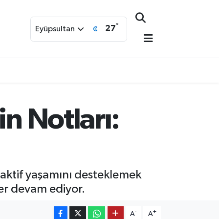
°
27
Eyüpsultan
in Notları:
 aktif yaşamını desteklemek
ler devam ediyor.
-
+
A
A