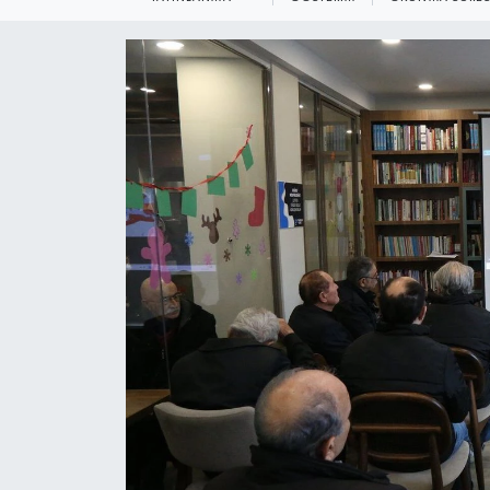
KEMERBURGAZ
KÜLTÜR - SANAT
MAGAZİN
ÖZEL HABER
SAĞLIK
SPOR
TEKNOLOJİ
TİCARET
YAŞAM