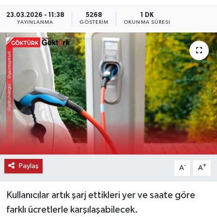
23.03.2026 - 11:38
5268
1 DK
KEMERBURGAZ
YAYINLANMA
GÖSTERIM
OKUNMA SÜRESI
KÜLTÜR - SANAT
MAGAZİN
ÖZEL HABER
SAĞLIK
SPOR
TEKNOLOJİ
Paylaş
-
+
A
A
TİCARET
Kullanıcılar artık şarj ettikleri yer ve saate göre
farklı ücretlerle karşılaşabilecek.
YAŞAM