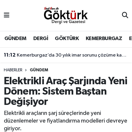
Anne Çocuk
Eyüpsultan Hava Durumu
BİLİM
Eyüpsultan Trafik Yoğunluk Haritası
GÜNDEM
DERGİ
GÖKTÜRK
KEMERBURGAZ
DERGİ
Süper Lig Puan Durumu ve Fikstür
11:12
Kemerburgaz’da 30 yılık imar sorunu çözüme kavuşuyor
DÜNYA
Tüm Manşetler
HABERLER
GÜNDEM
Elektrikli Araç Şarjında Yeni
EĞİTİM
Son Dakika Haberleri
Dönem: Sistem Baştan
EKONOMİ
Haber Arşivi
Değişiyor
GÖKTÜRK
Elektrikli araçların şarj süreçlerinde yeni
düzenlemeler ve fiyatlandırma modelleri devreye
GÜNDEM
giriyor.