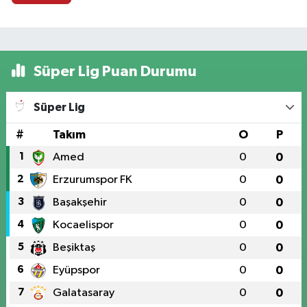
Süper Lig Puan Durumu
Süper Lig
#
Takım
O
P
1
Amed
0
0
2
Erzurumspor FK
0
0
3
Başakşehir
0
0
4
Kocaelispor
0
0
5
Beşiktaş
0
0
6
Eyüpspor
0
0
7
Galatasaray
0
0