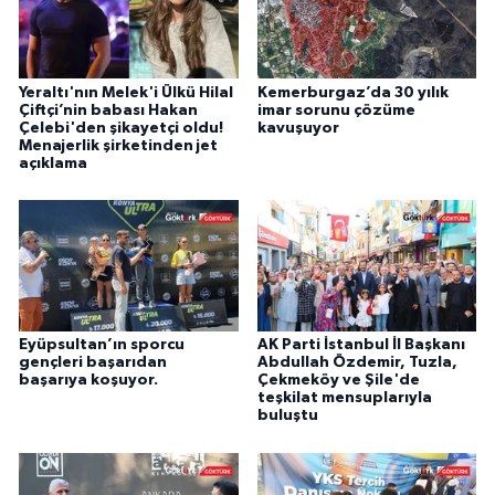
Yeraltı'nın Melek'i Ülkü Hilal
Kemerburgaz’da 30 yılık
Çiftçi’nin babası Hakan
imar sorunu çözüme
Çelebi'den şikayetçi oldu!
kavuşuyor
Menajerlik şirketinden jet
açıklama
Eyüpsultan’ın sporcu
AK Parti İstanbul İl Başkanı
gençleri başarıdan
Abdullah Özdemir, Tuzla,
başarıya koşuyor.
Çekmeköy ve Şile'de
teşkilat mensuplarıyla
buluştu