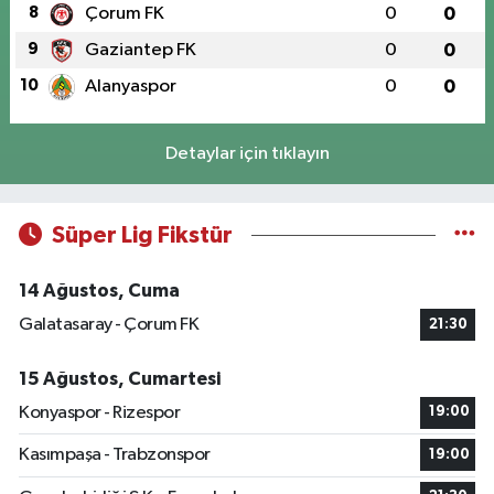
8
Çorum FK
0
0
9
Gaziantep FK
0
0
10
Alanyaspor
0
0
Detaylar için tıklayın
Süper Lig Fikstür
14 Ağustos, Cuma
Galatasaray - Çorum FK
21:30
15 Ağustos, Cumartesi
Konyaspor - Rizespor
19:00
Kasımpaşa - Trabzonspor
19:00