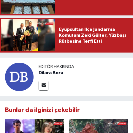
Eyüpsultan İlçe Jandarma
Komutanı Zeki Gülter, Yüzbaşı
Rütbesine Terfi Etti
EDITÖR HAKKINDA
Dilara Bora
Bunlar da ilginizi çekebilir